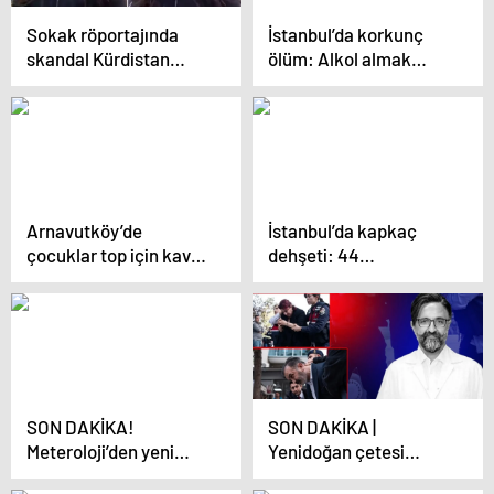
Sokak röportajında
İstanbul’da korkunç
skandal Kürdistan
ölüm: Alkol almak
sözleri
amacıyla yüzey
temizleyici içti!
Arnavutköy’de
İstanbul’da kapkaç
çocuklar top için kavga
dehşeti: 44
etti: Aileler çocukları
kameradan iz sürerek
için!
yakaladılar!
SON DAKİKA!
SON DAKİKA |
Meteroloji’den yeni
Yenidoğan çetesi
hava durumu raporu!
davasında ara karar!