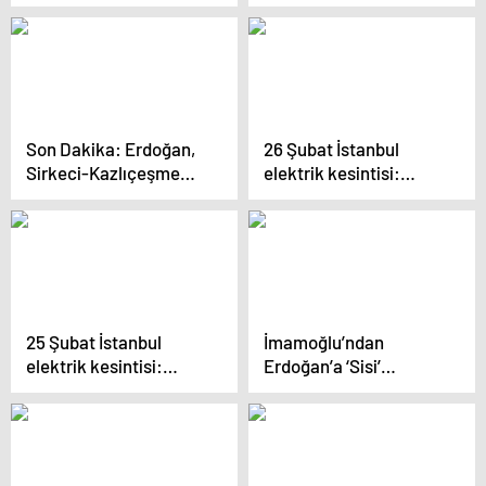
‘Beni engellediğini
itirafı: ‘Şu anda
itiraf etti…’
İstanbul’da bulunan
zat…’
Son Dakika: Erdoğan,
26 Şubat İstanbul
Sirkeci-Kazlıçeşme
elektrik kesintisi:
hattı açılışında
İstanbul ilçelerinde
konuşuyor
elektrikler ne zaman
ve saat kaçta gelecek?
25 Şubat İstanbul
İmamoğlu’ndan
elektrik kesintisi:
Erdoğan’a ‘Sisi’
İstanbul ilçelerinde
göndermesi: ‘Niye 14
elektrikler ne zaman
Şubat Sevgililer
ve saat kaçta gelecek?
Günü’nde göz göze, diz
dize muhabbet ettiniz?’