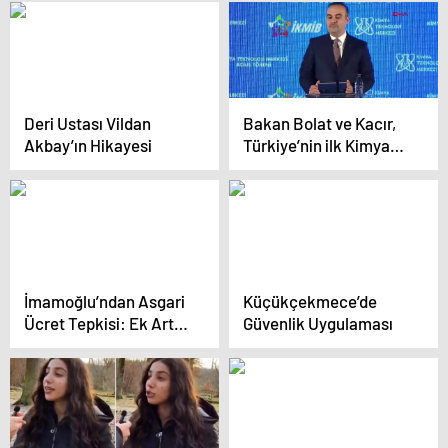
paylaşımı yürekleri
dağladı: Birazdan
ölürüz belki…
Deri Ustası Vildan
Bakan Bolat ve Kacır,
Akbay’ın Hikayesi
Türkiye’nin ilk Kimya
Teknoloji Merkezi’nin
açılışına katıldı
İmamoğlu’ndan Asgari
Küçükçekmece’de
Ücret Tepkisi: Ek Artış
Güvenlik Uygulaması
ve Yeni Düzenleme
Önerisi