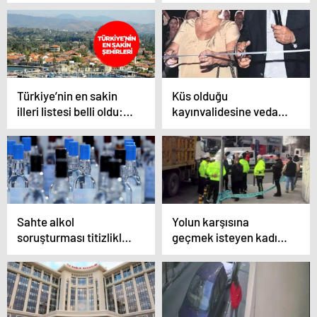
yoğunluğu yaşanıyor
Türkiye’nin en sakin
Küs olduğu
illeri listesi belli oldu:
kayınvalidesine vedaya
Türkiye’nin en sakin
gitti
şehirleri hangileri? İşte
dikkat çeken liste
Sahte alkol
Yolun karşısına
soruşturması titizlikle
geçmek isteyen kadın
devam ediyor: Tutuklu
hafriyat kamyonun
sayısı 52’ye yükseldi
altında can verdi