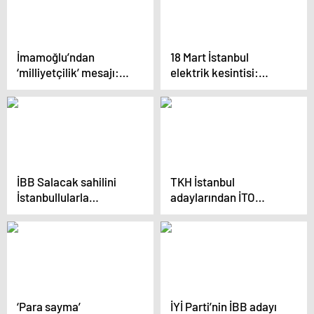
İmamoğlu’ndan
18 Mart İstanbul
‘milliyetçilik’ mesajı:
elektrik kesintisi:
‘Suyunu, havasını
İstanbul ilçelerinde
koruyan en büyük
elektrikler ne zaman
milliyetçidir’
ve saat kaçta gelecek?
İBB Salacak sahilini
TKH İstanbul
İstanbullularla
adaylarından İTO
buluşturdu… Ekrem
önünde protesto:
İmamoğlu: İsraf ve
Katılık dediğiniz sizin
ihanet şebekelerine
sömürü düzeninizdir
son vereceğiz
‘Para sayma’
İYİ Parti’nin İBB adayı