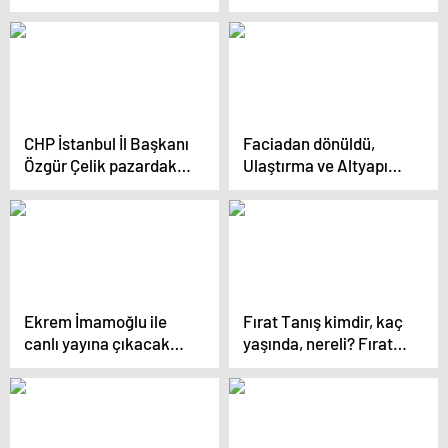
‘Kanal İstanbul’ çıkışı:
‘Kanal İstanbul’ çıkışı:
‘Gizli gizli ihale
‘Gizli gizli ihale
yapıyorlar…’
yapıyorlar…’
CHP İstanbul İl Başkanı
Faciadan dönüldü,
Özgür Çelik pazardaki
Ulaştırma ve Altyapı
yurttaşı dinledi
Bakanlığı sessiz kaldı:
Umursamazlığın,
utanmazlığın ‘U’su!
Ekrem İmamoğlu ile
Fırat Tanış kimdir, kaç
canlı yayına çıkacak
yaşında, nereli? Fırat
mı… Murat Kurum’dan
Tanış – İlkim Tamkam
yanıt!
olayı nedir?