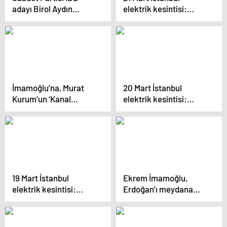
adayı Birol Aydın
elektrik kesintisi:
‘pembe metrobüs’ü
İstanbul ilçelerinde
savundu: ‘Bu da geçici
elektrikler ne zaman
bir çözümdür’
ve saat kaçta gelecek?
İmamoğlu’na, Murat
20 Mart İstanbul
Kurum’un ‘Kanal
elektrik kesintisi:
İstanbul’ sorusuna
İstanbul ilçelerinde
yanıtı soruldu: ‘O
elektrikler ne zaman
cümleyi kurdu ve
ve saat kaçta gelecek?
başına dert aldı’
19 Mart İstanbul
Ekrem İmamoğlu,
elektrik kesintisi:
Erdoğan’ı meydana
İstanbul ilçelerinde
davet etti: ‘Bekliyoruz
elektrikler ne zaman
vallahi, gel’
ve saat kaçta gelecek?