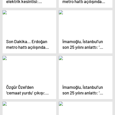
elektrik kesintisi:
metro hattı açılışında
İstanbul ilçelerinde
İBB’yi hedef aldı:
elektrikler ne zaman
‘Yalandan başka bir şey
ve saat kaçta gelecek?
yok’
Son Dakika… Erdoğan
İmamoğlu, İstanbul’un
metro hattı açılışında
son 25 yılını anlattı: ‘Bu
konuştu
arkadaşlar
performansımızın
yanına bile
yaklaşamaz’
Özgür Özel’den
İmamoğlu, İstanbul’un
‘cemaat yurdu’ çıkışı:
son 25 yılını anlattı: ‘Bu
‘Her şeyi yapan TOKİ,
arkadaşlar
yurt yapmıyor…’
performansımızın
yanına bile