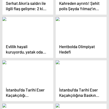
Serhat Akın’a saldırı ile
Kahreden ayrıntı! Şehit
ilgili flaş gelişme: 2 kişi
polis Şeyda Yılmaz’ın
gözaltına alındı! İşte o
eşi acı haberi telsizden
saldırganlar…
duymuş
Evlilik hayali
Hentbolda Olimpiyat
kuruyordu, yatak odası
Hedefi
videolarıyla hayatı
kabusa döndü
İstanbul’da Tarihi Eser
İstanbul’da Tarihi Eser
Kaçakçılığı
Kaçakçılığına Baskın:
Operasyonu: 3 Şüpheli
796 Eser Ele Ge
Gözaltında
geçirildi