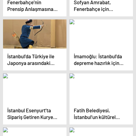
Fenerbahçe’nin
Sofyan Amrabat,
Prensip Anlaşmasına
Fenerbahçe için
Varılan Sofyan
İstanbul’da
Amrabat İstanbul’a
Geldi
İstanbul’da Türkiye ile
İmamoğlu: İstanbul’da
Japonya arasındaki
depreme hazırlık için
diplomatik ilişkilerin
birlikte hareket
100. yılı kutlandı
edemiyoruz
İstanbul Esenyurt’ta
Fatih Belediyesi,
Sipariş Getiren Kurye
İstanbul’un kültürel
Asansörde Mahsur
varlıklarını koruyor
Kaldı