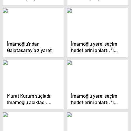
çağrı: ‘İtibarını acemi
‘konut kredisi’ yanıtı:
bir adaya ezdirme’
‘Halk mülksüzleşti’
İmamoğlu’ndan
İmamoğlu yerel seçim
Galatasaray’a ziyaret
hedeflerini anlattı: ’14
belediyede sıkı bir
yarıştayız’
Murat Kurum suçladı,
İmamoğlu yerel seçim
İmamoğlu açıkladı:
hedeflerini anlattı: ’14
‘İstanbul’dan o kadar
belediyede sıkı bir
bihaber ki…’
yarıştayız’