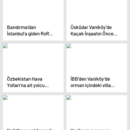
Bandırma’dan
Üsküdar Vaniköy’de
İstanbul’a giden RoRo
Kaçak İnşaatın Öncesi
gemisi arızalandı
ve Sonrası
Görüntülendi
Özbekistan Hava
İBB’den Vaniköy’de
Yolları’na ait yolcu
orman içindeki villa
uçağı Merzifon
inşaatıyla ilgili
Havalimanı’na zorunlu
açıklama: 16
iniş yaptı
Ağustos’ta mühürledik