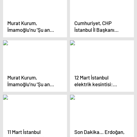
Murat Kurum,
Cumhuriyet, CHP
İmamoğlu’nu ‘Şu an
İstanbul İl Başkanı
istifa etmeli’ diyerek
Özgür Çelik ile sahaya
hedef aldı: ‘Kent
çıktı: ‘Sandıklar bize
lokantalarını
emanet’
marifetmiş gibi
anlatıyor’
Murat Kurum,
12 Mart İstanbul
İmamoğlu’nu ‘Şu an
elektrik kesintisi:
istifa etmeli’ diyerek
İstanbul ilçelerinde
hedef aldı: ‘Kent
elektrikler ne zaman
lokantalarını
ve saat kaçta gelecek?
marifetmiş gibi
anlatıyor’
11 Mart İstanbul
Son Dakika… Erdoğan,