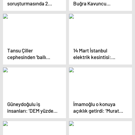
soruşturmasında 2
Buğra Kavuncu
şüphelinin ifadesine
Cumhuriyet TV’de
ulaşıldı
soruları yanıtladı! Tüm
adaylara çağrı yaptı!
Tansu Çiller
14 Mart İstanbul
cephesinden ‘ballı
elektrik kesintisi:
börek imar’ açıklaması
İstanbul ilçelerinde
elektrikler ne zaman
ve saat kaçta gelecek?
Güneydoğulu iş
İmamoğlu o konuya
insanları: ‘DEM yüzde
açıklık getirdi: ‘Murat
3-4 alır, gerisi
Kurum’un yüzüne
İmamoğlu’na…’
söyledim…’