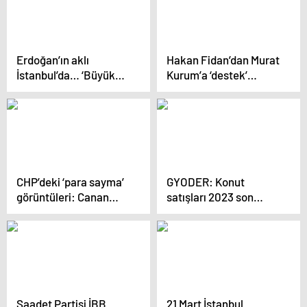
çöker’
Erdoğan’ın aklı
Hakan Fidan’dan Murat
İstanbul’da… ‘Büyük
Kurum’a ‘destek’
Ankara Mitingi’nde
açıklaması:
Murat Kurum’a oy
‘Yaşadığımız tüm
istedi
felaketlerden ders
aldığımızı göstermek
istiyorsak…’
CHP’deki ‘para sayma’
GYODER: Konut
görüntüleri: Canan
satışları 2023 son
Kaftancıoğlu ifade
çeyreğinde yüzde 24
verdi
geriledi
Saadet Partisi İBB
21 Mart İstanbul