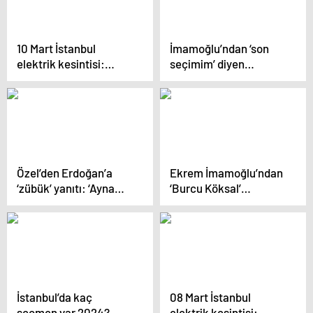
yaklaşamaz’
10 Mart İstanbul
İmamoğlu’ndan ‘son
elektrik kesintisi:
seçimim’ diyen
İstanbul ilçelerinde
Erdoğan’a: ‘Tehditten
elektrikler ne zaman
lütfene geldi, seni gidi
ve saat kaçta gelecek?
seni…’
Özel’den Erdoğan’a
Ekrem İmamoğlu’ndan
‘zübük’ yanıtı: ‘Ayna
‘Burcu Köksal’
yollayın, ona baksın.
göndermesi: ‘İnsan
Zübüğü orada görür’
ayırt eden dili asla
kabul etmeyiz’
İstanbul’da kaç
08 Mart İstanbul
seçmen var 2024?
elektrik kesintisi: