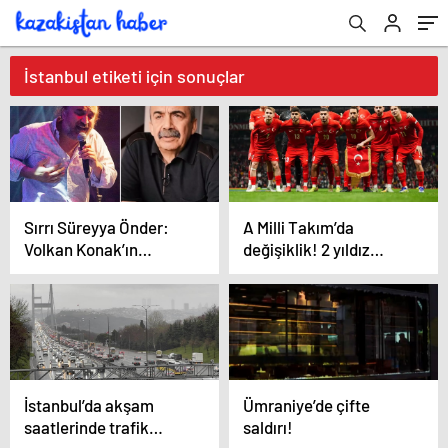
İstanbul etiketi için sonuçlar
Sırrı Süreyya Önder:
A Milli Takım’da
Volkan Konak’ın
değişiklik! 2 yıldız
nasihatını tutacağım,
birden kadrodan
Karadeniz’e gideceğim
çıkarıldı
İstanbul’da akşam
Ümraniye’de çifte
saatlerinde trafik
saldırı!