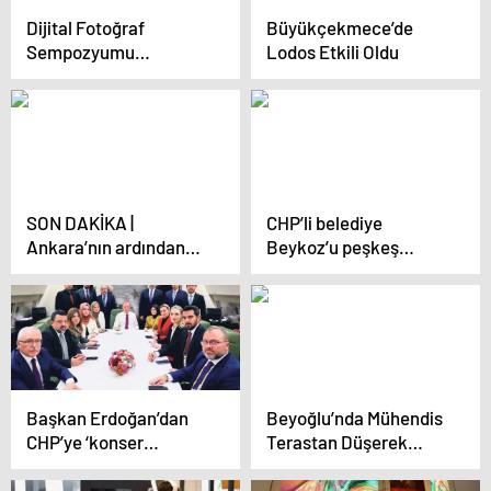
Dijital Fotoğraf
Büyükçekmece’de
Sempozyumu
Lodos Etkili Oldu
Gerçekleşti
SON DAKİKA |
CHP’li belediye
Ankara’nın ardından
Beykoz’u peşkeş
İstanbul için de
çekiyor! 3,5 milyar
düğmeye basıldı!
TL’lik tarım arazisi yok
İstanbul Büyükşehir
pahasına satıyor
Belediyesi’ne re’sen
soruşturma
Başkan Erdoğan’dan
Beyoğlu’nda Mühendis
CHP’ye ‘konser
Terastan Düşerek
vurgunu’ ve ‘ballı ihale’
Hayatını Kaybetti
tepkisi: Millet adına