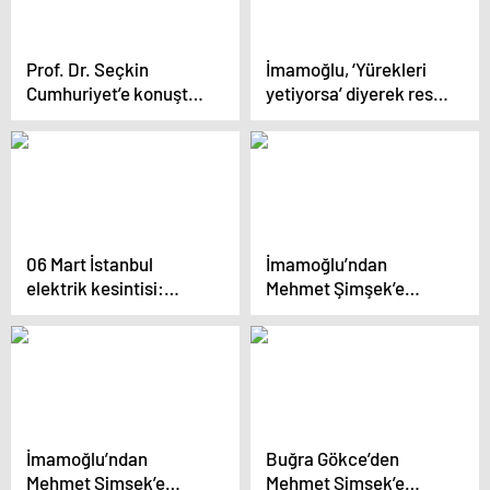
Prof. Dr. Seçkin
İmamoğlu, ‘Yürekleri
Cumhuriyet’e konuştu:
yetiyorsa’ diyerek rest
‘İstanbul’un kültürel
çekti: Murat Kurum’a
dokusu geri
‘Kanal İstanbul’
kazanılabilir’
göndermesi
06 Mart İstanbul
İmamoğlu’ndan
elektrik kesintisi:
Mehmet Şimşek’e
İstanbul ilçelerinde
çağrı: ‘İtibarını acemi
elektrikler ne zaman
bir adaya ezdirme’
ve saat kaçta gelecek?
İmamoğlu’ndan
Buğra Gökce’den
Mehmet Şimşek’e
Mehmet Şimşek’e