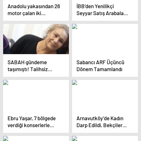
Anadolu yakasından 26
İBB’den Yenilikçi
motor çalan iki
Seyyar Satış Arabaları:
arkadaş yakalandı:
Beşiktaş Meydanı’nda
Çalıştırmadıkları
Tanıtıldı
motoru iterek
çalmışlar!
SABAH gündeme
Sabancı ARF Üçüncü
taşımıştı! Talihsiz
Dönem Tamamlandı
kadın yaşam
mücadelesini kaybetti
Ebru Yaşar, 7 bölgede
Arnavutköy’de Kadın
verdiği konserlerle
Darp Edildi, Bekçiler
milyonlarla buluştu
Kurtardı