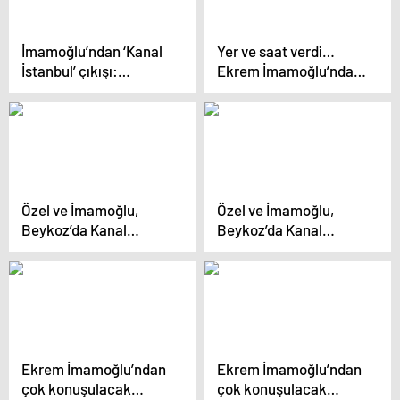
İmamoğlu’ndan ‘Kanal
Yer ve saat verdi…
İstanbul’ çıkışı:
Ekrem İmamoğlu’ndan
‘Buradan ilan
Murat Kurum’a
ediyorum…’
‘Gazze’ye yardım’
daveti: ‘Çekinme gel,
bekliyorum…’
Özel ve İmamoğlu,
Özel ve İmamoğlu,
Beykoz’da Kanal
Beykoz’da Kanal
İstanbul üzerinden
İstanbul üzerinden
iktidara yüklendi: ‘Gizli
iktidara yüklendi: ‘Gizli
ihale yapıyorlar’
ihale yapıyorlar’
Ekrem İmamoğlu’ndan
Ekrem İmamoğlu’ndan
çok konuşulacak
çok konuşulacak