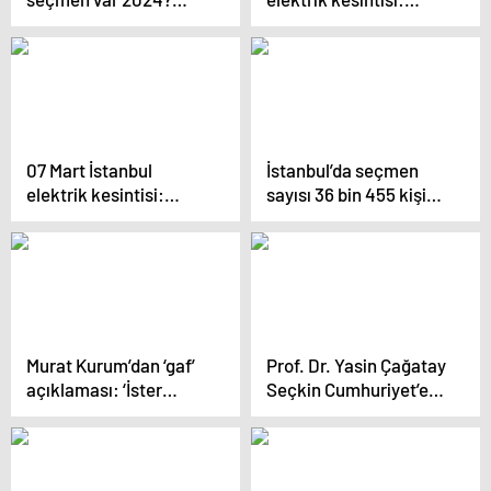
İstanbul’da en çok
İstanbul ilçelerinde
seçmen hangi ilçede?
elektrikler ne zaman
İstanbul’un en az
ve saat kaçta gelecek?
seçmeni olan ilçesi
hangisi?
07 Mart İstanbul
İstanbul’da seçmen
elektrik kesintisi:
sayısı 36 bin 455 kişi
İstanbul ilçelerinde
azaldı
elektrikler ne zaman
ve saat kaçta gelecek?
Murat Kurum’dan ‘gaf’
Prof. Dr. Yasin Çağatay
açıklaması: ‘İster
Seçkin Cumhuriyet’e
istemez bu yoğunlukta
konuştu: ‘İstanbul’un
diliniz sürçebiliyor’
kültürel dokusu geri
kazanılabilir’