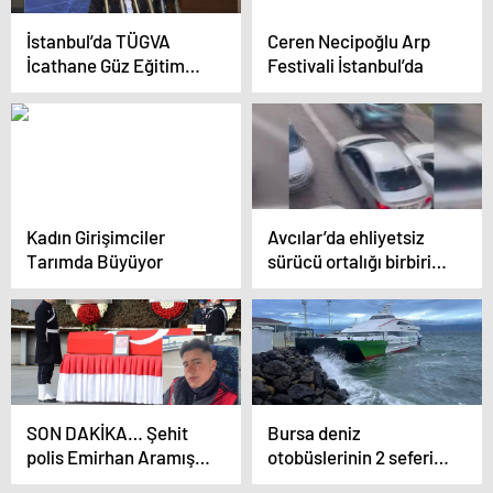
İstanbul’da TÜGVA
Ceren Necipoğlu Arp
İcathane Güz Eğitim
Festivali İstanbul’da
Dönemi Kapanış
Programı düzenlendi
Kadın Girişimciler
Avcılar’da ehliyetsiz
Tarımda Büyüyor
sürücü ortalığı birbirine
kattı
SON DAKİKA… Şehit
Bursa deniz
polis Emirhan Aramış’a
otobüslerinin 2 seferi
acı veda! Son
iptal edildi!