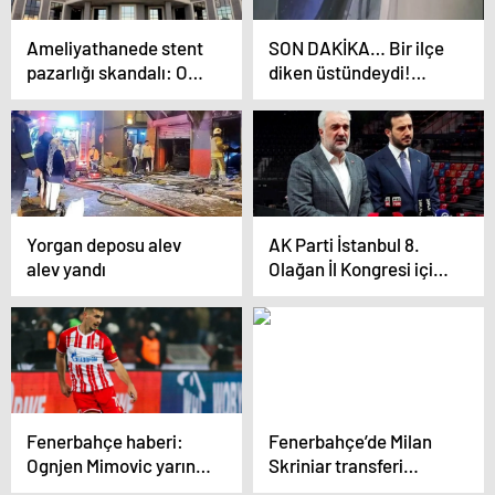
Ameliyathanede stent
SON DAKİKA… Bir ilçe
pazarlığı skandalı: O
diken üstündeydi!
hastanenin anjiyografi
Girdiği evlerde öyle bir
ünitesi mühürlendi
şey yaptı ki: Üzerinden
çıkanlar şoke etti!
Yorgan deposu alev
AK Parti İstanbul 8.
alev yandı
Olağan İl Kongresi için
çağrı! Kabaktepe ve
Özdemir:
Cumhurbaşkanımızın
yanında olmaya
çağırıyoruz
Fenerbahçe haberi:
Fenerbahçe’de Milan
Ognjen Mimovic yarın
Skriniar transferi
İstanbul’a geliyor!
çözüme kavuşuyor!