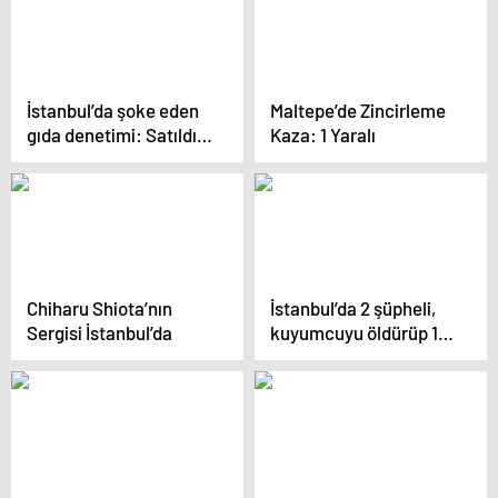
İstanbul’da şoke eden
Maltepe’de Zincirleme
gıda denetimi: Satıldığı
Kaza: 1 Yaralı
zaman etiket
yapıştırıyoruz
Chiharu Shiota’nın
İstanbul’da 2 şüpheli,
Sergisi İstanbul’da
kuyumcuyu öldürüp 1
kilogram altın çaldı