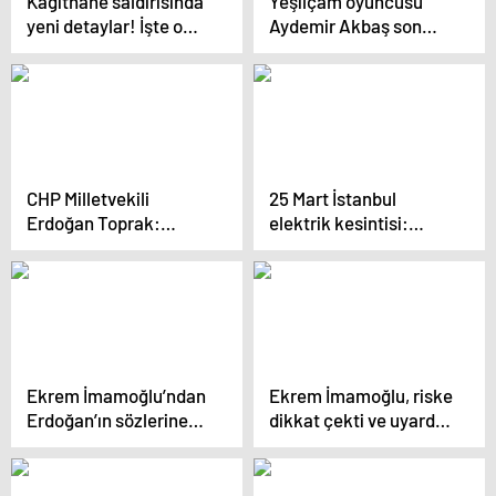
Kağıthane saldırısında
Yeşilçam oyuncusu
yeni detaylar! İşte o
Aydemir Akbaş son
suikatçıların adım
yolculuğuna uğurlandı
adım kaçış planı: O
görüntüler ortaya çıktı
CHP Milletvekili
25 Mart İstanbul
Erdoğan Toprak:
elektrik kesintisi:
‘İktidarın CEO’lardan
İstanbul ilçelerinde
çare umması acizliktir’
elektrikler ne zaman
ve saat kaçta gelecek?
Ekrem İmamoğlu’ndan
Ekrem İmamoğlu, riske
Erdoğan’ın sözlerine
dikkat çekti ve uyardı:
yanıt: ‘Niyetler iyi
‘Eğer İstanbul
değilse…’
kaybedilirse
Türkiye’nin direnci