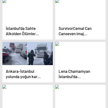
İstanbul dahil 11 il için
Tutuklu sayısı 29’a
alarm verildi: O
yükseldi
saatten itibaren
etkisini artıracak!
İstanbul’da Sahte
SurvivorCemal Can
Alkolden Ölümler
Canseven imaj
Artıyor
değiştirdi! “Sakın
bıyıklarıma laf etmek
yok”
Ankara-İstanbul
Lena Chamamyan
yolunda yoğun kar
İstanbul’da
nedeniyle trafik durdu,
Müzikseverlerle
vatandaşlar
Buluştu
dakikalarca yolda
bekledi