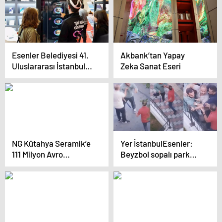
hesap sorarız
Esenler Belediyesi 41.
Akbank’tan Yapay
Uluslararası İstanbul
Zeka Sanat Eseri
Kitap Fuarı’nda
Teknolojiyi ve
Edebiyatı Buluşturdu
NG Kütahya Seramik’e
Yer İstanbulEsenler:
111 Milyon Avro
Beyzbol sopalı park
Teknoloji Yatırımı
kavgası kamerada!