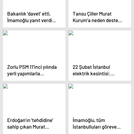
Bakanlık ‘davet’ etti,
Tansu Çiller Murat
İmamoğlu yanıt verdi:
Kurum’a neden destek
‘Pazartesi o açılışa
verdi? Buğra Gökce
gideceğim!’
madde madde
açıkladı…
Zorlu PSM 11’inci yılında
22 Şubat İstanbul
yerli yapımlarla
elektrik kesintisi:
büyüyecek: İstanbul’un
İstanbul ilçelerinde
Broadway’i…
elektrikler ne zaman
ve saat kaçta gelecek?
Erdoğan’ın ‘tehdidine’
İmamoğlu, tüm
sahip çıkan Murat
İstanbulluları göreve
Kurum, cemevi temel
çağırdı: ‘Günün