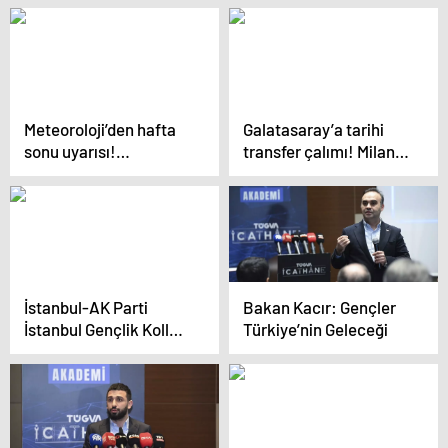
Müjdeli haber geldi…
Meteoroloji’den hafta
Galatasaray’a tarihi
sonu uyarısı!
transfer çalımı! Milan
İstanbullular dikkat:
Skriniar,
Sağanak geliyor
Fenerbahçe’de
İstanbul-AK Parti
Bakan Kacır: Gençler
İstanbul Gençlik Kolları
Türkiye’nin Geleceği
7. Olağan Kongresi
bakanların katılımıyla
gerçekleştirildi