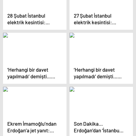
28 Şubat İstanbul
27 Şubat İstanbul
elektrik kesintisi:
elektrik kesintisi:
İstanbul ilçelerinde
İstanbul ilçelerinde
elektrikler ne zaman
elektrikler ne zaman
ve saat kaçta gelecek?
ve saat kaçta gelecek?
‘Herhangi bir davet
‘Herhangi bir davet
yapılmadı’ demişti…
yapılmadı’ demişti…
Murat Kurum’dan canlı
Murat Kurum’dan canlı
yayında ‘U dönüşü’:
yayında ‘U dönüşü’:
‘İmamoğlu bugün
‘İmamoğlu bugün
gelseydi koltuğu
gelseydi koltuğu
hazırdı’
hazırdı’
Ekrem İmamoğlu’ndan
Son Dakika…
Erdoğan’a jet yanıt:
Erdoğan’dan ‘İstanbul’