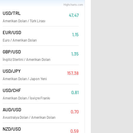
Highcharts.com
06:00
12:00
18:00
USD/TRL
47,47
Amerikan Doları / Türk Lirası
EUR/USD
1,15
Euro / Amerikan Doları
GBP/USD
1,35
İngiliz Sterlini / Amerikan Doları
USD/JPY
157,38
Amerikan Doları / Japon Yeni
USD/CHF
0,81
Amerikan Doları / İsviçre Frankı
AUD/USD
0,70
Avustralya Doları / Amerikan Doları
NZD/USD
0,59