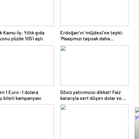
k Kamu-İş: Yıllık gıda
Erdoğan’ın ‘müjdesi’ne tepki:
yonu yüzde 105’i aştı
‘Maaşımızı taşısak daha
fazlasını alıyoruz’
en 1 Euro -1 dolara
Döviz yatırımcısı dikkat! Faiz
şı bileti kampanyası
kararıyla sert düşen dolar ve
Euro ne kadar oldu? 22 Mart
2024 döviz fiyatları