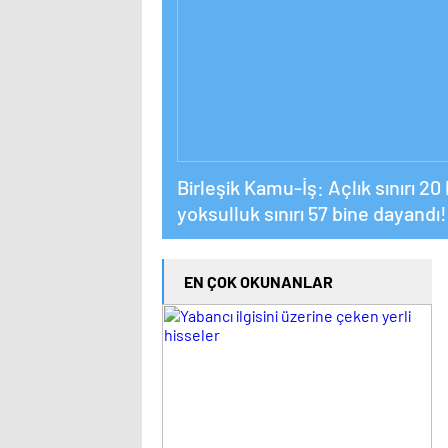
Birleşik Kamu-İş: Açlık sınırı 20 b
yoksulluk sınırı 57 bine dayandı!
EN ÇOK OKUNANLAR