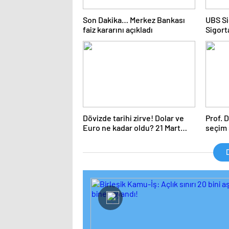
Son Dakika… Merkez Bankası
UBS Si
faiz kararını açıkladı
Sigort
İşlemle
Adres
Dövizde tarihi zirve! Dolar ve
Prof. 
Euro ne kadar oldu? 21 Mart
seçim 
2024 döviz fiyatları
değer
yuvarla
D