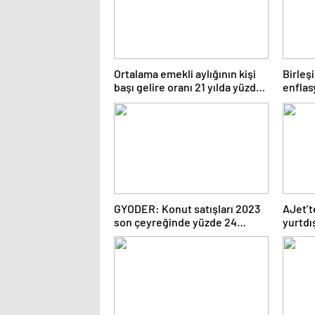
Ortalama emekli aylığının kişi
Birleşi
başı gelire oranı 21 yılda yüzde
enflas
46’dan yüzde 28’e düştü:
İnsanca yaşam istediler
GYODER: Konut satışları 2023
AJet’t
son çeyreğinde yüzde 24
yurtdı
geriledi