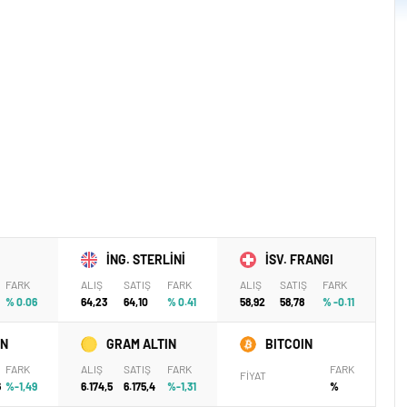
47.5
İNG. STERLİNİ
İSV. FRANGI
FARK
ALIŞ
SATIŞ
FARK
ALIŞ
SATIŞ
FARK
% 0.06
64,23
64,10
% 0.41
58,92
58,78
% -0.11
IN
GRAM ALTIN
BITCOIN
FARK
ALIŞ
SATIŞ
FARK
FARK
FİYAT
6
%-1,49
6.174,5
6.175,4
%-1,31
%