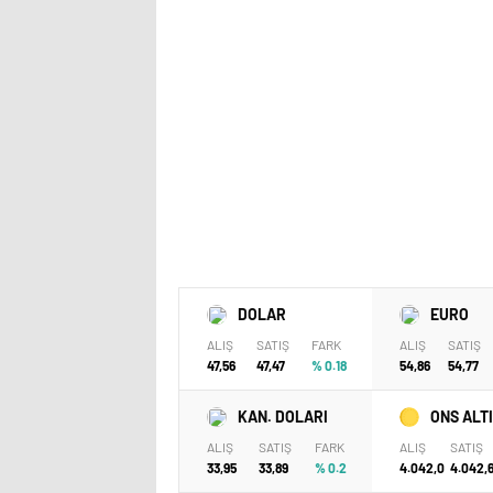
DOLAR
EURO
ALIŞ
SATIŞ
FARK
ALIŞ
SATIŞ
47,56
47,47
% 0.18
54,86
54,77
KAN. DOLARI
ONS ALT
ALIŞ
SATIŞ
FARK
ALIŞ
SATIŞ
33,95
33,89
% 0.2
4.042,0
4.042,