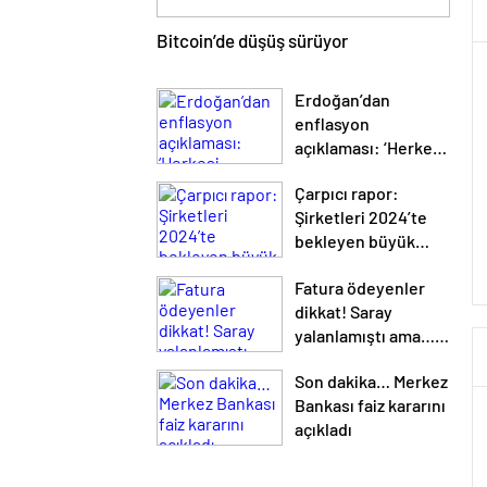
Bitcoin’de düşüş sürüyor
Erdoğan’dan
enflasyon
açıklaması: ‘Herkesi
şaşırtacak
Çarpıcı rapor:
gelişmeler olacak’
Şirketleri 2024’te
bekleyen büyük
tehlike!
Fatura ödeyenler
dikkat! Saray
yalanlamıştı ama…
Seçim sonrası
Son dakika… Merkez
elektrik ve
Bankası faiz kararını
doğalgaza zam var
açıkladı
mı?