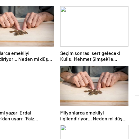
larca emekliyi
Seçim sonrası sert gelecek!
ndiriyor… Neden mi düşük
Kulis: Mehmet Şimşek’le
lıyorsunuz? Uzmanlar
Erdoğan’ın ‘yoksulları
öldürdün’ tartışması
i yazarı Erdal
Milyonlarca emekliyi
’dan uyarı: ‘Faiz
ilgilendiriyor… Neden mi düşük
rına etkisini yarından
maaş alıyorsunuz? Uzmanlar
en göreceğiz’
anlattı