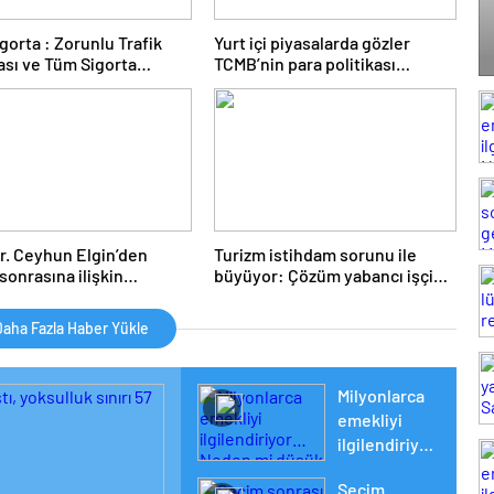
gorta : Zorunlu Trafik
Yurt içi piyasalarda gözler
ası ve Tüm Sigorta
TCMB’nin para politikası
riniz İçin Güvenilir
kararlarına çevrildi:
Ekonomistler ne bekliyor?
Dr. Ceyhun Elgin’den
Turizm istihdam sorunu ile
sonrasına ilişkin
büyüyor: Çözüm yabancı işçide
lendirme: ‘Uçuruma
aranıyor
nırız’
aha Fazla Haber Yükle
Milyonlarca
emekliyi
ilgilendiriyor…
Neden mi
Seçim
düşük maaş