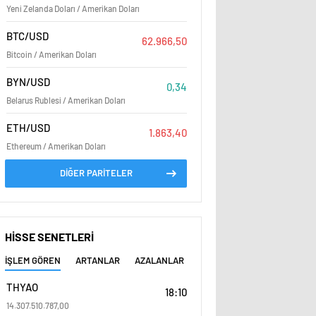
Yeni Zelanda Doları / Amerikan Doları
BTC/USD
62.966,50
Bitcoin / Amerikan Doları
BYN/USD
0,34
Belarus Rublesi / Amerikan Doları
ETH/USD
1.863,40
Ethereum / Amerikan Doları
DİĞER PARİTELER
HİSSE SENETLERİ
İŞLEM GÖREN
ARTANLAR
AZALANLAR
THYAO
18:10
14.307.510.787,00