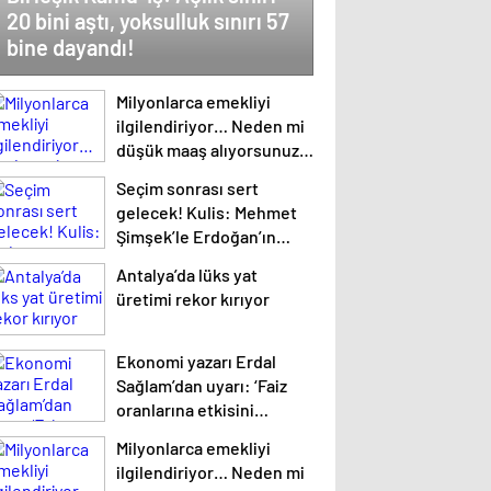
20 bini aştı, yoksulluk sınırı 57
bine dayandı!
Milyonlarca emekliyi
ilgilendiriyor… Neden mi
düşük maaş alıyorsunuz?
Uzmanlar anlattı
Seçim sonrası sert
gelecek! Kulis: Mehmet
Şimşek’le Erdoğan’ın
‘yoksulları öldürdün’
Antalya’da lüks yat
tartışması
üretimi rekor kırıyor
Ekonomi yazarı Erdal
Sağlam’dan uyarı: ‘Faiz
oranlarına etkisini
yarından itibaren
Milyonlarca emekliyi
göreceğiz’
ilgilendiriyor… Neden mi