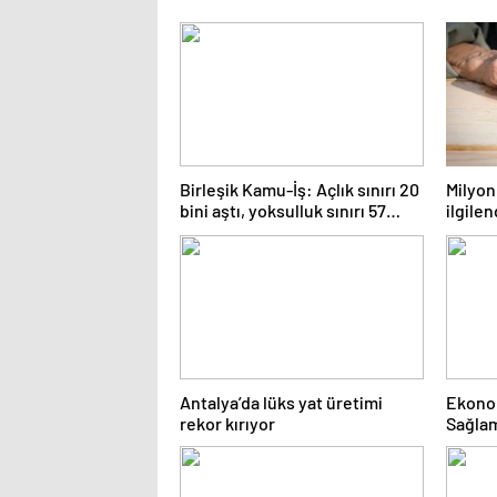
Birleşik Kamu-İş: Açlık sınırı 20
Milyon
bini aştı, yoksulluk sınırı 57
ilgile
bine dayandı!
maaş a
anlattı
Antalya’da lüks yat üretimi
Ekonom
rekor kırıyor
Sağlam
oranla
itibar