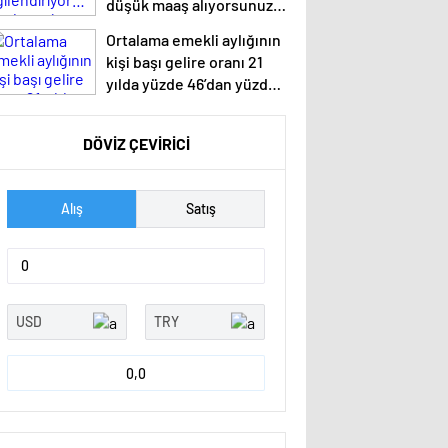
düşük maaş alıyorsunuz?
Uzmanlar anlattı
Ortalama emekli aylığının
kişi başı gelire oranı 21
yılda yüzde 46’dan yüzde
28’e düştü: İnsanca
yaşam istediler
DÖVİZ ÇEVİRİCİ
Alış
Satış
0,0