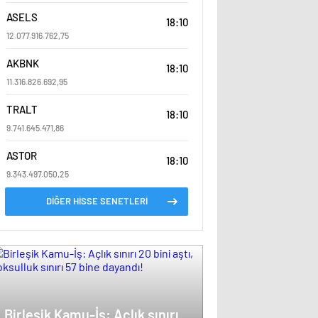
ASELS
18:10
12.077.916.762,75
AKBNK
18:10
11.316.826.692,95
TRALT
18:10
9.741.645.471,86
ASTOR
18:10
9.343.497.050,25
DİĞER HİSSE SENETLERİ
Birleşik Kamu-İş: Açlık sınırı