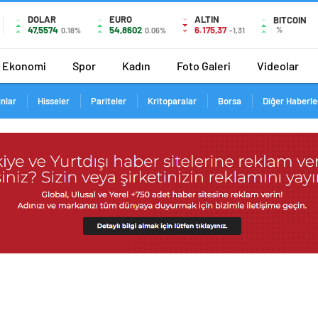
DOLAR
EURO
ALTIN
BITCOIN
47,5574
54,8602
6.175,37
%
0.18%
0.06%
-1,31
Ekonomi
Spor
Kadın
Foto Galeri
Videolar
ınlar
Hisseler
Pariteler
Kritoparalar
Borsa
Diğer Haberle