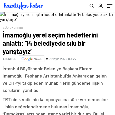
203 okunma
İmamoğlu yerel seçim hedeflerini
anlattı: ’14 belediyede sıkı bir
yarıştayız’
7 Mayıs 2024 00:27
ABONE OL
News
İstanbul Büyükşehir Belediye Başkanı Ekrem
İmamoğlu, Feshane Artİstanbul’da Ankara’dan gelen
ve CHP’yi takip eden muhabirlerin gündeme ilişkin
sorularını yanıtladı.
TRT’nin kendisinin kampanyasına süre vermemesine
ilişkin değerlendirmede bulunan İmamoğlu,
“Demokrasi açısından utanç verici bir durum. Bu işi