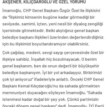
AKŞENER, KILIÇDAROĞLU VE ÖZEL YORUMU
İmamoğlu, CHP Genel Başkanı Özgür Özel ile ilişkisini
de “İlişkimiz kimsenin bugüne kadar görmediği bir
seviyede, samimi, içten, yeni nesil bir diyalog zengiliği
içerisinde gitmektedir. Belki alıştığınız genel başkan
belediye başkanı ilişkileri üzerinden değerlendirdiğiniz
için bu ilişkimizi boyutlandıramıyor olabilirsiniz.
Çok çağdaş, medeni, sevgi saygı çerçevesinde özel bir
ilişkiye sahibiz. İnşallah hiç bozulmayacak. O benim
genel başkanım, ben de onun değerli bir büyükşehir
belediye başkanıyım. İyi bir yol arkadaşıyız. Birbirimizi
çok iyi anlıyoruz” ifadeleriyle anlattı. Önceki CHP Genel
Başkanı Kemal Kılıçdaroğlu’nu da sahada görmekten
memnuniyet duyacağını söyleyen İmamoğlu, “Sahada
istenmesi kadar doğal bir şey yok. Çünkü partimizin
önceki dönem genel başkanı” dedi. İmamoğlu, İYİ Parti