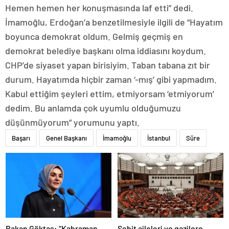
Hemen hemen her konuşmasında laf etti” dedi.
İmamoğlu, Erdoğan’a benzetilmesiyle ilgili de “Hayatım
boyunca demokrat oldum. Gelmiş geçmiş en
demokrat belediye başkanı olma iddiasını koydum.
CHP’de siyaset yapan birisiyim. Taban tabana zıt bir
durum. Hayatımda hiçbir zaman ‘-mış’ gibi yapmadım.
Kabul ettiğim şeyleri ettim, etmiyorsam ‘etmiyorum’
dedim. Bu anlamda çok uyumlu olduğumuzu
düşünmüyorum” yorumunu yaptı.
Başarı
Genel Başkanı
İmamoğlu
İstanbul
Süre
Bakan Göktaş: “Kahraman
Şehit aileleri ve gazilere