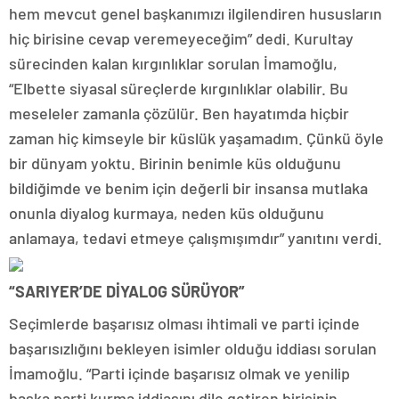
hem mevcut genel başkanımızı ilgilendiren hususların
hiç birisine cevap veremeyeceğim” dedi. Kurultay
sürecinden kalan kırgınlıklar sorulan İmamoğlu,
“Elbette siyasal süreçlerde kırgınlıklar olabilir. Bu
meseleler zamanla çözülür. Ben hayatımda hiçbir
zaman hiç kimseyle bir küslük yaşamadım. Çünkü öyle
bir dünyam yoktu. Birinin benimle küs olduğunu
bildiğimde ve benim için değerli bir insansa mutlaka
onunla diyalog kurmaya, neden küs olduğunu
anlamaya, tedavi etmeye çalışmışımdır” yanıtını verdi.
“SARIYER’DE DİYALOG SÜRÜYOR”
Seçimlerde başarısız olması ihtimali ve parti içinde
başarısızlığını bekleyen isimler olduğu iddiası sorulan
İmamoğlu. “Parti içinde başarısız olmak ve yenilip
başka parti kurma iddiasını dile getiren birisinin