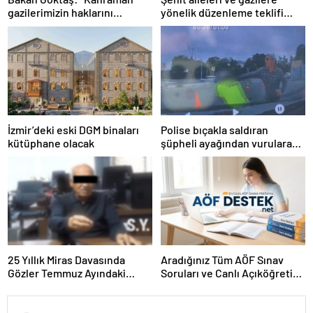
gazilerimizin haklarını
yönelik düzenleme teklifi
güçlendiren yeni bir dönemin
Meclis’te kabul edildi
kapılarını aralıyoruz”
İzmir’deki eski DGM binaları
Polise bıçakla saldıran
kütüphane olacak
şüpheli ayağından vurularak
yakalandı
25 Yıllık Miras Davasında
Aradığınız Tüm AÖF Sınav
Gözler Temmuz Ayındaki
Soruları ve Canlı Açıköğretim
Karar Duruşmasına Çevrildi
Forumu Burada