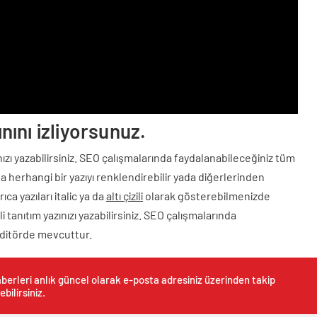
nını izliyorsunuz.
zınızı yazabilirsiniz. SEO çalışmalarında faydalanabileceğiniz tüm
 herhangi bir yazıyı renklendirebilir yada diğerlerinden
ıca yazıları italic ya da
altı çizili
olarak gösterebilmenizde
i tanıtım yazınızı yazabilirsiniz. SEO çalışmalarında
editörde mevcuttur.
berleri anlık güncel olarak e-posta adresiniz üzerinden takip
ebilirsiniz.