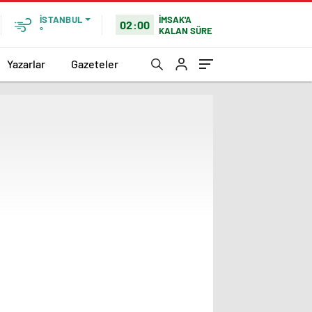
İMSAK'A
İSTANBUL
02:00
KALAN SÜRE
°
Yazarlar
Gazeteler