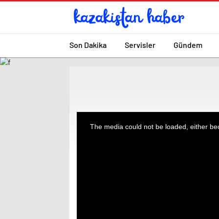
Son Dakika
Servisler
Gündem
This
The media could not be loaded, either bec
is
a
modal
window.