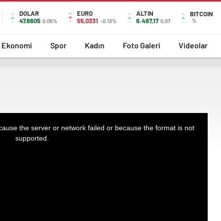
DOLAR
EURO
ALTIN
BITCOIN
47,6605
55,0331
6.497,17
%
0.05%
-0.13%
0,07
Ekonomi
Spor
Kadın
Foto Galeri
Videolar
ause the server or network failed or because the format is not
supported.