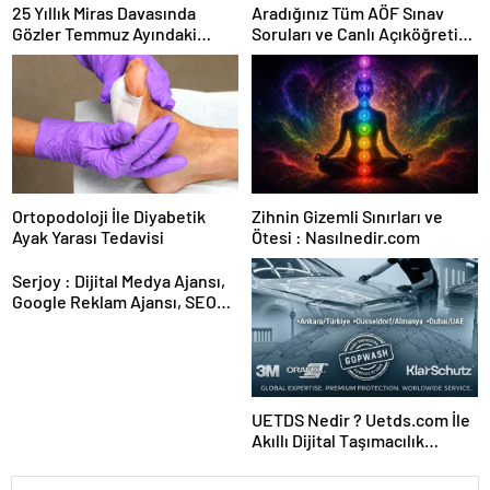
25 Yıllık Miras Davasında
Aradığınız Tüm AÖF Sınav
Gözler Temmuz Ayındaki
Soruları ve Canlı Açıköğretim
Karar Duruşmasına Çevrildi
Forumu Burada
Ortopodoloji İle Diyabetik
Zihnin Gizemli Sınırları ve
Ayak Yarası Tedavisi
Ötesi : Nasılnedir.com
Serjoy : Dijital Medya Ajansı,
Google Reklam Ajansı, SEO
Ajansı ve Web Tasarım Ajansı
UETDS Nedir ? Uetds.com İle
Akıllı Dijital Taşımacılık
Yazılımı