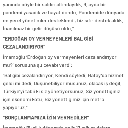
yanında böyle bir saldırı altındaydık. 6. ayda bir
pandemi yaşadık ve hayat dondu. Pandemide dünyada
en yerel yönetimler desteklendi, biz sıfır destek aldık.
İnanılmaz bir gelir düşüşü oldu.”
“ERDOĞAN OY VERMEYENLERİ BAL GİBİ
CEZALANDIRIYOR”
İmamoğlu ‘Erdoğan oy vermeyenleri cezalandırıyor
mu?’ sorusuna şu cevabı verdi:
“Bal gibi cezalandırıyor. Kendi söyledi. Hatay’da hizmet
geldi mi dedi. Düşünebiliyor musunuz, olacak iş değil.
Türkiye’yi tabii ki siz yönetiyorsunuz. Siz yönettiğiniz
için ekonomi kötü. Biz yönettiğimiz için metro
yapıyoruz.”
“BORÇLANMAMIZA İZİN VERMEDİLER”
İmamoğlu “5 yıllık dönemde gelir 17 milyar dolara