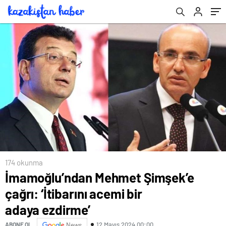
174 okunma
İmamoğlu’ndan Mehmet Şimşek’e
çağrı: ‘İtibarını acemi bir
adaya ezdirme’
12 Mayıs 2024 00:00
ABONE OL
News