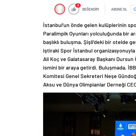
0
BEĞENDİM
ABONE OL
İstanbul’un önde gelen kulüplerinin spor
Paralimpik Oyunları yolculuğunda bir ar
başlıklı buluşma, Şişli’deki bir otelde g
iştiraki Spor İstanbul organizasyonuy
Ali Koç ve Galatasaray Başkanı Dursun 
ismini bir araya getirdi. Buluşmada, İB
Komitesi Genel Sekreteri Neşe Gündoğa
Aksu ve Dünya Olimpianlar Derneği CEO’