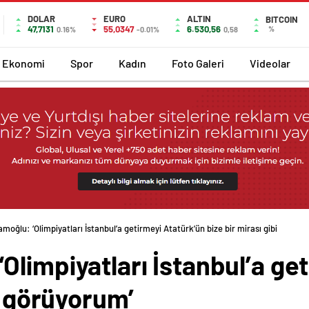
DOLAR
EURO
ALTIN
BITCOIN
47,7131
55,0347
6.530,56
%
0.16%
-0.01%
0,58
Ekonomi
Spor
Kadın
Foto Galeri
Videolar
oğlu: ‘Olimpiyatları İstanbul’a getirmeyi Atatürk’ün bize bir mirası gibi görüyo
limpiyatları İstanbul’a ge
bi görüyorum’