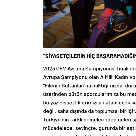
“SİYASETÇİLERİN HİÇ BAŞARAMADIĞI
2023 CEV Avrupa Şampiyonası finalinde 
Avrupa Şampiyonu olan A Milli Kadın V
“Filenin Sultanları’na baktığımızda, duru
üzerinden bütün sporcularımıza bu mesajı
bu yaz hissettiklerimizi anlatabilecek 
değil, saha dışında da toplumsal birliği
Türkiye’nin farklı bölgelerinden gelen 
mücadelede, sevinçte, gururda birleştird
görülmemiş ölçüde büyük bir birleştiric