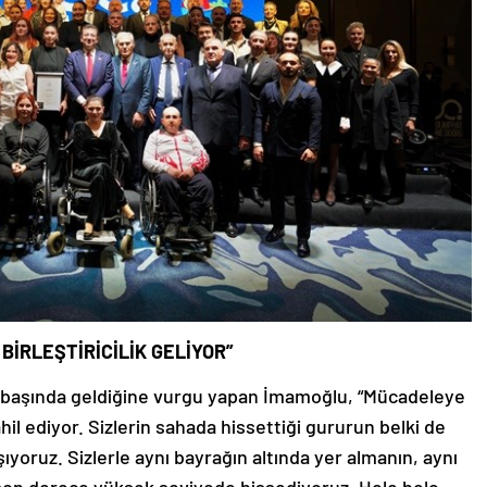
İRLEŞTİRİCİLİK GELİYOR”
n başında geldiğine vurgu yapan İmamoğlu, “Mücadeleye
l ediyor. Sizlerin sahada hissettiği gururun belki de
şıyoruz. Sizlerle aynı bayrağın altında yer almanın, aynı
on derece yüksek seviyede hissediyoruz. Hele hele