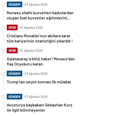
GÜNDEM
07 Ağustos 2026
Norweç silahlı kuvvetleri kadınlardan
oluşan özel kuvvetler eğitimlerini
başlattı.
SPOR
07 Ağustos 2026
Cristiano Ronaldo’nun akıllara zarar
tüm kariyerinin istatistiğini çıkardık !
SPOR
07 Ağustos 2026
Galatasaray’a kötü haber! Monaco’dan
flaş Onyekuru kararı.
GÜNDEM
07 Ağustos 2026
Trump’tan seçim sonrası ilk mülakat
GÜNDEM
07 Ağustos 2026
Avusturya başbakanı Sebastian Kurz
ile ilgili bilinmeyenler