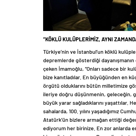
“KÖKLÜ KULÜPLERİMİZ, AYNI ZAMAND
Türkiye’nin ve İstanbul’un köklü kulüp
depremlerde gösterdiği dayanışmanın d
çeken İmamoğlu, “Onları sadece bir kul
bize kanıtladılar. En büyüğünden en kü
örgütü olduklarını bütün milletimize gö
ileriye doğru düşünmenin, geleceğin, ge
büyük yarar sağladıklarını yaşattılar. H
sahalarda, 100. yılını yaşadığımız Cum
Atatürk’ün bizlere armağan ettiği değe
ediyorum her birinize. En zor anlarda e
bize gösteriyorsunuz. Ben, olimpiyat mü