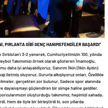
NI, PIRLANTA GİBİ GENÇ HANIMEFENDİLER BAŞARDI”
Sırbistan’ı 3-2 yenerek, Cumhuriyetimizin 100. yılında
oleybol Takımımızı örnek olarak gösteren İmamoğlu,
mu daha iyi anlayabiliyoruz. Sanırım İlkin (İlkin Aydın)
 iletmiş oluyoruz. Gururla alkışlıyoruz onları. Özellikle
kelimeler, gerçekten zor bulunur. Sadece spor alanında
 ve dayanışmayı güçlendiren bir simge haline geldiler.
sporcularımızın oluşturduğu takımımız, hepimizi sahada,
i. Hem de öyle bir birleştirdi ki, son yıllarda
i gücü hepimize hissettirdi. Ülkemizin zengin kültürünü,