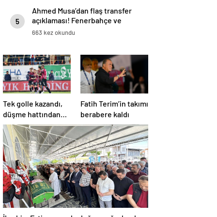
Ahmed Musa’dan flaş transfer
açıklaması! Fenerbahçe ve
5
Galatasaray…
663 kez okundu
Tek golle kazandı,
Fatih Terim’in takımı
düşme hattından
berabere kaldı
çıktı
İbrahim Ertin son yolculuğuna uğurlandı