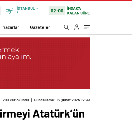
İMSAK'A
İSTANBUL
02:00
KALAN SÜRE
°
Yazarlar
Gazeteler
rum’
tirmeyi Atatürk’ün