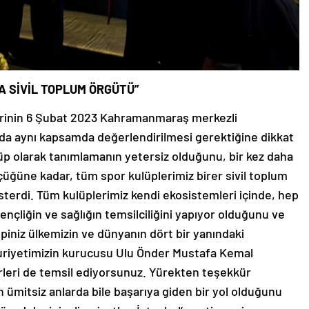
A SİVİL TOPLUM ÖRGÜTÜ”
lerinin 6 Şubat 2023 Kahramanmaraş merkezli
a aynı kapsamda değerlendirilmesi gerektiğine dikkat
üp olarak tanımlamanın yetersiz olduğunu, bir kez daha
çüğüne kadar, tüm spor kulüplerimiz birer sivil toplum
sterdi. Tüm kulüplerimiz kendi ekosistemleri içinde, hep
nçliğin ve sağlığın temsilciliğini yapıyor olduğunu ve
epiniz ülkemizin ve dünyanın dört bir yanındaki
huriyetimizin kurucusu Ulu Önder Mustafa Kemal
rleri de temsil ediyorsunuz. Yürekten teşekkür
n ümitsiz anlarda bile başarıya giden bir yol olduğunu
cadelesini, olimpiyatları İstanbul’a getirmeyi ve