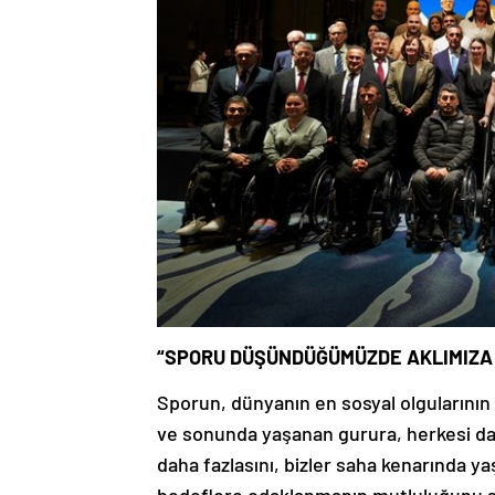
“SPORU DÜŞÜNDÜĞÜMÜZDE AKLIMIZA B
Sporun, dünyanın en sosyal olgularını
ve sonunda yaşanan gurura, herkesi dahi
daha fazlasını, bizler saha kenarında ya
hedeflere odaklanmanın mutluluğunu s