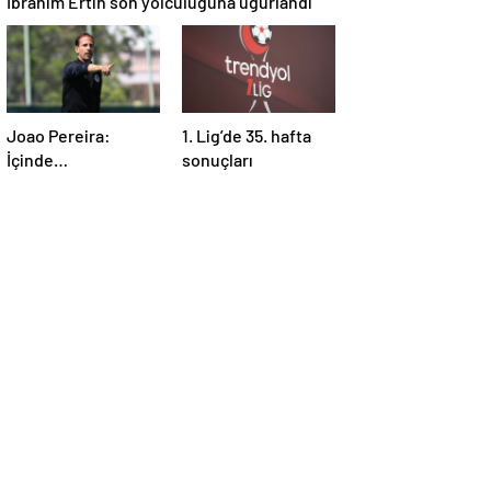
Joao Pereira:
1. Lig’de 35. hafta
İçinde
sonuçları
bulunduğumuz
durumu herkesin
anlaması gerek