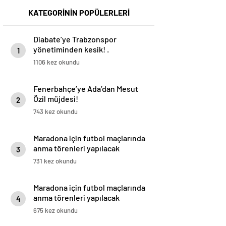
KATEGORİNİN POPÜLERLERİ
Diabate’ye Trabzonspor
yönetiminden kesik! .
1
1106 kez okundu
Fenerbahçe’ye Ada’dan Mesut
Özil müjdesi!
2
743 kez okundu
Maradona için futbol maçlarında
anma törenleri yapılacak
3
731 kez okundu
Maradona için futbol maçlarında
anma törenleri yapılacak
4
675 kez okundu