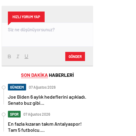
HIZLI YORUM YAP
GÖNDER
SON DAKİKA
HABERLERİ
GÜNDEM
07 Ağustos 2026
Joe Biden 6 aylık hedeflerini açıkladı.
Senato buz gibi…
SPOR
07 Ağustos 2026
En fazla kızaran takım Antalyaspor!
Tam 5 futbolcu….