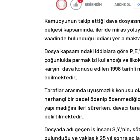
0
BEĞENDİM
ABONE OL
Kamuoyunun takip ettiği dava dosyasında
belgesi kapsamında, ileride miras yoluy
vaadinde bulunduğu iddiası yer almakta
Dosya kapsamındaki iddialara göre P.E.
çoğunlukla parmak izi kullandığı ve ilk
karşın, dava konusu edilen 1998 tarihli 
edilmektedir.
Taraflar arasında uyuşmazlık konusu ol
herhangi bir bedel ödenip ödenmediğidi
yapılmadığını ileri sürerken, davacı tar
belirtilmektedir.
Dosyada adı geçen iş insanı S.Y.'nin, s
bulunduğu ve yaklaşık 25 yıl sonra açıl