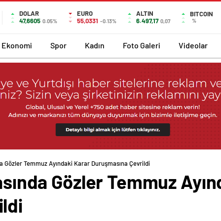
DOLAR
EURO
ALTIN
BITCOIN
47,6605
55,0331
6.497,17
%
0.05%
-0.13%
0,07
Ekonomi
Spor
Kadın
Foto Galeri
Videolar
nda Gözler Temmuz Ayındaki Karar Duruşmasına Çevrildi
vasında Gözler Temmuz Ayın
ldi