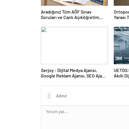
Aradığınız Tüm AÖF Sınav
Ortopod
Soruları ve Canlı Açıköğretim
Yarası 
Forumu Burada
Serjoy : Dijital Medya Ajansı,
UETDS N
Google Reklam Ajansı, SEO Ajansı
Akıllı D
ve Web Tasarım Ajansı