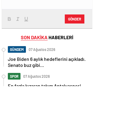
GÖNDER
SON DAKİKA
HABERLERİ
GÜNDEM
07 Ağustos 2026
Joe Biden 6 aylık hedeflerini açıkladı.
Senato buz gibi…
SPOR
07 Ağustos 2026
En fazla kızaran takım Antalyaspor!
Tam 5 futbolcu….
GÜNDEM
07 Ağustos 2026
Norweç silahlı kuvvetleri kadınlardan
oluşan özel kuvvetler eğitimlerini
başlattı.
SPOR
07 Ağustos 2026