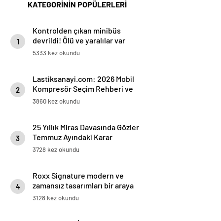
KATEGORİNİN POPÜLERLERİ
Kontrolden çıkan minibüs
devrildi! Ölü ve yaralılar var
1
5333 kez okundu
Lastiksanayi.com: 2026 Mobil
Kompresör Seçim Rehberi ve
2
Verimlilik Analizi
3860 kez okundu
25 Yıllık Miras Davasında Gözler
Temmuz Ayındaki Karar
3
Duruşmasına Çevrildi
3728 kez okundu
Roxx Signature modern ve
zamansız tasarımları bir araya
4
getiriyor
3128 kez okundu