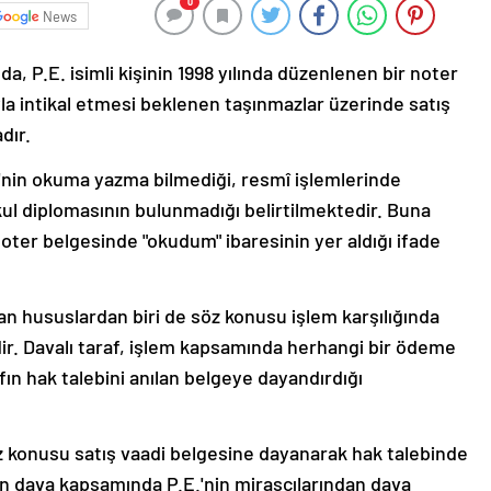
0
News
, P.E. isimli kişinin 1998 yılında düzenlenen bir noter
la intikal etmesi beklenen taşınmazlar üzerinde satış
dır.
'nin okuma yazma bilmediği, resmî işlemlerinde
okul diplomasının bulunmadığı belirtilmektedir. Buna
noter belgesinde "okudum" ibaresinin yer aldığı ifade
an hususlardan biri de söz konusu işlem karşılığında
r. Davalı taraf, işlem kapsamında herhangi bir ödeme
afın hak talebini anılan belgeye dayandırdığı
öz konusu satış vaadi belgesine dayanarak hak talebinde
an dava kapsamında P.E.'nin mirasçılarından dava