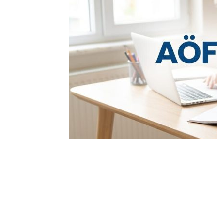
0
BEĞENDİM
ABONE OL
Açıköğretim de Doğru Adres: Aradığın
Burada!