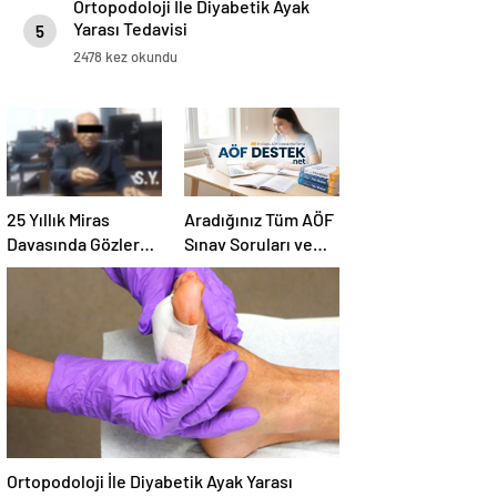
Ortopodoloji İle Diyabetik Ayak
Yarası Tedavisi
5
2478 kez okundu
25 Yıllık Miras
Aradığınız Tüm AÖF
Davasında Gözler
Sınav Soruları ve
Temmuz Ayındaki
Canlı Açıköğretim
Karar Duruşmasına
Forumu Burada
Çevrildi
Ortopodoloji İle Diyabetik Ayak Yarası