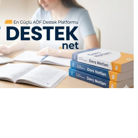
0
News
ız Tüm AÖF Sınav Soruları ve Canlı Açıköğretim Forumu