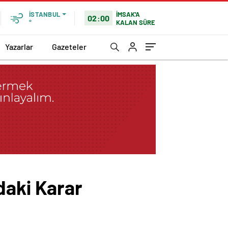
İMSAK'A
İSTANBUL
02:00
KALAN SÜRE
°
Yazarlar
Gazeteler
daki Karar