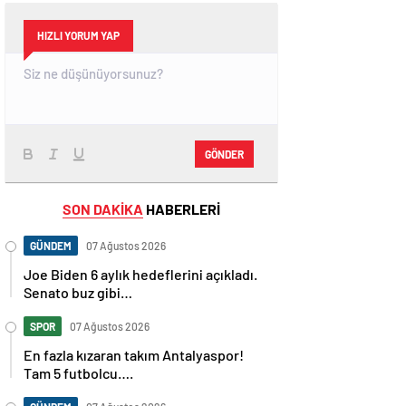
HIZLI YORUM YAP
GÖNDER
SON DAKİKA
HABERLERİ
GÜNDEM
07 Ağustos 2026
Joe Biden 6 aylık hedeflerini açıkladı.
Senato buz gibi…
SPOR
07 Ağustos 2026
En fazla kızaran takım Antalyaspor!
Tam 5 futbolcu….