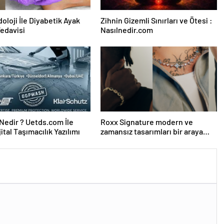
oloji İle Diyabetik Ayak
Zihnin Gizemli Sınırları ve Ötesi :
Tedavisi
Nasılnedir.com
edir ? Uetds.com İle
Roxx Signature modern ve
ijital Taşımacılık Yazılımı
zamansız tasarımları bir araya
getiriyor