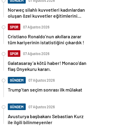
GÜNDEM
07 Ağustos 2026
Norweç silahlı kuvvetleri kadınlardan
oluşan özel kuvvetler eğitimlerini
başlattı.
SPOR
07 Ağustos 2026
Cristiano Ronaldo’nun akıllara zarar
tüm kariyerinin istatistiğini çıkardık !
SPOR
07 Ağustos 2026
Galatasaray’a kötü haber! Monaco’dan
flaş Onyekuru kararı.
GÜNDEM
07 Ağustos 2026
Trump’tan seçim sonrası ilk mülakat
GÜNDEM
07 Ağustos 2026
Avusturya başbakanı Sebastian Kurz
ile ilgili bilinmeyenler