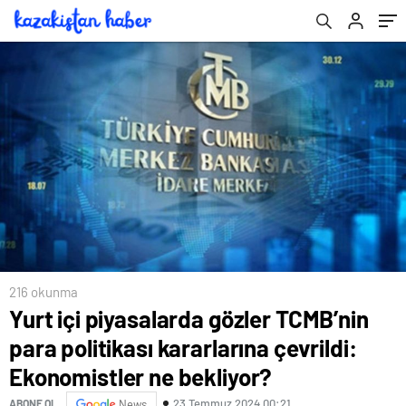
ne bekliyor?
216 okunma
Yurt içi piyasalarda gözler TCMB’nin
para politikası kararlarına çevrildi:
Ekonomistler ne bekliyor?
23 Temmuz 2024 00:21
ABONE OL
News