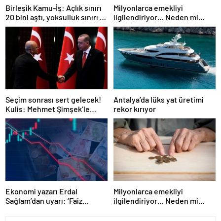
Birleşik Kamu-İş: Açlık sınırı
Milyonlarca emekliyi
20 bini aştı, yoksulluk sınırı 57
ilgilendiriyor… Neden mi
bine dayandı!
düşük maaş alıyorsunuz?
Uzmanlar anlattı
Seçim sonrası sert gelecek!
Antalya’da lüks yat üretimi
Kulis: Mehmet Şimşek’le
rekor kırıyor
Erdoğan’ın ‘yoksulları
öldürdün’ tartışması
Ekonomi yazarı Erdal
Milyonlarca emekliyi
Sağlam’dan uyarı: ‘Faiz
ilgilendiriyor… Neden mi
oranlarına etkisini yarından
düşük maaş alıyorsunuz?
itibaren göreceğiz’
Uzmanlar anlattı