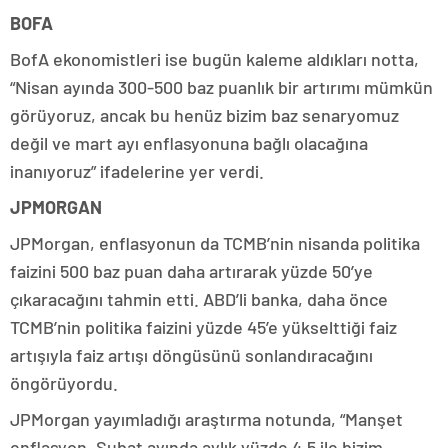
BOFA
BofA ekonomistleri ise bugün kaleme aldıkları notta,
“Nisan ayında 300-500 baz puanlık bir artırımı mümkün
görüyoruz, ancak bu henüz bizim baz senaryomuz
değil ve mart ayı enflasyonuna bağlı olacağına
inanıyoruz” ifadelerine yer verdi.
JPMORGAN
JPMorgan, enflasyonun da TCMB’nin nisanda politika
faizini 500 baz puan daha artırarak yüzde 50’ye
çıkaracağını tahmin etti. ABD’li banka, daha önce
TCMB’nin politika faizini yüzde 45’e yükselttiği faiz
artışıyla faiz artışı döngüsünü sonlandıracağını
öngörüyordu.
JPMorgan yayımladığı araştırma notunda, “Manşet
enflasyon, Şubat ayında aylık yüzde 4,5 ile bizim