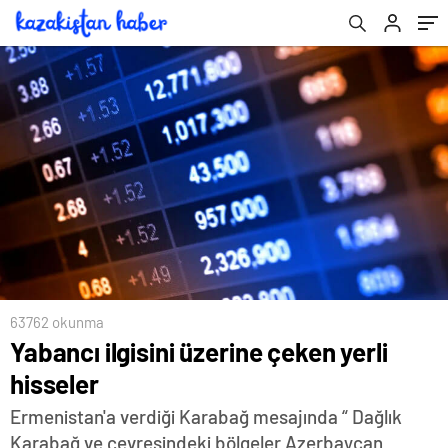
63762 okunma
Yabancı ilgisini üzerine çeken yerli
hisseler
Ermenistan'a verdiği Karabağ mesajında “ Dağlık
Karabağ ve çevresindeki bölgeler Azerbaycan