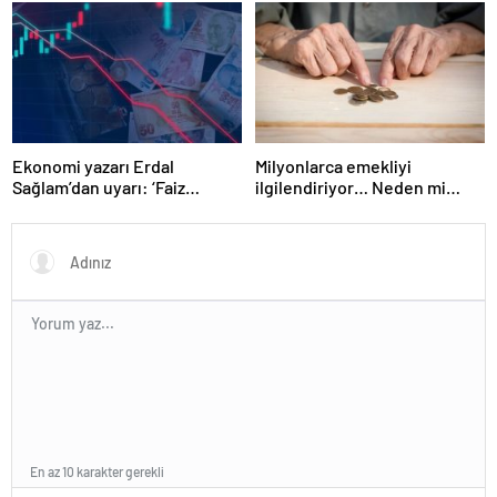
Erdoğan’ın ‘yoksulları
öldürdün’ tartışması
Ekonomi yazarı Erdal
Milyonlarca emekliyi
Sağlam’dan uyarı: ‘Faiz
ilgilendiriyor… Neden mi
oranlarına etkisini yarından
düşük maaş alıyorsunuz?
itibaren göreceğiz’
Uzmanlar anlattı
En az 10 karakter gerekli