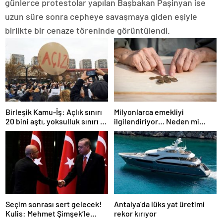
günlerce protestolar yapılan Başbakan Paşinyan ise
uzun süre sonra cepheye savaşmaya giden eşiyle
birlikte bir cenaze töreninde görüntülendi.
Birleşik Kamu-İş: Açlık sınırı
Milyonlarca emekliyi
20 bini aştı, yoksulluk sınırı 57
ilgilendiriyor… Neden mi
bine dayandı!
düşük maaş alıyorsunuz?
Uzmanlar anlattı
Seçim sonrası sert gelecek!
Antalya’da lüks yat üretimi
Kulis: Mehmet Şimşek’le
rekor kırıyor