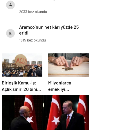
4
2033 kez okundu
Aramco’nun net kârı yüzde 25
eridi
5
1915 kez okundu
Birleşik Kamu-İş:
Milyonlarca
Açlık sınırı 20 bini
emekliyi
aştı, yoksulluk sınırı
ilgilendiriyor…
57 bine dayandı!
Neden mi düşük
maaş alıyorsunuz?
Uzmanlar anlattı