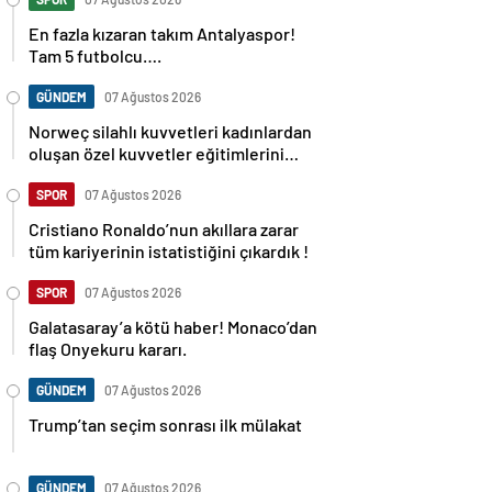
En fazla kızaran takım Antalyaspor!
Tam 5 futbolcu….
GÜNDEM
07 Ağustos 2026
Norweç silahlı kuvvetleri kadınlardan
oluşan özel kuvvetler eğitimlerini
başlattı.
SPOR
07 Ağustos 2026
Cristiano Ronaldo’nun akıllara zarar
tüm kariyerinin istatistiğini çıkardık !
SPOR
07 Ağustos 2026
Galatasaray’a kötü haber! Monaco’dan
flaş Onyekuru kararı.
GÜNDEM
07 Ağustos 2026
Trump’tan seçim sonrası ilk mülakat
GÜNDEM
07 Ağustos 2026