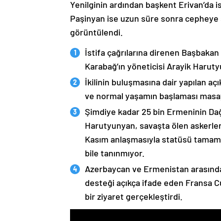
Yenilginin ardından başkent Erivan’da i
Paşinyan ise uzun süre sonra cepheye s
görüntülendi.
İstifa çağrılarına direnen Başbakan
Karabağ’ın yöneticisi Arayik Haruty
İkilinin buluşmasına dair yapılan a
ve normal yaşamın başlaması masaya
Şimdiye kadar 25 bin Ermeninin Dağ
Harutyunyan, savaşta ölen askerleri
Kasım anlaşmasıyla statüsü tamame
bile tanınmıyor.
Azerbaycan ve Ermenistan arasında
desteği açıkça ifade eden Fransa 
bir ziyaret gerçekleştirdi.