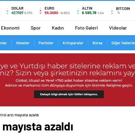
DOLAR
EURO
ALTIN
BITCOIN
47,7107
55,0080
6.585,78
%
0.17%
-0.02%
1,44
Ekonomi
Spor
Kadın
Foto Galeri
Videolar
ınlar
Hisseler
Pariteler
Kritoparalar
Borsa
Diğer Haberle
trol arzı mayısta azaldı
ı mayısta azaldı