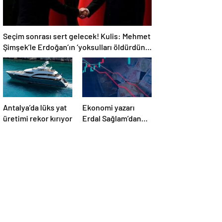
Seçim sonrası sert gelecek! Kulis: Mehmet
Şimşek’le Erdoğan’ın ‘yoksulları öldürdün’
tartışması
Antalya’da lüks yat
Ekonomi yazarı
üretimi rekor kırıyor
Erdal Sağlam’dan
uyarı: ‘Faiz
oranlarına etkisini
yarından itibaren
göreceğiz’