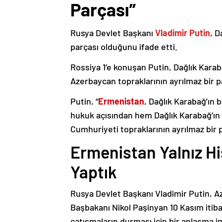
Parçası”
Rusya Devlet Başkanı
Vladimir Putin
, D
parçası olduğunu ifade etti.
Rossiya 1’e konuşan Putin, Dağlık Karaba
Azerbaycan topraklarının ayrılmaz bir p
Putin, “
Ermenistan
, Dağlık Karabağ’ın 
hukuk açısından hem Dağlık Karabağ’ı
Cumhuriyeti topraklarının ayrılmaz bir 
Ermenistan Yalnız H
Yaptık
Rusya Devlet Başkanı Vladimir Putin, 
Başbakanı Nikol Paşinyan 10 Kasım itib
çatışmaların durması için bir anlaşma i