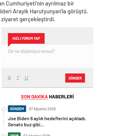
n Cumhuriyeti'nin ayrılmaz bir
lideri Arayik Harutyunyan'la görüştü.
iyaret gerçekleştirdi.
HIZLI YORUM YAP
GÖNDER
SON DAKİKA
HABERLERİ
GÜNDEM
07 Ağustos 2026
Joe Biden 6 aylık hedeflerini açıkladı.
Senato buz gibi…
SPOR
07 Ağustos 2026