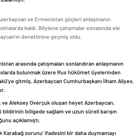
 Azerbaycan ve Ermenistan güçleri anlaşmanın
oktalarda kaldı. Böylece çatışmalar esnasında ele
rbaycan’ın denetimine geçmiş oldu.
nistan arasında çatışmaları sonlandıran anlaşmanın
emaslarda bulunmak üzere Rus hükümet üyelerinden
akü’ye gitmiş, Azerbaycan Cumhurbaşkanı İlham Aliyev,
ur.
k ve Aleksey Overçuk oluşan heyet Azerbaycan,
 bildirinin bölgede sağlam ve uzun süreli barışın
ğunu açıklamıştı.
lık Karabağ sorunu’ ifadesini bir daha duymamayı