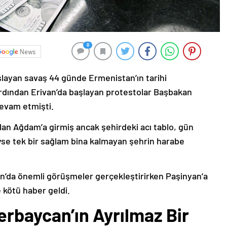
0
News
şlayan savaş 44 günde Ermenistan’ın tarihi
ardından Erivan’da başlayan protestolar Başbakan
devam etmişti.
lan Ağdam’a girmiş ancak şehirdeki acı tablo, gün
deyse tek bir sağlam bina kalmayan şehrin harabe
’da önemli görüşmeler gerçekleştirirken Paşinyan’a
 kötü haber geldi.
erbaycan’ın Ayrılmaz Bir