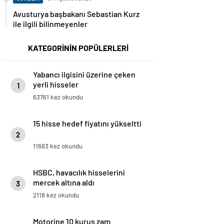
Avusturya başbakanı Sebastian Kurz
ile ilgili bilinmeyenler
KATEGORİNİN POPÜLERLERİ
Yabancı ilgisini üzerine çeken
yerli hisseler
1
63761 kez okundu
15 hisse hedef fiyatını yükseltti
2
11683 kez okundu
HSBC, havacılık hisselerini
mercek altına aldı
3
2118 kez okundu
Motorine 10 kuruş zam