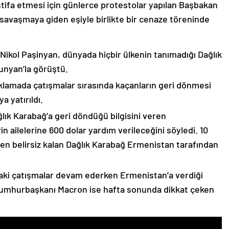
stifa etmesi için günlerce protestolar yapılan Başbakan
avaşmaya giden eşiyle birlikte bir cenaze töreninde
 Nikol Paşinyan, dünyada hiçbir ülkenin tanımadığı Dağlık
unyan’la görüştü.
çıklamada çatışmalar sırasında kaçanların geri dönmesi
 yatırıldı.
lık Karabağ’a geri döndüğü bilgisini veren
n ailelerine 600 dolar yardım verileceğini söyledi. 10
n belirsiz kalan Dağlık Karabağ Ermenistan tarafından
ki çatışmalar devam ederken Ermenistan’a verdiği
Cumhurbaşkanı Macron ise hafta sonunda dikkat çeken