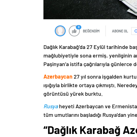
0
BEĞENDİM
ABONE OL
Dağlık Karabağ’da 27 Eylül tarihinde ba
mağlubiyetiyle sona ermiş, yenilginin 
Paşinyan’a istifa çağrılarıyla günlerce 
Azerbaycan
27 yıl sonra işgalden kurtu
ışığıyla birlikte ortaya çıkmıştı. Nere
görüntüsü yürek burktu.
Rusya
heyeti Azerbaycan ve Ermenistan
tüm umutlarını başladığı Rusya’dan yine
“Dağlık Karabağ Az