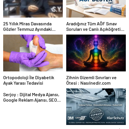
25 Yıllık Miras Davasında
Aradığınız Tüm AÖF Sınav
Gözler Temmuz Ayındaki
Soruları ve Canlı Açıköğretim
Karar Duruşmasına Çevrildi
Forumu Burada
Ortopodoloji İle Diyabetik
Zihnin Gizemli Sınırları ve
Ayak Yarası Tedavisi
Ötesi : Nasılnedir.com
Serjoy : Dijital Medya Ajansı,
Google Reklam Ajansı, SEO
Ajansı ve Web Tasarım Ajansı