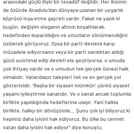
arasındaki güçlü ilişki bir tesadüf değildir. Her ikisinin
de özünde Anadolu’dan dünyaya uzanan bir uygarlık
köprüsü inşa etme gayreti vardır. Fakat ne yazık ki
bugün, değişim sloganın altının boşaltılarak,
hedefinden koparıldığını ve umutların sönümlendiğini
üzülerek görüyoruz. Oysa bir parti-devlete karşı
mücadele ediyorsanız veya bir parti sandıktan aldığı
gücü suistimal edip devleti ele geçiriyorsa, o umuda
çok ihtiyaç vardır ve o umudun tek gerçek öznesi halk
olmalıdır. Vatandaşın talepleri tek ve en gerçek yol
göstericidir. ‘Başka bir siyaset mümkün’ çünkü siyaset
yaşamı iyileştirme sanatıdır. Ve o sanat ancak toplumla
birlikte yapıldığında hedeflerine ulaşır. Yani halkla
birlikte, halkçı bir dönüşümle… Şunu çok iyi biliyoruz ki
hepimiz daha iyisini hak ediyoruz. Bu ülke bu cennet
vatan daha iyisini hak ediyor” diye konuştu.