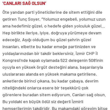
‘CANLARI SAĞ OLSUN’
Öte yandan parti yöneticilerine de sitem ettiğini dile
getiren Tunç Soyer, “Yolumuz engebeli, yolumuz uzun
ama hedefimiz güzel, o hedefe giden yolculuk güzel…
Hep birlikte ileriye, iyiye, doğruya yürümeye devam
edeceğiz. Aşığı olduğum bu güzel şehrin güzel
insanları, elbette bu kadar emeğe partinizden ve
yoldaşlarınızdan bir takdir beklersiniz. İzmir CHP İl
Kongresi’nde kapalı oylamada 522 delegenin 508’inin
oyuyla en yüksek örgüt desteğini alana, başarılarıyla
uluslararası alanda en yüksek makama getirilene,
anketlerde birinci çıkana, bu kadar çabaya, devrim
niteliğindeki onlarca esere bir teşekkürü çok
görenlere buradan sitem ediyorum. Canları sağ olsun.
Bu yoldaki en büyük ödül siz değerli İzmirli
hemşerilerimin takdiridir. Bu makamdaki görevim bitse