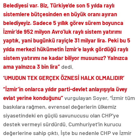
Belediyesi var. Biz, Türkiye’de son 5 yılda raylı
sistemlere bütçesinden en büyük oranı ayıran
belediyeyiz. Sadece 5 yıllık görev sürem boyunca
İzmir’de 952 milyon Avro’luk raylı sistem yatırımı
yaptık, yani bugünkü rayiçle 31 milyar lira. Peki bu 5
yılda merkezi hükümetin İzmir’e layık gördüğü raylı
sistem yatırımı ne kadar biliyor musunuz? Yalnızca
ama yalnızca 3 bin lira”
dedi.
‘UMUDUN TEK GERÇEK ÖZNESİ HALK OLMALIDIR’
“İzmir’in onlarca yıldır parti-devlet anlayışıyla üvey
evlat yerine konduğunu”
vurgulayan Soyer, “İzmir tüm
baskılara rağmen, evrensel değerlerin ülkemiz
siyasetindeki en güçlü savunucusu olan CHP’ye
destek vermeyi sürdürdü. Cumhuriyet’in kurucu
değerlerine sahip çıktı. İşte bu nedenle CHP ve İzmir