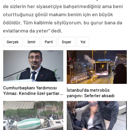
de sizlerin her siyasetçiye bahşetmediğiniz ama beni
oturttuğunuz gönül makamı benim için en büyük
ödüldür. Tüm kalbimle söylüyorum, bu gurur bana da
evlatlarıma da yeter” dedi.
Gerçek
İzmir
Parti
Soyer
Yol
Cumhurbaşkanı Yardımcısı
İstanbul’da metrobüs
Yılmaz: Kendine özel şartları
yangını: Seferler aksadı
olan bir süreç