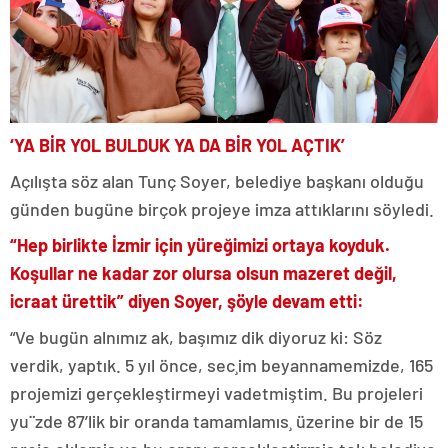
‘YA BİR YOL BULDUK YA DA BİR YOL AÇTIK’
Açılışta söz alan Tunç Soyer, belediye başkanı olduğu
günden bugüne birçok projeye imza attıklarını söyledi.
“Hep birlikte İzmir için yüreğimizi ortaya koyduk.
Koşullar ne kadar zor olursa olsun mazeret değil,
icraat ürettik” diyen Soyer, şöyle devam etti:
“Ve bugün alnımız ak, başımız dik diyoruz ki: Söz
verdik, yaptık. 5 yıl önce, sec¸im beyannamemizde, 165
projemizi gerçekleştirmeyi vadetmiştim. Bu projeleri
yu¨zde 87’lik bir oranda tamamlamıs¸ üzerine bir de 15