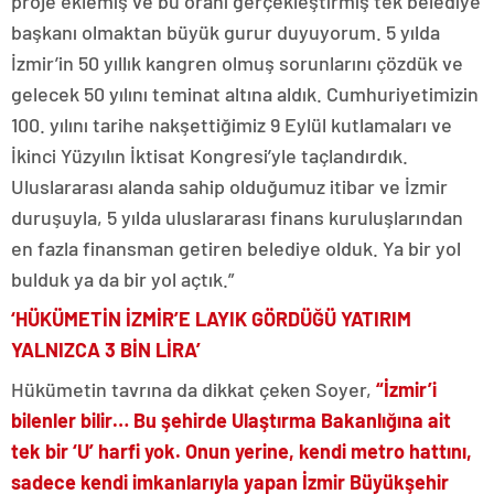
proje eklemiş ve bu oranı gerçekleştirmiş tek belediye
başkanı olmaktan büyük gurur duyuyorum. 5 yılda
İzmir’in 50 yıllık kangren olmuş sorunlarını çözdük ve
gelecek 50 yılını teminat altına aldık. Cumhuriyetimizin
100. yılını tarihe nakşettiğimiz 9 Eylül kutlamaları ve
İkinci Yüzyılın İktisat Kongresi’yle taçlandırdık.
Uluslararası alanda sahip olduğumuz itibar ve İzmir
duruşuyla, 5 yılda uluslararası finans kuruluşlarından
en fazla finansman getiren belediye olduk. Ya bir yol
bulduk ya da bir yol açtık.”
‘HÜKÜMETİN İZMİR’E LAYIK GÖRDÜĞÜ YATIRIM
YALNIZCA 3 BİN LİRA’
Hükümetin tavrına da dikkat çeken Soyer,
“İzmir’i
bilenler bilir… Bu şehirde Ulaştırma Bakanlığına ait
tek bir ‘U’ harfi yok. Onun yerine, kendi metro hattını,
sadece kendi imkanlarıyla yapan İzmir Büyükşehir