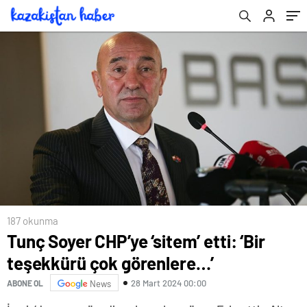
diz dize muhabbet ettiniz?’
187 okunma
Tunç Soyer CHP’ye ‘sitem’ etti: ‘Bir
teşekkürü çok görenlere…’
28 Mart 2024 00:00
ABONE OL
News