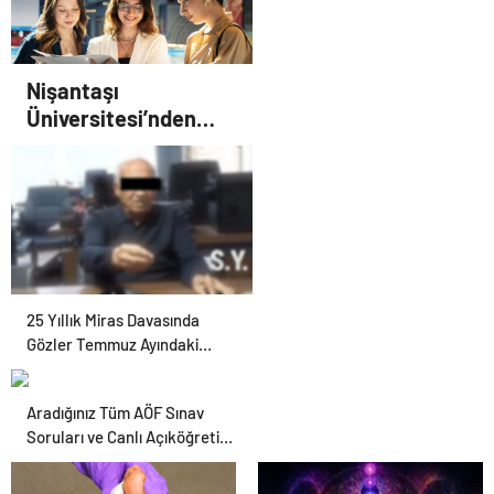
Nişantaşı
Üniversitesi’nden
2026 YKS Adaylarına
Çifte Güvence: Sabit
Ücret ve Kesintisiz
Burs
25 Yıllık Miras Davasında
Gözler Temmuz Ayındaki
Karar Duruşmasına Çevrildi
Aradığınız Tüm AÖF Sınav
Soruları ve Canlı Açıköğretim
Forumu Burada