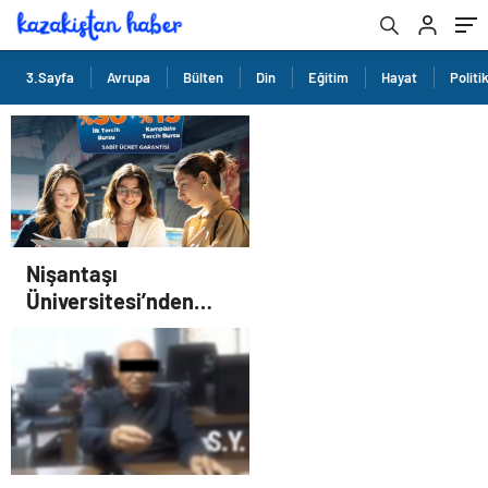
3.Sayfa
Avrupa
Bülten
Din
Eğitim
Hayat
Politi
Nişantaşı
Üniversitesi’nden
2026 YKS Adaylarına
Çifte Güvence: Sabit
Ücret ve Kesintisiz
Burs