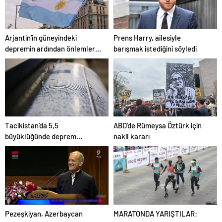
Arjantin’in güneyindeki
Prens Harry, ailesiyle
depremin ardından önlemler
barışmak istediğini söyledi
alındı
Tacikistan’da 5,5
ABD’de Rümeysa Öztürk için
büyüklüğünde deprem
nakil kararı
meydana geldi
Pezeşkiyan, Azerbaycan
MARATONDA YARIŞTILAR: