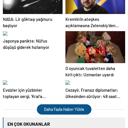
NASA: Lir göktaşı yağmuru
Kremlin’in ateşkes
başlıyor
açıklamasına Zelenskiy’den
jet hızıyla yalanlama!
Japonya panikte: Nüfus
düşüşü giderek hızlanıyor
O oyuncak tuvaletten daha
kirli çıktı: Uzmanlar uyardı
Evsizler için yüzbinler
Cezayir, Fransız diplomatları
toplayan sergi, ‘Kral’a
ülkesinden sürüyor: 48 saat
hakaretten’ sonra kapatıldı
verdi
Daha Fazla Haber Yükle
EN ÇOK OKUNANLAR