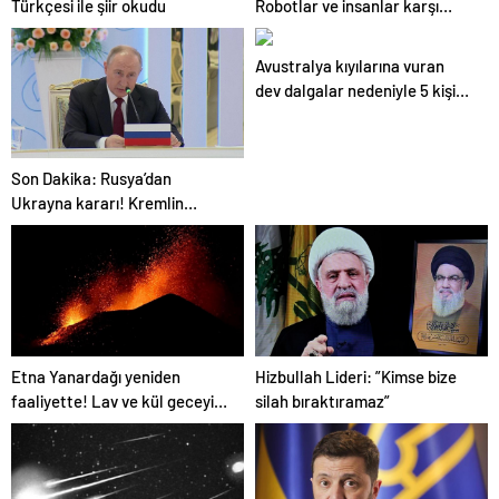
Türkçesi ile şiir okudu
Robotlar ve insanlar karşı
karşıya!
Avustralya kıyılarına vuran
dev dalgalar nedeniyle 5 kişi
öldü
Son Dakika: Rusya’dan
Ukrayna kararı! Kremlin
duyurdu…
Etna Yanardağı yeniden
Hizbullah Lideri: ”Kimse bize
faaliyette! Lav ve kül geceyi
silah bıraktıramaz”
aydınlattı…