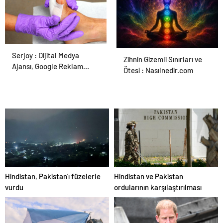
Serjoy : Dijital Medya
Ortopodoloji İle Diyabetik
Zihnin Gizemli Sınırları ve
Ajansı, Google Reklam
Ayak Yarası Tedavisi
Ötesi : Nasılnedir.com
Ajansı, SEO Ajansı ve Web
Tasarım Ajansı
Hindistan, Pakistan’ı füzelerle
Hindistan ve Pakistan
vurdu
ordularının karşılaştırılması