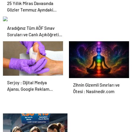
25 Yıllık Miras Davasında
Gözler Temmuz Ayındaki
Karar Duruşmasına Çevrildi
Aradığınız Tüm AÖF Sınav
Soruları ve Canlı Açıköğretim
Forumu Burada
Serjoy : Dijital Medya
Ortopodoloji İle Diyabetik
Zihnin Gizemli Sınırları ve
Ajansı, Google Reklam
Ayak Yarası Tedavisi
Ötesi : Nasılnedir.com
Ajansı, SEO Ajansı ve Web
Tasarım Ajansı