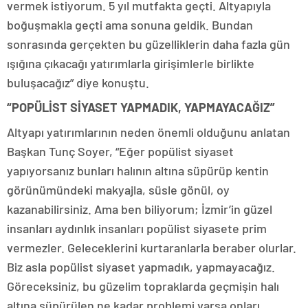
vermek istiyorum. 5 yıl mutfakta geçti. Altyapıyla
boğuşmakla geçti ama sonuna geldik. Bundan
sonrasında gerçekten bu güzelliklerin daha fazla gün
ışığına çıkacağı yatırımlarla girişimlerle birlikte
buluşacağız” diye konuştu.
“POPÜLİST SİYASET YAPMADIK, YAPMAYACAĞIZ”
Altyapı yatırımlarının neden önemli olduğunu anlatan
Başkan Tunç Soyer, “Eğer popülist siyaset
yapıyorsanız bunları halının altına süpürüp kentin
görünümündeki makyajla, süsle gönül, oy
kazanabilirsiniz. Ama ben biliyorum; İzmir’in güzel
insanları aydınlık insanları popülist siyasete prim
vermezler. Geleceklerini kurtaranlarla beraber olurlar.
Biz asla popülist siyaset yapmadık, yapmayacağız.
Göreceksiniz, bu güzelim topraklarda geçmişin halı
altına süpürülen ne kadar problemi varsa onları