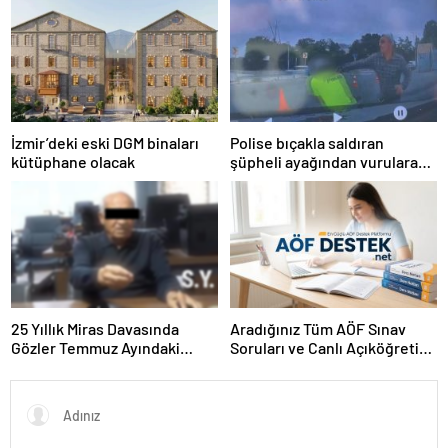
kapılarını aralıyoruz”
İzmir’deki eski DGM binaları
Polise bıçakla saldıran
kütüphane olacak
şüpheli ayağından vurularak
yakalandı
25 Yıllık Miras Davasında
Aradığınız Tüm AÖF Sınav
Gözler Temmuz Ayındaki
Soruları ve Canlı Açıköğretim
Karar Duruşmasına Çevrildi
Forumu Burada