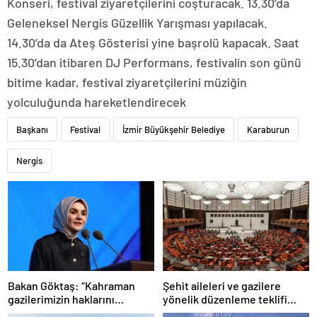
Konseri, festival ziyaretçilerini coşturacak. 13.30’da
Geleneksel Nergis Güzellik Yarışması yapılacak.
14.30’da da Ateş Gösterisi yine başrolü kapacak. Saat
15.30’dan itibaren DJ Performans, festivalin son günü
bitime kadar, festival ziyaretçilerini müziğin
yolculuğunda hareketlendirecek
Başkanı
Festival
İzmir Büyükşehir Belediye
Karaburun
Nergis
Bakan Göktaş: “Kahraman
Şehit aileleri ve gazilere
gazilerimizin haklarını
yönelik düzenleme teklifi
güçlendiren yeni bir dönemin
Meclis’te kabul edildi