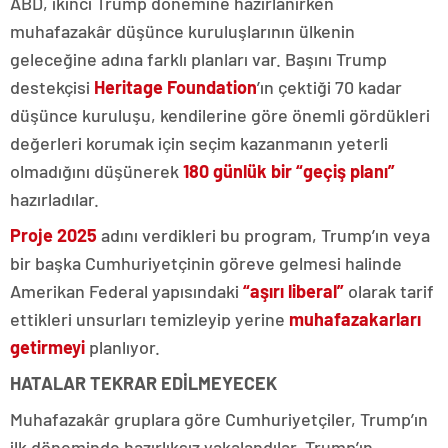
ABD, ikinci Trump dönemine hazırlanırken
muhafazakâr düşünce kuruluşlarının ülkenin
geleceğine adına farklı planları var. Başını Trump
destekçisi
Heritage Foundation
’ın çektiği 70 kadar
düşünce kuruluşu, kendilerine göre önemli gördükleri
değerleri korumak için seçim kazanmanın yeterli
olmadığını düşünerek
180 günlük bir “geçiş planı”
hazırladılar.
Proje 2025
adını verdikleri bu program, Trump’ın veya
bir başka Cumhuriyetçinin göreve gelmesi halinde
Amerikan Federal yapısındaki
“aşırı liberal”
olarak tarif
ettikleri unsurları temizleyip yerine
muhafazakarları
getirmeyi
planlıyor.
HATALAR TEKRAR EDİLMEYECEK
Muhafazakâr gruplara göre Cumhuriyetçiler, Trump’ın
ilk döneminde hazırlıksız yakalandılar. Trump’ın