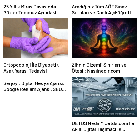
25 Yıllık Miras Davasında
Aradığınız Tüm AÖF Sınav
Gözler Temmuz Ayındaki
Soruları ve Canlı Açıköğretim
Karar Duruşmasına Çevrildi
Forumu Burada
Ortopodoloji İle Diyabetik
Zihnin Gizemli Sınırları ve
Ayak Yarası Tedavisi
Ötesi : Nasılnedir.com
Serjoy : Dijital Medya Ajansı,
Google Reklam Ajansı, SEO
Ajansı ve Web Tasarım Ajansı
UETDS Nedir ? Uetds.com İle
Akıllı Dijital Taşımacılık
Yazılımı