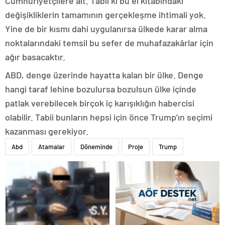
Cumhuriyetçilere ait. Tabii ki bu el kitabındaki
değişikliklerin tamamının gerçekleşme ihtimali yok.
Yine de bir kısmı dahi uygulanırsa ülkede karar alma
noktalarındaki temsil bu sefer de muhafazakârlar için
ağır basacaktır.
ABD, denge üzerinde hayatta kalan bir ülke. Denge
hangi taraf lehine bozulursa bozulsun ülke içinde
patlak verebilecek birçok iç karışıklığın habercisi
olabilir. Tabii bunların hepsi için önce Trump’ın seçimi
kazanması gerekiyor.
Abd
Atamalar
Döneminde
Proje
Trump