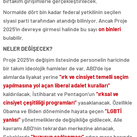
birtakım girişimlerle gerçekleştirilecek.
Normalde dört bin kadar federal yetkilinin seçilen
siyasi parti tarafından atandığı biliniyor. Ancak Proje
2025’in devreye girmesi halinde bu sayı
on binleri
bulabilir.
NELER DEĞİŞECEK?
Proje 2025’in değişim listesinde personelin haricinde
bir takım ideolojik hamleler de var. ABD’de işe
alımlarda liyakat yerine
“ırk ve cinsiyet temelli seçim
yapılmasına yol açan liberal adalet kuralları”
kaldırılacak. İstihbarat ve Pentagon’un
“ırksal ve
cinsiyet çeşitliliği programları”
yasaklanacak. Özellikle
Obama ve Biden döneminde hayata geçen
“LGBTİ
yanlısı”
yönetmeliklerde değişikliğe gidilecek. Aile
kavramı ABD’nin tekrardan merkezine alınacak.
Sokaklarda
“huzurun sağlanması”
adına masa başında