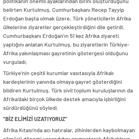
politikanın önemli ayaklarından birini oluşturduğunu
belirten Kurtulmuş, Cumhurbaşkanı Recep Tayyip
Erdoğan başta olmak üzere, Türk yöneticilerin Afrika
ülkelerine ziyaretler gerçekleştirdiğini dile getirdi.
Cumhurbaşkanı Erdoğan’ın 51 kez Afrika ziyareti
yaptığını anlatan Kurtulmuş, bu ziyaretlerin Türkiye-
Afrika yakınlaşması gayretinin göstergesi olduğunu
vurguladı.
Türkiye’nin çeşitli kurumlar vasıtasıyla Afrikalı
kardeşlerinin yanında olmaya gayret gösterdiğini
bildiren Kurtulmuş, Türk sivil toplum kuruluşlarının da
Afrika’daki birçok ülkede destek amacıyla işbirliğini
sürdürdüğünü söyledi.
“BİZ ELİMİZİ UZATIYORUZ”
Afrika Kıtası’nda acı hatıralar, zihinlerden kaybolmayan
sömürü dönemi yaşandığını anımsatarak Afrikalıların