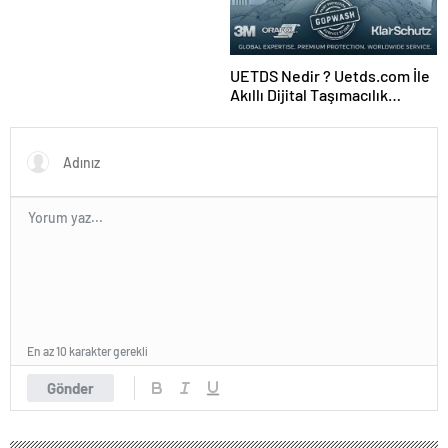
UETDS Nedir ? Uetds.com İle
Akıllı Dijital Taşımacılık
Yazılımı
En az 10 karakter gerekli
Gönder