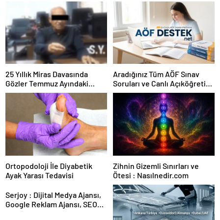
25 Yıllık Miras Davasında
Aradığınız Tüm AÖF Sınav
Gözler Temmuz Ayındaki
Soruları ve Canlı Açıköğretim
Karar Duruşmasına Çevrildi
Forumu Burada
Ortopodoloji İle Diyabetik
Zihnin Gizemli Sınırları ve
Ayak Yarası Tedavisi
Ötesi : Nasılnedir.com
Serjoy : Dijital Medya Ajansı,
Google Reklam Ajansı, SEO
Ajansı ve Web Tasarım Ajansı