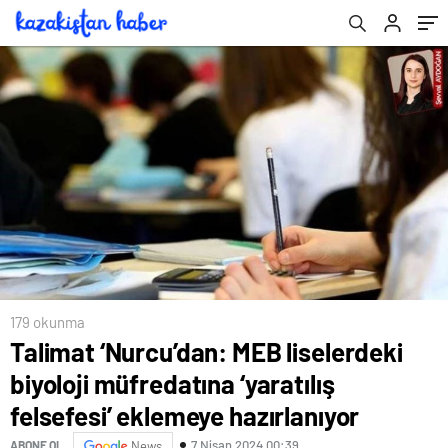
hazırlanıyor
aynasıdır!
179 okunma
Talimat ‘Nurcu’dan: MEB liselerdeki
biyoloji müfredatına ‘yaratılış
felsefesi’ eklemeye hazırlanıyor
7 Nisan 2024 00:39
ABONE OL
News