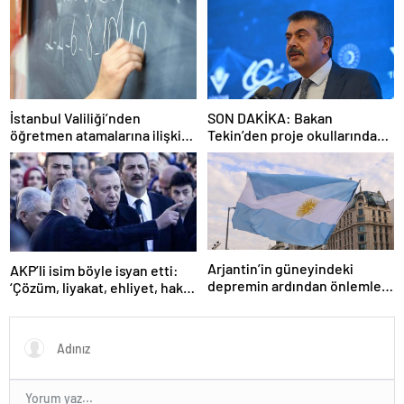
İstanbul Valiliği’nden
SON DAKİKA: Bakan
öğretmen atamalarına ilişkin
Tekin’den proje okullarındaki
açıklama
atamalara ilişkin açıklama
Arjantin’in güneyindeki
AKP’li isim böyle isyan etti:
depremin ardından önlemler
‘Çözüm, liyakat, ehliyet, hak,
alındı
adalet’