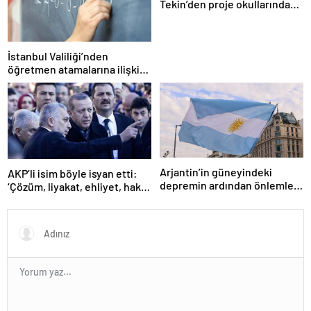
Tekin’den proje okullarındaki
atamalara ilişkin açıklama
İstanbul Valiliği’nden
öğretmen atamalarına ilişkin
açıklama
Arjantin’in güneyindeki
AKP’li isim böyle isyan etti:
depremin ardından önlemler
‘Çözüm, liyakat, ehliyet, hak,
alındı
adalet’