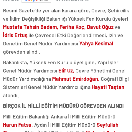
Resmi Gazete’de yer alan karara göre, Çevre, Şehircilik
ve İklim Değişikliği Bakanlığı Yüksek Fen Kurulu üyeleri
Mustafa Tahsin Badem,
Feriha Koç, Davut Oğuz
ve
İdris Ertuş
ile Çevresel Etki Değerlendirmesi, İzin ve
Denetim Genel Müdür Yardımcısı
Yahya Kesimal
görevden alındı.
Bakanlıkta, Yüksek Fen Kurulu üyeliğine, Yapı İşleri
Genel Müdür Yardımcısı
Elif Uz,
Çevre Yönetimi Genel
Müdür Yardımcılığına
Mahmut Emirdoğan,
Coğrafi Bilgi
Sistemleri Genel Müdür Yardımcılığına
Hayati Taştan
atandı.
BİRÇOK İL MİLLİ EĞİTİM MÜDÜRÜ GÖREVDEN ALINDI
Milli Eğitim Bakanlığı Ankara İl Milli Eğitim Müdürü
Harun Fatsa,
Aydın İl Milli Eğitim Müdürü
Seyfullah