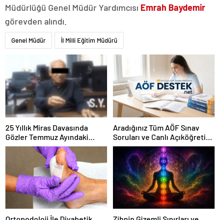
Müdürlüğü Genel Müdür Yardımcısı
Emrah Baydemir
görevden alındı.
Genel Müdür
İl Milli Eğitim Müdürü
25 Yıllık Miras Davasında
Aradığınız Tüm AÖF Sınav
Gözler Temmuz Ayındaki
Soruları ve Canlı Açıköğretim
Karar Duruşmasına Çevrildi
Forumu Burada
Ortopodoloji İle Diyabetik
Zihnin Gizemli Sınırları ve