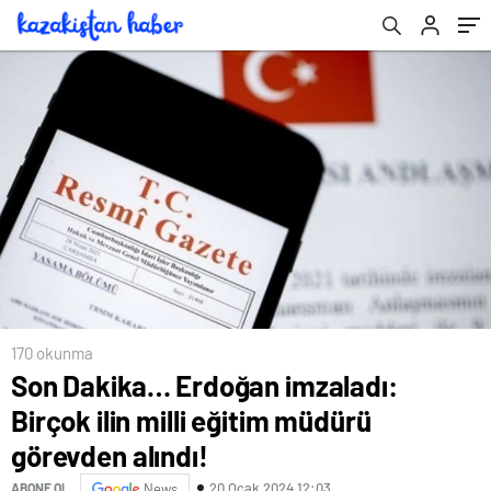
170 okunma
Son Dakika… Erdoğan imzaladı:
Birçok ilin milli eğitim müdürü
görevden alındı!
20 Ocak 2024 12:03
ABONE OL
News