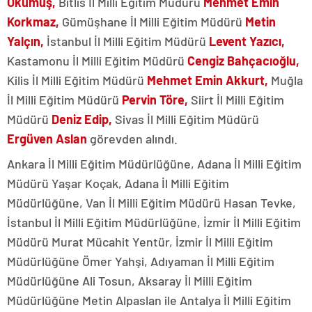
Okumuş,
Bitlis İl Milli Eğitim Müdürü
Mehmet Emin
Korkmaz,
Gümüşhane İl Milli Eğitim Müdürü
Metin
Yalçın,
İstanbul İl Milli Eğitim Müdürü
Levent Yazıcı,
Kastamonu İl Milli Eğitim Müdürü
Cengiz Bahçacıoğlu,
Kilis İl Milli Eğitim Müdürü
Mehmet Emin Akkurt,
Muğla
İl Milli Eğitim Müdürü
Pervin Töre,
Siirt İl Milli Eğitim
Müdürü
Deniz Edip,
Sivas İl Milli Eğitim Müdürü
Ergüven Aslan
görevden alındı.
Ankara İl Milli Eğitim Müdürlüğüne, Adana İl Milli Eğitim
Müdürü Yaşar Koçak, Adana İl Milli Eğitim
Müdürlüğüne, Van İl Milli Eğitim Müdürü Hasan Tevke,
İstanbul İl Milli Eğitim Müdürlüğüne, İzmir İl Milli Eğitim
Müdürü Murat Mücahit Yentür, İzmir İl Milli Eğitim
Müdürlüğüne Ömer Yahşi, Adıyaman İl Milli Eğitim
Müdürlüğüne Ali Tosun, Aksaray İl Milli Eğitim
Müdürlüğüne Metin Alpaslan ile Antalya İl Milli Eğitim