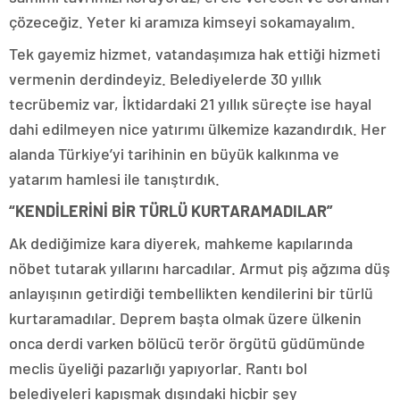
çözeceğiz. Yeter ki aramıza kimseyi sokamayalım.
Tek gayemiz hizmet, vatandaşımıza hak ettiği hizmeti
vermenin derdindeyiz. Belediyelerde 30 yıllık
tecrübemiz var, İktidardaki 21 yıllık süreçte ise hayal
dahi edilmeyen nice yatırımı ülkemize kazandırdık. Her
alanda Türkiye’yi tarihinin en büyük kalkınma ve
yatarım hamlesi ile tanıştırdık.
“KENDİLERİNİ BİR TÜRLÜ KURTARAMADILAR”
Ak dediğimize kara diyerek, mahkeme kapılarında
nöbet tutarak yıllarını harcadılar. Armut piş ağzıma düş
anlayışının getirdiği tembellikten kendilerini bir türlü
kurtaramadılar. Deprem başta olmak üzere ülkenin
onca derdi varken bölücü terör örgütü güdümünde
meclis üyeliği pazarlığı yapıyorlar. Rantı bol
belediyeleri kapışmak dışındaki hiçbir şey