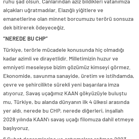
ruhu şad olsun. Canlarından aziz bildikleri vatanımıza
alçakları uğratmadılar. Elazığlı yiğitlere ve
emanetlerine olan minnet borcumuzu terörü sonsuza
dek bitirerek ödeyeceğiz.
“NEREDE BU CHP”
Türkiye, terörle mücadele konusunda hiç olmadığı
kadar azimli ve dirayetlidir. Milletimizin huzur ve
emniyeti meseleyse bizim gözümüz kimseyi görmez.
Ekonomide, savunma sanayide, üretim ve istihdamda,
çevre ve şehircilikte sürekli yeni başarılara imza
atıyoruz. Savaş uçağımız KAAN gökyüzüyle buluştu
mu, Türkiye, bu alanda dünyanın ilk 4 ülkesi arasında
yer aldı. nerede bu CHP, nerede diğerleri, inşallah
2028 yılında KAAN’ı savaş uçağı filomuza dahil etmeye
başlıyoruz.