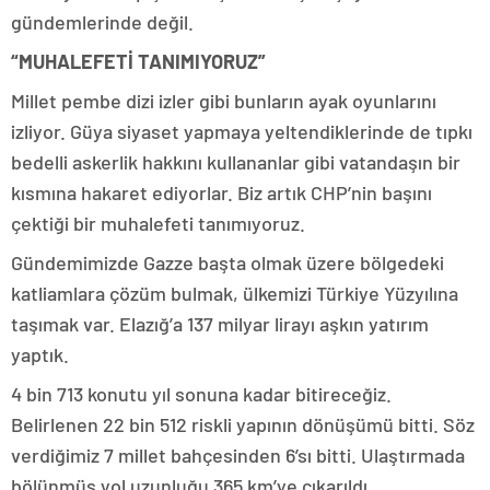
gündemlerinde değil.
“MUHALEFETİ TANIMIYORUZ”
Millet pembe dizi izler gibi bunların ayak oyunlarını
izliyor. Güya siyaset yapmaya yeltendiklerinde de tıpkı
bedelli askerlik hakkını kullananlar gibi vatandaşın bir
kısmına hakaret ediyorlar. Biz artık CHP’nin başını
çektiği bir muhalefeti tanımıyoruz.
Gündemimizde Gazze başta olmak üzere bölgedeki
katliamlara çözüm bulmak, ülkemizi Türkiye Yüzyılına
taşımak var. Elazığ’a 137 milyar lirayı aşkın yatırım
yaptık.
4 bin 713 konutu yıl sonuna kadar bitireceğiz.
Belirlenen 22 bin 512 riskli yapının dönüşümü bitti. Söz
verdiğimiz 7 millet bahçesinden 6’sı bitti. Ulaştırmada
bölünmüş yol uzunluğu 365 km’ye çıkarıldı.