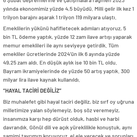
6 Şubat depremlerine ve çatışmalara rağmen 2023
yılında ekonomimiz yüzde 4,5 büyüdü. Milli gelir ilk kez 1
trilyon barajını aşarak 1 trilyon 119 milyara ulaştı.
Emeklilerin yükünü hafifletecek adımları atıyoruz, 5
bin TL ödeme yaptık, yüzde 12 zam ilave artışı yaparak
memur emeklileri ile aynı seviyeye getirdik. Tüm
emekliler ücretlerinde 2024’ün ilk 6 ayında yüzde
49,25 zam aldı. En düşük aylık ise 10 bin TL oldu.
Bayram ikramiyelerinde de yüzde 50 artış yaptık. 300
milyar lira ilave kaynak kullanıldı.
“HAYAL TACİRİ DEĞİLİZ”
Biz muhalefet gibi hayal taciri değiliz, biz sırf oy uğruna
milletimize yalan söylemeyiz, boş söz veremeyiz,
insanımıza karşı hep dürüst olduk, hasbi ve harbi
davrandık. Gönül dili ve açık yüreklilikle konuştuk, aynı
samimi tavrımızı koruyoruz, el ele verecek ve sorunları