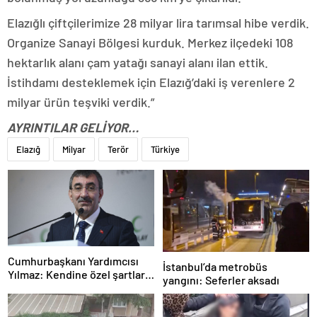
Elazığlı çiftçilerimize 28 milyar lira tarımsal hibe verdik.
Organize Sanayi Bölgesi kurduk. Merkez ilçedeki 108
hektarlık alanı çam yatağı sanayi alanı ilan ettik.
İstihdamı desteklemek için Elazığ’daki iş verenlere 2
milyar ürün teşviki verdik.”
AYRINTILAR GELİYOR…
Elazığ
Milyar
Terör
Türkiye
Cumhurbaşkanı Yardımcısı
İstanbul’da metrobüs
Yılmaz: Kendine özel şartları
yangını: Seferler aksadı
olan bir süreç