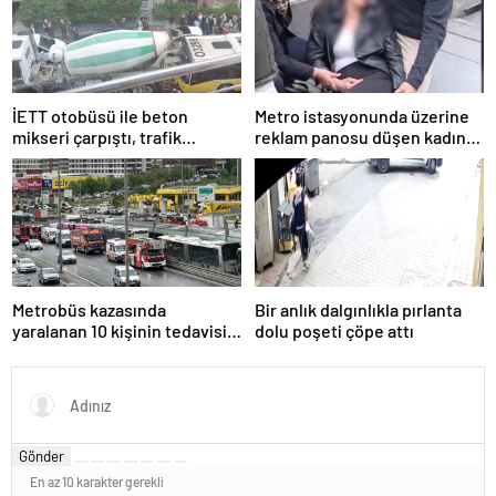
İETT otobüsü ile beton
Metro istasyonunda üzerine
mikseri çarpıştı, trafik
reklam panosu düşen kadın
yoğunluğu oluştu
yaralandı
Metrobüs kazasında
Bir anlık dalgınlıkla pırlanta
yaralanan 10 kişinin tedavisi
dolu poşeti çöpe attı
sürüyor
Gönder
En az 10 karakter gerekli