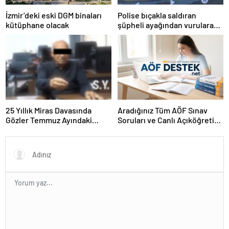
İzmir’deki eski DGM binaları
Polise bıçakla saldıran
kütüphane olacak
şüpheli ayağından vurularak
yakalandı
25 Yıllık Miras Davasında
Aradığınız Tüm AÖF Sınav
Gözler Temmuz Ayındaki
Soruları ve Canlı Açıköğretim
Karar Duruşmasına Çevrildi
Forumu Burada