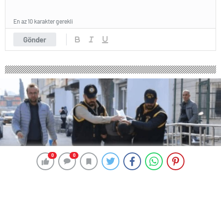
En az 10 karakter gerekli
Gönder
0
0
0
0
149 okunma