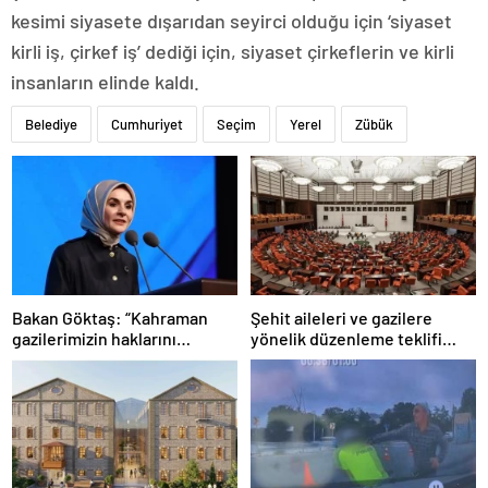
kesimi siyasete dışarıdan seyirci olduğu için ‘siyaset
kirli iş, çirkef iş’ dediği için, siyaset çirkeflerin ve kirli
insanların elinde kaldı.
Belediye
Cumhuriyet
Seçim
Yerel
Zübük
Bakan Göktaş: “Kahraman
Şehit aileleri ve gazilere
gazilerimizin haklarını
yönelik düzenleme teklifi
güçlendiren yeni bir dönemin
Meclis’te kabul edildi
kapılarını aralıyoruz”