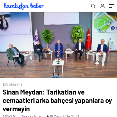
süpürgesiyle bastırmış
155 okunma
Sinan Meydan: Tarikatları ve
cemaatleri arka bahçesi yapanlara oy
vermeyin
16 Mayıs 2024 00:54
ABONE OL
News