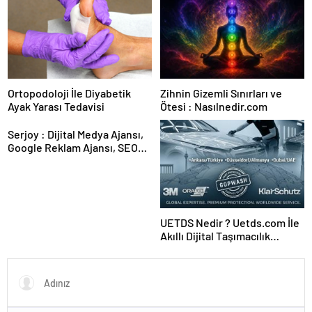
Ortopodoloji İle Diyabetik
Zihnin Gizemli Sınırları ve
Ayak Yarası Tedavisi
Ötesi : Nasılnedir.com
Serjoy : Dijital Medya Ajansı,
Google Reklam Ajansı, SEO
Ajansı ve Web Tasarım Ajansı
UETDS Nedir ? Uetds.com İle
Akıllı Dijital Taşımacılık
Yazılımı