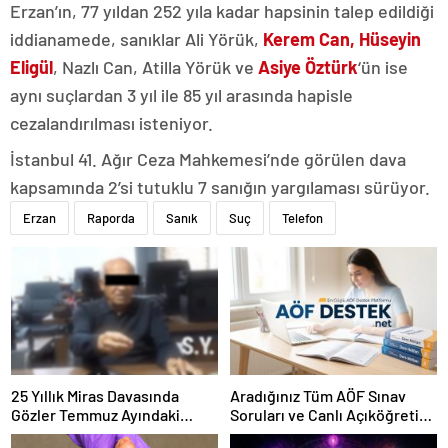
Erzan’ın, 77 yıldan 252 yıla kadar hapsinin talep edildiği
iddianamede, sanıklar Ali Yörük,
Kerem Can, Hüseyin
Eligül
, Nazlı Can, Atilla Yörük ve
Asiye Öztürk
‘ün ise
aynı suçlardan 3 yıl ile 85 yıl arasında hapisle
cezalandırılması isteniyor.
İstanbul 41. Ağır Ceza Mahkemesi’nde görülen dava
kapsamında 2’si tutuklu 7 sanığın yargılaması sürüyor.
Erzan
Raporda
Sanık
Suç
Telefon
25 Yıllık Miras Davasında
Aradığınız Tüm AÖF Sınav
Gözler Temmuz Ayındaki
Soruları ve Canlı Açıköğretim
Karar Duruşmasına Çevrildi
Forumu Burada