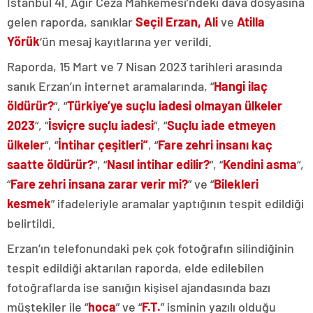
İstanbul 41. Ağır Ceza Mahkemesi’ndeki dava dosyasına
gelen raporda, sanıklar
Seçil Erzan, Ali
ve
Atilla
Yörük
‘ün mesaj kayıtlarına yer verildi.
Raporda, 15 Mart ve 7 Nisan 2023 tarihleri arasında
sanık Erzan’ın internet aramalarında, “
Hangi ilaç
öldürür?
“, “
Türkiye’ye suçlu iadesi olmayan ülkeler
2023
“, “
İsviçre suçlu iadesi
“, “
Suçlu iade etmeyen
ülkeler
“, “
İntihar çeşitleri”
, “
Fare zehri insanı kaç
saatte öldürür?
“, “
Nasıl intihar edilir?
“, “
Kendini asma
“,
“
Fare zehri insana zarar verir mi?
” ve “
Bilekleri
kesmek
” ifadeleriyle aramalar yaptığının tespit edildiği
belirtildi.
Erzan’ın telefonundaki pek çok fotoğrafın silindiğinin
tespit edildiği aktarılan raporda, elde edilebilen
fotoğraflarda ise sanığın kişisel ajandasında bazı
müştekiler ile “
hoca
” ve “
F.T.
” isminin yazılı olduğu