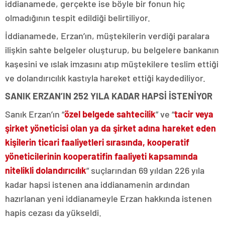
iddianamede, gerçekte ise böyle bir fonun hiç
olmadığının tespit edildiği belirtiliyor.
İddianamede, Erzan’ın, müştekilerin verdiği paralara
ilişkin sahte belgeler oluşturup, bu belgelere bankanın
kaşesini ve ıslak imzasını atıp müştekilere teslim ettiği
ve dolandırıcılık kastıyla hareket ettiği kaydediliyor.
SANIK ERZAN’IN 252 YILA KADAR HAPSİ İSTENİYOR
Sanık Erzan’ın “
özel belgede sahtecilik
” ve “
tacir veya
şirket yöneticisi olan ya da şirket adına hareket eden
kişilerin ticari faaliyetleri sırasında, kooperatif
yöneticilerinin kooperatifin faaliyeti kapsamında
nitelikli dolandırıcılık
” suçlarından 69 yıldan 226 yıla
kadar hapsi istenen ana iddianamenin ardından
hazırlanan yeni iddianameyle Erzan hakkında istenen
hapis cezası da yükseldi.