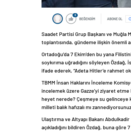
0
BEĞENDİM
ABONE OL
Saadet Partisi Grup Başkanı ve Muğla Mi
toplantısında, gündeme ilişkin önemli 
Ortadoğu’da 7 Ekim’den bu yana Filistinli
soykırıma uğradığını söyleyen Özdağ, İsra
ifade ederek, “Adeta Hitler’e rahmet ok
TBMM İnsan Haklarını İnceleme Komisyon
incelemek üzere Gazze’yi ziyaret etme k
heyet nerede? Çeşmeye su gelinceye ka
milleti balık hafızalı mı zannediyorsunu
Ulaştırma ve Altyapı Bakanı Abdulkadir 
açıkladığını bildiren Özdağ, buna göre 7