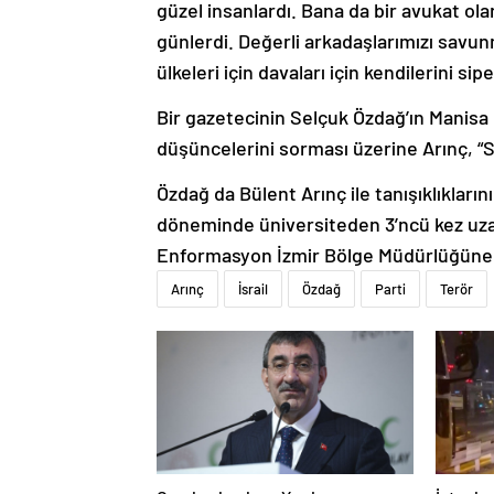
güzel insanlardı. Bana da bir avukat ol
günlerdi. Değerli arkadaşlarımızı savun
ülkeleri için davaları için kendilerini s
Bir gazetecinin Selçuk Özdağ’ın Manisa 
düşüncelerini sorması üzerine Arınç, “S
Özdağ da Bülent Arınç ile tanışıklıkları
döneminde üniversiteden 3’ncü kez uzak
Enformasyon İzmir Bölge Müdürlüğüne at
Arınç
İsrail
Özdağ
Parti
Terör