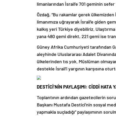
limanlarından İsrail’e 701 geminin sefer y
Özdağ, “Bu rakamlar gerek ülkemizden İs
limanımıza uğrayarak İsrail’e giden gemi s
kalkış yeri Türkiye diyebiliriz. Ulaştır
yana 480 gemi direkt, 221 gemi ise transit
Güney Afrika Cumhuriyeti tarafından Gaz
aleyhinde Uluslararası Adalet Divanınd
ülkelerinden tıs yok. Müslüman olmayan 
destekle İsrail’i yargının karşısına otur
DESTİCİ’NİN PAYLAŞIMI: CİDDİ HATA 
Toplantının ardından gazetecilerin sorul
Başkanı Mustafa Destici’nin sosyal medya
yapmakla suçladığı” paylaşımının sorulm