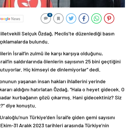
0
News
lletvekili Selçuk Özdağ, Meclis’te düzenlediği basın
açıklamalarda bulundu.
lerin İsrail’in zulmü ile karşı karşıya olduğunu,
il’in saldırılarında ölenlerin sayısının 25 bini geçtiğini
utuyorlar. Hiç kimseyi de dinlemiyorlar” dedi.
unun yaşanan insan hakları ihlallerini yerinde
ararı aldığını hatırlatan Özdağ, “Hala o heyet gidecek. O
dar kurbağanın gözü çıkarmış. Hani gidecektiniz? Siz
z?” diye konuştu.
Uraloğlu’nun Türkiye’den İsrail’e giden gemi sayısını
 Ekim-31 Aralık 2023 tarihleri arasında Türkiye’nin