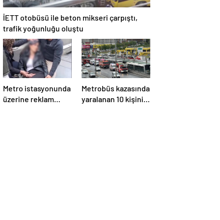
İETT otobüsü ile beton mikseri çarpıştı,
trafik yoğunluğu oluştu
Metro istasyonunda
Metrobüs kazasında
üzerine reklam
yaralanan 10 kişinin
panosu düşen kadın
tedavisi sürüyor
yaralandı