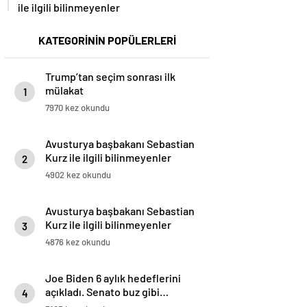
ile ilgili bilinmeyenler
KATEGORİNİN POPÜLERLERİ
Trump’tan seçim sonrası ilk
mülakat
1
7970 kez okundu
Avusturya başbakanı Sebastian
Kurz ile ilgili bilinmeyenler
2
4902 kez okundu
Avusturya başbakanı Sebastian
Kurz ile ilgili bilinmeyenler
3
4876 kez okundu
Joe Biden 6 aylık hedeflerini
açıkladı. Senato buz gibi…
4