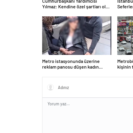
Cumhurbaşkanı Yardımcısı
İstanbu
Yılmaz: Kendine özel şartları olan
Seferle
bir süreç
Metro istasyonunda üzerine
Metrobü
reklam panosu düşen kadın
kişinin
yaralandı