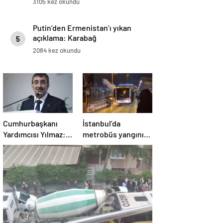
3105 kez okundu
Putin’den Ermenistan’ı yıkan
açıklama: Karabağ
5
Azerbaycan’ın ayrılmaz bir
2084 kez okundu
parçasıdır!
Cumhurbaşkanı
İstanbul’da
Yardımcısı Yılmaz:
metrobüs yangını:
Kendine özel
Seferler aksadı
şartları olan bir
süreç