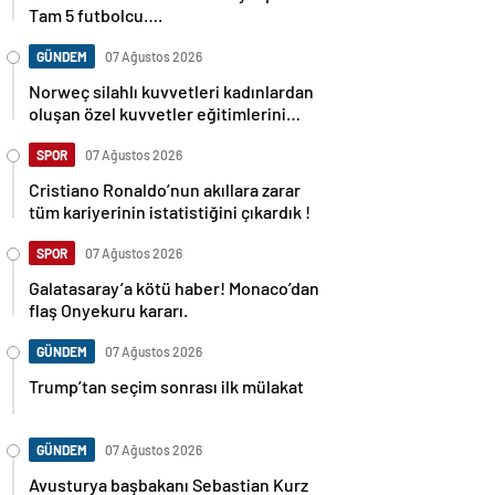
Tam 5 futbolcu….
GÜNDEM
07 Ağustos 2026
Norweç silahlı kuvvetleri kadınlardan
oluşan özel kuvvetler eğitimlerini
başlattı.
SPOR
07 Ağustos 2026
Cristiano Ronaldo’nun akıllara zarar
tüm kariyerinin istatistiğini çıkardık !
SPOR
07 Ağustos 2026
Galatasaray’a kötü haber! Monaco’dan
flaş Onyekuru kararı.
GÜNDEM
07 Ağustos 2026
Trump’tan seçim sonrası ilk mülakat
GÜNDEM
07 Ağustos 2026
Avusturya başbakanı Sebastian Kurz