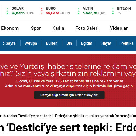
DOLAR
EURO
ALTIN
BITCOIN
47,6856
55,0373
6.532,79
%
0.11%
-0.01%
0,62
Ekonomi
Spor
Kadın
Foto Galeri
Videolar
3.Sayfa
Avrupa
Bülten
Din
Eğitim
Hayat
Politika
ubu’ndan ‘Destici’ye sert tepki: Erdoğan’a şirinlik muskası yazarak Yazıcıoğlu’nu
‘Destici’ye sert tepki: Erdo