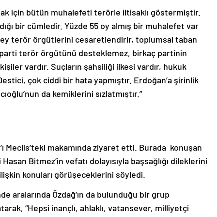
mak için bütün muhalefeti terörle iltisaklı göstermiştir.
dığı bir cümledir. Yüzde 55 oy almış bir muhalefet var
şey terör örgütlerini cesaretlendirir, toplumsal taban
r parti terör örgütünü desteklemez, birkaç partinin
iler vardır. Suçların şahsiliği ilkesi vardır, hukuk
stici, çok ciddi bir hata yapmıştır. Erdoğan’a şirinlik
ıoğlu’nun da kemiklerini sızlatmıştır.”
ı Meclis’teki makamında ziyaret etti. Burada konuşan
i Hasan Bitmez’in vefatı dolayısıyla başsağlığı dileklerini
ilişkin konuları görüşeceklerini söyledi.
de aralarında Özdağ’ın da bulunduğu bir grup
arak, “Hepsi inançlı, ahlaklı, vatansever, milliyetçi