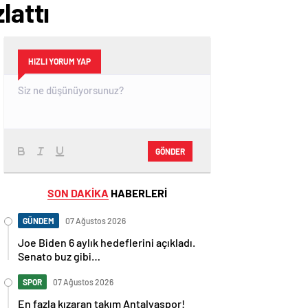
lattı
HIZLI YORUM YAP
GÖNDER
SON DAKİKA
HABERLERİ
GÜNDEM
07 Ağustos 2026
Joe Biden 6 aylık hedeflerini açıkladı.
Senato buz gibi…
SPOR
07 Ağustos 2026
En fazla kızaran takım Antalyaspor!