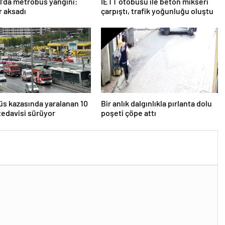
l’da metrobüs yangını:
İETT otobüsü ile beton mikseri
r aksadı
çarpıştı, trafik yoğunluğu oluştu
s kazasında yaralanan 10
Bir anlık dalgınlıkla pırlanta dolu
 tedavisi sürüyor
poşeti çöpe attı