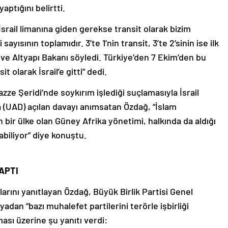
aptığını belirtti.
rail limanına giden gerekse transit olarak bizim
ayısının toplamıdır. 3’te 1’nin transit, 3’te 2’sinin ise ilk
ma ve Altyapı Bakanı söyledi. Türkiye’den 7 Ekim’den bu
 olarak İsrail’e gitti” dedi.
ze Şeridi’nde soykırım işlediği suçlamasıyla İsrail
a (UAD) açılan davayı anımsatan Özdağ, “İslam
bir ülke olan Güney Afrika yönetimi, halkında da aldığı
tabiliyor” diye konuştu.
YAPTI
arını yanıtlayan Özdağ, Büyük Birlik Partisi Genel
dan “bazı muhalefet partilerini terörle işbirliği
ası üzerine şu yanıtı verdi: