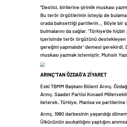
“Destici, birilerine şirinlik muskası yaz
Bu terör örgütlerinin isteyip de bulama
orada bahsettiği partilerin… Böyle bir 
bulmalarını da sağlar. ‘Türkiye’de hiçbi
içerisinde terör örgütünü destekleyen kiş
gereğini yapmalıdır’ demesi gerekirdi. De
muskası yazmak istemiştir. Muhsin Yazıc
ARINÇ’TAN ÖZDAĞ’A ZİYARET
Eski TBMM Başkanı Bülent Arınç, Özdağ’
Arınç, Saadet Partisi Kocaeli Milletvekil
ileterek, Türkiye, Manisa ve partilerine 
Arınç, 1980 darbesinin yaşandığı dönem
Ülkücünün avukatlığını yaptığını anımsat