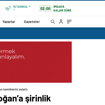
İMSAK'A
İSTANBUL
02:00
KALAN SÜRE
°
Yazarlar
Gazeteler
n kemiklerini sızlattı
ğan’a şirinlik