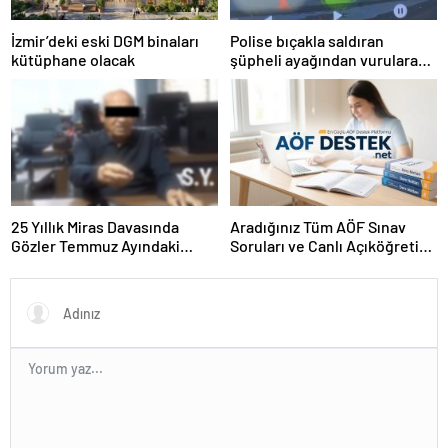
İzmir’deki eski DGM binaları
Polise bıçakla saldıran
kütüphane olacak
şüpheli ayağından vurularak
yakalandı
25 Yıllık Miras Davasında
Aradığınız Tüm AÖF Sınav
Gözler Temmuz Ayındaki
Soruları ve Canlı Açıköğretim
Karar Duruşmasına Çevrildi
Forumu Burada