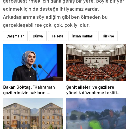
gerçekleştirmek için daha geniş bir yere, böyle bir yer
edinmek için de desteğe ihtiyacımız vardır.
Arkadaşlarıma söylediğim gibi ben ölmeden bu
gerçekleşebilirse çok, çok, çok iyi olur.
Çalışmalar
Dünya
Felsefe
İnsan Hakları
Türkiye
Bakan Göktaş: “Kahraman
Şehit aileleri ve gazilere
gazilerimizin haklarını
yönelik düzenleme teklifi
güçlendiren yeni bir dönemin
Meclis’te kabul edildi
kapılarını aralıyoruz”