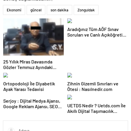
Ekonomi
güncel
son dakika
Zonguldak
Aradığınız Tüm AÖF Sınav
Soruları ve Canlı Açıköğretim
Forumu Burada
25 Yıllık Miras Davasında
Gözler Temmuz Ayındaki
Karar Duruşmasına Çevrildi
Ortopodoloji İle Diyabetik
Zihnin Gizemli Sınırları ve
Ayak Yarası Tedavisi
Ötesi : Nasılnedir.com
Serjoy : Dijital Medya Ajansı,
UETDS Nedir ? Uetds.com İle
Google Reklam Ajansı, SEO
Akıllı Dijital Taşımacılık
Ajansı ve Web Tasarım Ajansı
Yazılımı