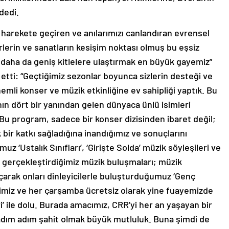
dedi.
zı harekete geçiren ve anılarımızı canlandıran evrensel
türlerin ve sanatların kesişim noktası olmuş bu eşsiz
daha da geniş kitlelere ulaştırmak en büyük gayemiz”
ti: “Geçtiğimiz sezonlar boyunca sizlerin desteği ve
önemli konser ve müzik etkinliğine ev sahipliği yaptık. Bu
anın dört bir yanından gelen dünyaca ünlü isimleri
 Bu program, sadece bir konser dizisinden ibaret değil;
ir katkı sağladığına inandığımız ve sonuçlarını
‘Ustalık Sınıfları’, ‘Girişte Solda’ müzik söyleşileri ve
da gerçekleştirdiğimiz müzik buluşmaları; müzik
arak onları dinleyicilerle buluşturduğumuz ‘Genç
imiz ve her çarşamba ücretsiz olarak yine fuayemizde
i’ ile dolu. Burada amacımız, CRR’yi her an yaşayan bir
adım adım şahit olmak büyük mutluluk. Buna şimdi de