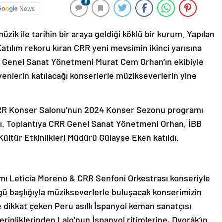
0
News
ik ile tarihin bir araya geldiği köklü bir kurum. Yapılan
atılım rekoru kıran CRR yeni mevsimin ikinci yarısına
 CRR Genel Sanat Yönetmeni Murat Cem Orhan’ın ekibiyle
enlerin katılacağı konserlerle müzikseverlerin yine
 CRR Konser Salonu’nun 2024 Konser Sezonu programı
dı. Toplantıya CRR Genel Sanat Yönetmeni Orhan, İBB
Kültür Etkinlikleri Müdürü Gülayşe Eken katıldı.
ı Leticia Moreno & CRR Senfoni Orkestrası konseriyle
ü başlığıyla müzikseverlerle buluşacak konserimizin
le dikkat çeken Peru asıllı İspanyol keman sanatçısı
inliklerinden Lalo’nun İspanyol ritimlerine, Dvorák’ın