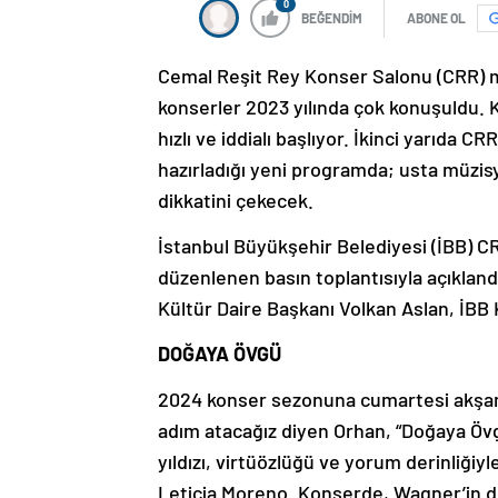
0
BEĞENDİM
ABONE OL
Cemal Reşit Rey Konser Salonu (CRR) müz
konserler 2023 yılında çok konuşuldu. K
hızlı ve iddialı başlıyor. İkinci yarıda
hazırladığı yeni programda; usta müzisy
dikkatini çekecek.
İstanbul Büyükşehir Belediyesi (İBB)
düzenlenen basın toplantısıyla açıklan
Kültür Daire Başkanı Volkan Aslan, İBB 
DOĞAYA ÖVGÜ
2024 konser sezonuna cumartesi akşam
adım atacağız diyen Orhan, “Doğaya Övg
yıldızı, virtüözlüğü ve yorum derinliğiy
Leticia Moreno. Konserde, Wagner’in der