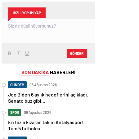
HIZLI YORUM YAP
GÖNDER
SON DAKİKA
HABERLERİ
GÜNDEM
06 Ağustos 2026
Joe Biden 6 aylık hedeflerini açıkladı.
Senato buz gibi…
SPOR
06 Ağustos 2026
En fazla kızaran takım Antalyaspor!
Tam 5 futbolcu….