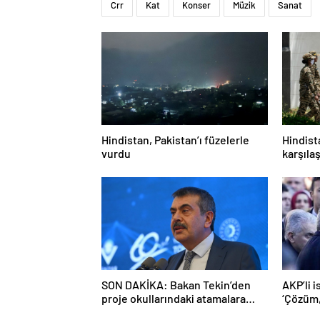
Crr
Kat
Konser
Müzik
Sanat
Hindistan, Pakistan’ı füzelerle
Hindist
vurdu
karşılaş
SON DAKİKA: Bakan Tekin’den
AKP’li i
proje okullarındaki atamalara
‘Çözüm, 
ilişkin açıklama
adalet’