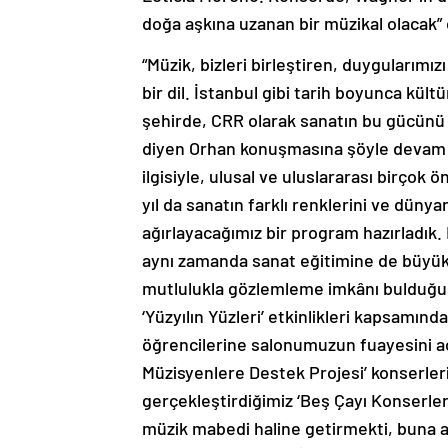
doğa aşkına uzanan bir müzikal olacak” 
“Müzik, bizleri birleştiren, duygularımı
bir dil. İstanbul gibi tarih boyunca kül
şehirde, CRR olarak sanatın bu gücünü 
diyen Orhan konuşmasına şöyle devam et
ilgisiyle, ulusal ve uluslararası birçok 
yıl da sanatın farklı renklerini ve düny
ağırlayacağımız bir program hazırladık.
aynı zamanda sanat eğitimine de büyük b
mutlulukla gözlemleme imkânı bulduğumuz 
‘Yüzyılın Yüzleri’ etkinlikleri kapsamın
öğrencilerine salonumuzun fuayesini aç
Müzisyenlere Destek Projesi’ konserler
gerçekleştirdiğimiz ‘Beş Çayı Konserler
müzik mabedi haline getirmekti, buna 