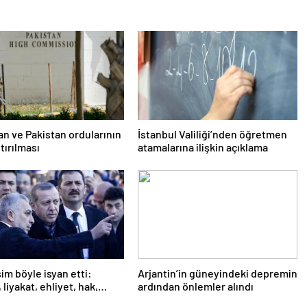
an ve Pakistan ordularının
İstanbul Valiliği’nden öğretmen
tırılması
atamalarına ilişkin açıklama
sim böyle isyan etti:
Arjantin’in güneyindeki depremin
liyakat, ehliyet, hak,
ardından önlemler alındı