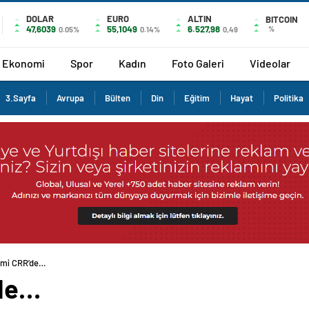
DOLAR
EURO
ALTIN
BITCOIN
47,6039
55,1049
6.527,98
%
0.05%
0.14%
0,49
Ekonomi
Spor
Kadın
Foto Galeri
Videolar
3.Sayfa
Avrupa
Bülten
Din
Eğitim
Hayat
Politika
itmi CRR’de…
’de…