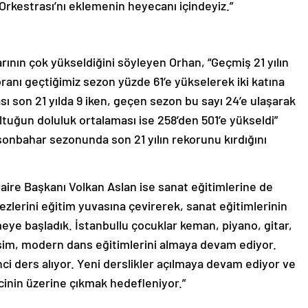
Orkestrası’nı eklemenin heyecanı içindeyiz.”
ının çok yükseldiğini söyleyen Orhan, “Geçmiş 21 yılın
ranı geçtiğimiz sezon yüzde 61’e yükselerek iki katına
ası son 21 yılda 9 iken, geçen sezon bu sayı 24’e ulaşarak
ltuğun doluluk ortalaması ise 258’den 501’e yükseldi”
onbahar sezonunda son 21 yılın rekorunu kırdığını
ire Başkanı Volkan Aslan ise sanat eğitimlerine de
ezlerini eğitim yuvasına çevirerek, sanat eğitimlerinin
tmeye başladık. İstanbullu çocuklar keman, piyano, gitar,
esim, modern dans eğitimlerini almaya devam ediyor.
 ders alıyor. Yeni derslikler açılmaya devam ediyor ve
cinin üzerine çıkmak hedefleniyor.”