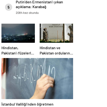
Putin’den Ermenistan’ı yıkan
açıklama: Karabağ
5
Azerbaycan’ın ayrılmaz bir
2084 kez okundu
parçasıdır!
Hindistan,
Hindistan ve
Pakistan’ı füzelerle
Pakistan ordularının
vurdu
karşılaştırılması
İstanbul Valiliği’nden öğretmen