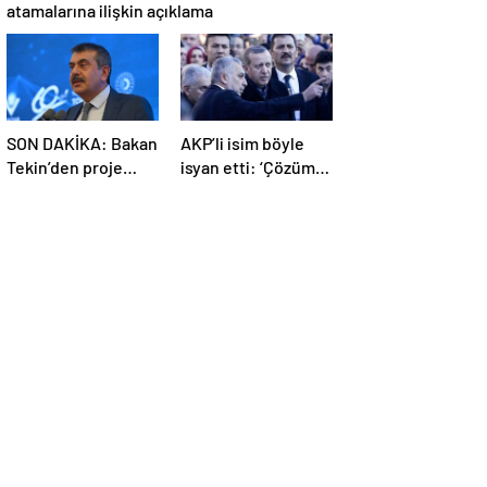
atamalarına ilişkin açıklama
SON DAKİKA: Bakan
AKP’li isim böyle
Tekin’den proje
isyan etti: ‘Çözüm,
okullarındaki
liyakat, ehliyet, hak,
atamalara ilişkin
adalet’
açıklama