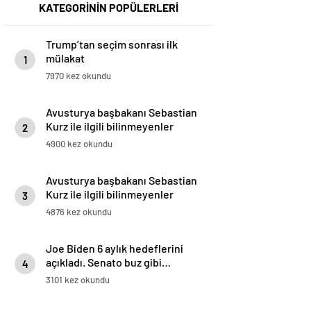
KATEGORİNİN POPÜLERLERİ
Trump’tan seçim sonrası ilk
mülakat
1
7970 kez okundu
Avusturya başbakanı Sebastian
Kurz ile ilgili bilinmeyenler
2
4900 kez okundu
Avusturya başbakanı Sebastian
Kurz ile ilgili bilinmeyenler
3
4876 kez okundu
Joe Biden 6 aylık hedeflerini
açıkladı. Senato buz gibi…
4
3101 kez okundu