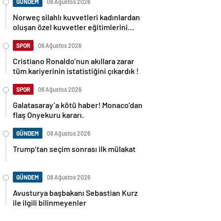
GÜNDEM
06 Ağustos 2026
Norweç silahlı kuvvetleri kadınlardan
oluşan özel kuvvetler eğitimlerini
başlattı.
SPOR
06 Ağustos 2026
Cristiano Ronaldo’nun akıllara zarar
tüm kariyerinin istatistiğini çıkardık !
SPOR
06 Ağustos 2026
Galatasaray’a kötü haber! Monaco’dan
flaş Onyekuru kararı.
GÜNDEM
06 Ağustos 2026
Trump’tan seçim sonrası ilk mülakat
GÜNDEM
06 Ağustos 2026
Avusturya başbakanı Sebastian Kurz
ile ilgili bilinmeyenler