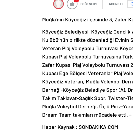
0
BEĞENDİM
ABONE OL
Muğla’nın Köyceğiz ilçesinde 3. Zafer K
Köyceğiz Belediyesi, Köyceğiz Gençlik
Kulübü’nün birlikte düzenlediği Evinin S
Veteran Plaj Voleybolu Turnuvası Köyceğ
Kupası Plaj Voleybolu Turnuvasına Türki
Zafer Kupası Plaj Voleybolu Turnuvası
Kupası Ege Bölgesi Veteranlar Plaj Vol
Köyceğiz Veteran, Muğla Voleybol Derne
Derneği-Köyceğiz Belediye Spor (A), D
Takım Taklavat-Sağlık Spor, Twister-T
Muğla Voleybol Derneği, Üçlü Piriz-Ya
Dream Team takımları mücadele etti. 
Haber Kaynak : SONDAKIKA.COM