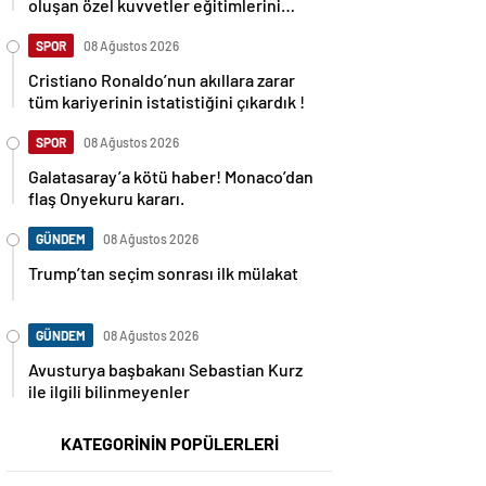
oluşan özel kuvvetler eğitimlerini
başlattı.
SPOR
08 Ağustos 2026
Cristiano Ronaldo’nun akıllara zarar
tüm kariyerinin istatistiğini çıkardık !
SPOR
08 Ağustos 2026
Galatasaray’a kötü haber! Monaco’dan
flaş Onyekuru kararı.
GÜNDEM
08 Ağustos 2026
Trump’tan seçim sonrası ilk mülakat
GÜNDEM
08 Ağustos 2026
Avusturya başbakanı Sebastian Kurz
ile ilgili bilinmeyenler
KATEGORİNİN POPÜLERLERİ