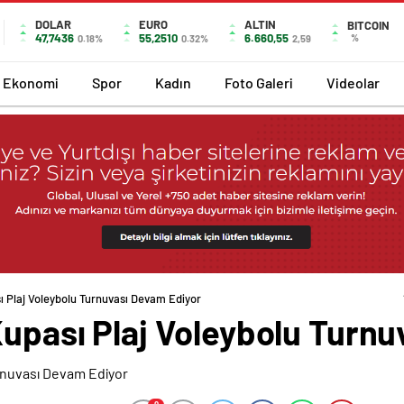
DOLAR
EURO
ALTIN
BITCOIN
47,7436
55,2510
6.660,55
%
0.18%
0.32%
2,59
Ekonomi
Spor
Kadın
Foto Galeri
Videolar
ı Plaj Voleybolu Turnuvası Devam Ediyor
Kupası Plaj Voleybolu Turn