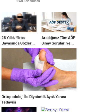
2479 kez okundu
25 Yıllık Miras
Aradığınız Tüm AÖF
Davasında Gözler
Sınav Soruları ve
Temmuz Ayındaki
Canlı Açıköğretim
Karar Duruşmasına
Forumu Burada
Çevrildi
Ortopodoloji İle Diyabetik Ayak Yarası
Tedavisi