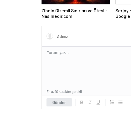
Zihnin Gizemli Sınırları ve Ötesi :
Serjoy : Dijital Medya Ajansı,
Nasılnedir.com
Google 
ve Web 
En az 10 karakter gerekli
Gönder