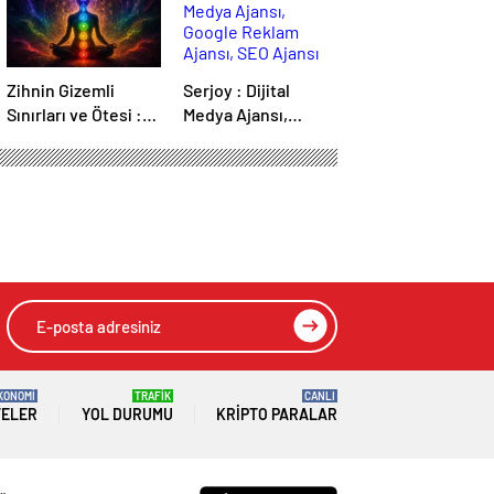
Zihnin Gizemli
Serjoy : Dijital
Sınırları ve Ötesi :
Medya Ajansı,
Nasılnedir.com
Google Reklam
Ajansı, SEO Ajansı
ve Web Tasarım
Ajansı
KONOMİ
TRAFİK
CANLI
TELER
YOL DURUMU
KRIPTO PARALAR