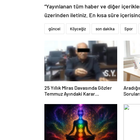
“Yayınlanan tüm haber ve diğer içerikler i
üzerinden iletiniz. En kısa süre içerisin
güncel
Köyceğiz
son dakika
Spor
25 Yıllık Miras Davasında Gözler
Aradığı
Temmuz Ayındaki Karar
Sorular
Duruşmasına Çevrildi
Forumu