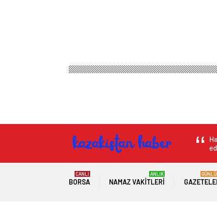
Ha
ed
CANLI
ANLIK
GÜNLÜ
BORSA
NAMAZ VAKITLERI
GAZETELE