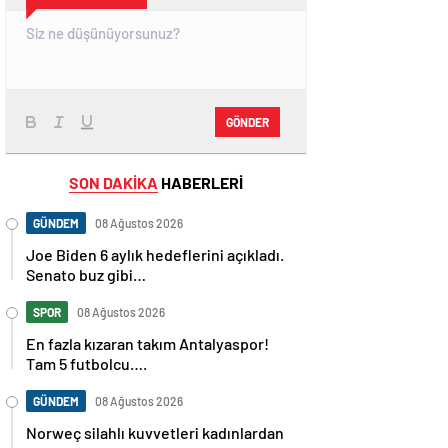
GÖNDER
SON DAKİKA
HABERLERİ
GÜNDEM
08 Ağustos 2026
Joe Biden 6 aylık hedeflerini açıkladı.
Senato buz gibi…
SPOR
08 Ağustos 2026
En fazla kızaran takım Antalyaspor!
Tam 5 futbolcu….
GÜNDEM
08 Ağustos 2026
Norweç silahlı kuvvetleri kadınlardan