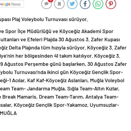
0
News
upası Plaj Voleybolu Turnuvası sürüyor.
 ve Spor İlçe Müdürlüğü ve Köyceğiz Akademi Spor
ultanları ve Efeleri Plajda 30 Ağustos 3. Zafer Kupası
iz Delta Plajında tüm hızıyla sürüyor. Köyceğiz 3. Zafer
ye’nin her bölgesinden 41 takım katılıyor. Köyceğiz 3.
 29 Ağustos Perşembe günü başlarken, 30 Ağustos Zafer
eybolu Turnuvası’nda ikinci gün Köyceğiz Gençlik Spor-
ği-1 Acılar, Kaf Kaf-Köyceğiz Aslanları, Muğla Voleybol
ream Team- Jandarma Muğla, Sığla Team-Altın Kızlar,
ie Break Mamaris, Dream Team-Tarım, Antalya Team-
rasalar, Köyceğiz Gençlik Spor-Yakamoz, Uyumsuzlar-
– MUĞLA