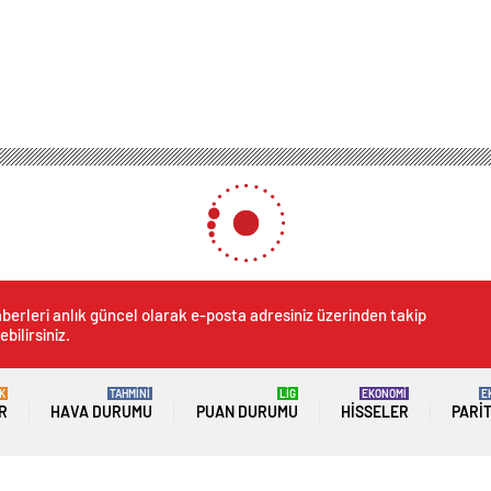
berleri anlık güncel olarak e-posta adresiniz üzerinden takip
ebilirsiniz.
K
TAHMİNİ
LİG
EKONOMİ
E
R
HAVA DURUMU
PUAN DURUMU
HISSELER
PARI