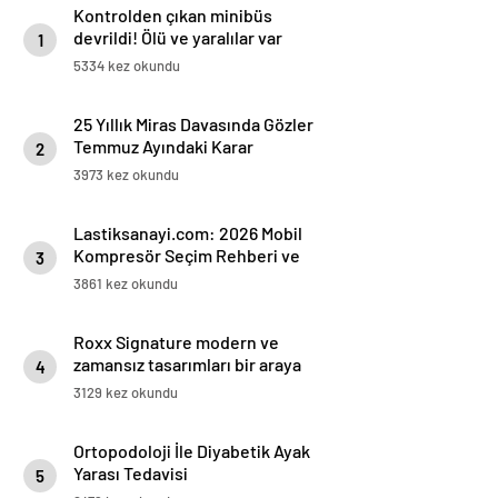
Kontrolden çıkan minibüs
devrildi! Ölü ve yaralılar var
1
5334 kez okundu
25 Yıllık Miras Davasında Gözler
Temmuz Ayındaki Karar
2
Duruşmasına Çevrildi
3973 kez okundu
Lastiksanayi.com: 2026 Mobil
Kompresör Seçim Rehberi ve
3
Verimlilik Analizi
3861 kez okundu
Roxx Signature modern ve
zamansız tasarımları bir araya
4
getiriyor
3129 kez okundu
Ortopodoloji İle Diyabetik Ayak
Yarası Tedavisi
5