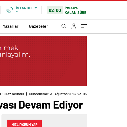
İMSAK'A
İSTANBUL
02:00
KALAN SÜRE
°
Yazarlar
Gazeteler
119 kez okundu
|
Güncelleme: 31 Ağustos 2024 23:05
uvası Devam Ediyor
HIZLI YORUM YAP