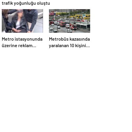
trafik yoğunluğu oluştu
Metro istasyonunda
Metrobüs kazasında
üzerine reklam
yaralanan 10 kişinin
panosu düşen kadın
tedavisi sürüyor
yaralandı