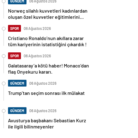
GÜNDEM
06 Ağustos 2026
Norweç silahlı kuvvetleri kadınlardan
oluşan özel kuvvetler eğitimlerini
başlattı.
SPOR
06 Ağustos 2026
Cristiano Ronaldo’nun akıllara zarar
tüm kariyerinin istatistiğini çıkardık !
SPOR
06 Ağustos 2026
Galatasaray’a kötü haber! Monaco’dan
flaş Onyekuru kararı.
GÜNDEM
06 Ağustos 2026
Trump’tan seçim sonrası ilk mülakat
GÜNDEM
06 Ağustos 2026
Avusturya başbakanı Sebastian Kurz
ile ilgili bilinmeyenler