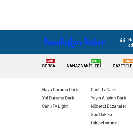
Ha
ed
CANLI
ANLIK
GÜNLÜ
BORSA
NAMAZ VAKITLERI
GAZETELE
Hava Durumu Dark
Canlı Tv Dark
Yol Durumu Dark
Yayın Akışları Dark
Canlı Tv Light
Nöbetçi Eczaneler
Son Dakika
takipçi satın al