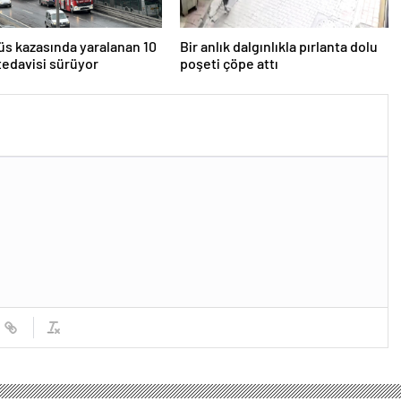
s kazasında yaralanan 10
Bir anlık dalgınlıkla pırlanta dolu
 tedavisi sürüyor
poşeti çöpe attı