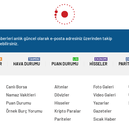
berleri anlık güncel olarak e-posta adresiniz üzerinden takip
ebilirsiniz.
K
TAHMİNİ
LİG
EKONOMİ
E
R
HAVA DURUMU
PUAN DURUMU
HISSELER
PARI
Canlı Borsa
Altınlar
Foto Galeri
Namaz Vakitleri
Dövizler
Video Galeri
Puan Durumu
Hisseler
Yazarlar
Örnek Burç Yorumu
Kripto Paralar
Gazeteler
Pariteler
Sıcak Haber