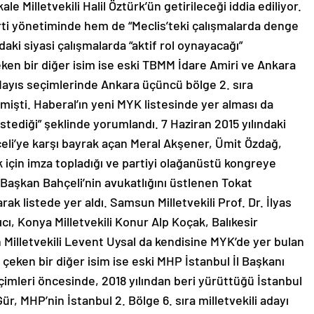
 Milletvekili Halil Öztürk’ün getirileceği iddia ediliyor.
arti yönetiminde hem de “Meclis’teki çalışmalarda denge
aki siyasi çalışmalarda “aktif rol oynayacağı”
eken bir diğer isim ise eski TBMM İdare Amiri ve Ankara
 Mayıs seçimlerinde Ankara üçüncü bölge 2. sıra
mişti. Haberal’ın yeni MYK listesinde yer alması da
istediği” şeklinde yorumlandı. 7 Haziran 2015 yılındaki
li’ye karşı bayrak açan Meral Akşener, Ümit Özdağ,
için imza topladığı ve partiyi olağanüstü kongreye
şkan Bahçeli’nin avukatlığını üstlenen Tokat
rak listede yer aldı. Samsun Milletvekili Prof. Dr. İlyas
ıcı, Konya Milletvekili Konur Alp Koçak, Balıkesir
 Milletvekili Levent Uysal da kendisine MYK’de yer bulan
t çeken bir diğer isim ise eski MHP İstanbul İl Başkanı
seçimleri öncesinde, 2018 yılından beri yürüttüğü İstanbul
Gür, MHP’nin İstanbul 2. Bölge 6. sıra milletvekili adayı