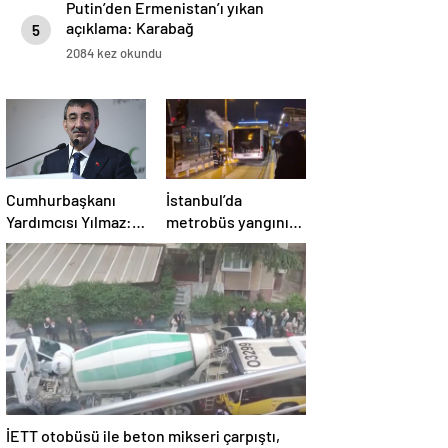
Putin’den Ermenistan’ı yıkan
açıklama: Karabağ
5
Azerbaycan’ın ayrılmaz bir
2084 kez okundu
parçasıdır!
Cumhurbaşkanı
İstanbul’da
Yardımcısı Yılmaz:
metrobüs yangını:
Kendine özel
Seferler aksadı
şartları olan bir
süreç
İETT otobüsü ile beton mikseri çarpıştı,