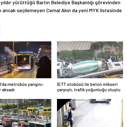
 yıldır yürüttüğü Bartın Belediye Başkanlığı görevinden
olan ancak seçilemeyen Cemal Akın da yeni MYK listesinde
l’da metrobüs yangını:
İETT otobüsü ile beton mikseri
r aksadı
çarpıştı, trafik yoğunluğu oluştu