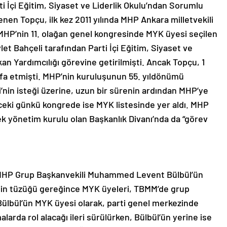
i İçi Eğitim, Siyaset ve Liderlik Okulu’ndan Sorumlu
enen Topçu, ilk kez 2011 yılında MHP Ankara milletvekili
 MHP’nin 11. olağan genel kongresinde MYK üyesi seçilen
t Bahçeli tarafından Parti İçi Eğitim, Siyaset ve
n Yardımcılığı görevine getirilmişti. Ancak Topçu, 1
ifa etmişti. MHP’nin kuruluşunun 55. yıldönümü
nin isteği üzerine, uzun bir sürenin ardından MHP’ye
eki günkü kongrede ise MYK listesinde yer aldı. MHP
ek yönetim kurulu olan Başkanlık Divanı’nda da “görev
 MHP Grup Başkanvekili Muhammed Levent Bülbül’ün
’nin tüzüğü gereğince MYK üyeleri, TBMM’de grup
Bülbül’ün MYK üyesi olarak, parti genel merkezinde
alarda rol alacağı ileri sürülürken, Bülbül’ün yerine ise