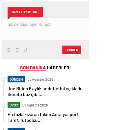
HIZLI YORUM YAP
GÖNDER
SON DAKİKA
HABERLERİ
GÜNDEM
06 Ağustos 2026
Joe Biden 6 aylık hedeflerini açıkladı.
Senato buz gibi…
SPOR
06 Ağustos 2026
En fazla kızaran takım Antalyaspor!
Tam 5 futbolcu….