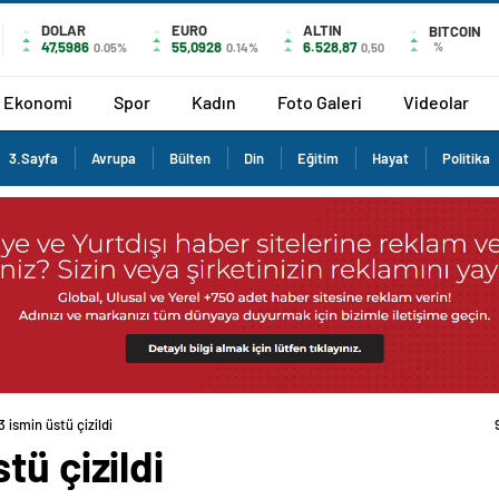
DOLAR
EURO
ALTIN
BITCOIN
47,5986
55,0928
6.528,87
%
0.05%
0.14%
0,50
Ekonomi
Spor
Kadın
Foto Galeri
Videolar
3.Sayfa
Avrupa
Bülten
Din
Eğitim
Hayat
Politika
 ismin üstü çizildi
tü çizildi