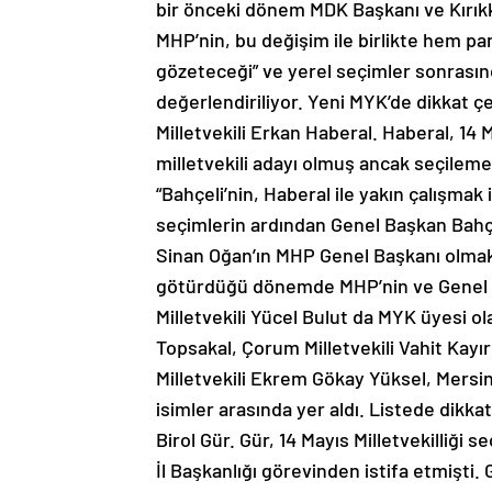
bir önceki dönem MDK Başkanı ve Kırıkkale
MHP’nin, bu değişim ile birlikte hem p
gözeteceği” ve yerel seçimler sonrasınd
değerlendiriliyor. Yeni MYK’de dikkat ç
Milletvekili Erkan Haberal. Haberal, 14
milletvekili adayı olmuş ancak seçileme
“Bahçeli’nin, Haberal ile yakın çalışmak 
seçimlerin ardından Genel Başkan Bahçe
Sinan Oğan’ın MHP Genel Başkanı olmak 
götürdüğü dönemde MHP’nin ve Genel Ba
Milletvekili Yücel Bulut da MYK üyesi ola
Topsakal, Çorum Milletvekili Vahit Kayır
Milletvekili Ekrem Gökay Yüksel, Mersin
isimler arasında yer aldı. Listede dikka
Birol Gür. Gür, 14 Mayıs Milletvekilliği 
İl Başkanlığı görevinden istifa etmişti. 