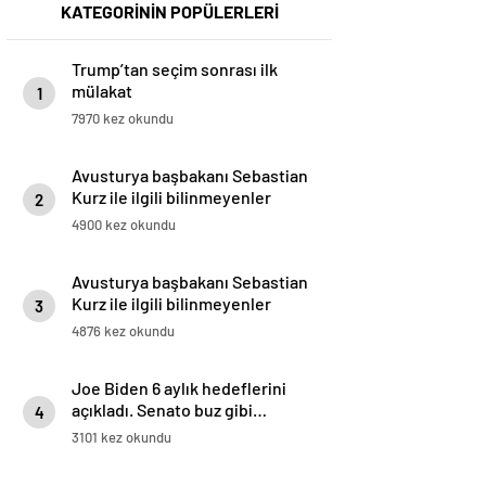
KATEGORİNİN POPÜLERLERİ
Trump’tan seçim sonrası ilk
mülakat
1
7970 kez okundu
Avusturya başbakanı Sebastian
Kurz ile ilgili bilinmeyenler
2
4900 kez okundu
Avusturya başbakanı Sebastian
Kurz ile ilgili bilinmeyenler
3
4876 kez okundu
Joe Biden 6 aylık hedeflerini
açıkladı. Senato buz gibi…
4
3101 kez okundu