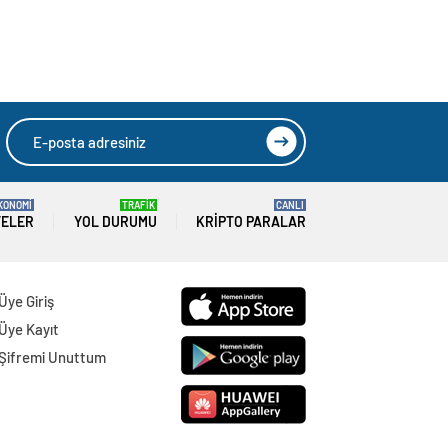
KONOMİ
TRAFİK
CANLI
TELER
YOL DURUMU
KRIPTO PARALAR
Üye Giriş
Üye Kayıt
Şifremi Unuttum