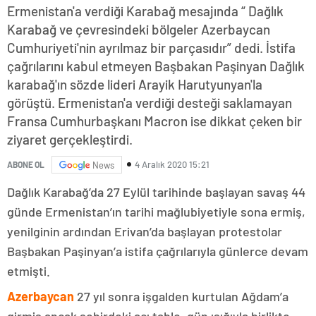
Ermenistan'a verdiği Karabağ mesajında “ Dağlık
Karabağ ve çevresindeki bölgeler Azerbaycan
Cumhuriyeti'nin ayrılmaz bir parçasıdır” dedi. İstifa
çağrılarını kabul etmeyen Başbakan Paşinyan Dağlık
karabağ'ın sözde lideri Arayik Harutyunyan'la
görüştü. Ermenistan'a verdiği desteği saklamayan
Fransa Cumhurbaşkanı Macron ise dikkat çeken bir
ziyaret gerçekleştirdi.
4 Aralık 2020 15:21
ABONE OL
News
Dağlık Karabağ’da 27 Eylül tarihinde başlayan savaş 44
günde Ermenistan’ın tarihi mağlubiyetiyle sona ermiş,
yenilginin ardından Erivan’da başlayan protestolar
Başbakan Paşinyan’a istifa çağrılarıyla günlerce devam
etmişti.
Azerbaycan
27 yıl sonra işgalden kurtulan Ağdam’a
girmiş ancak şehirdeki acı tablo, gün ışığıyla birlikte