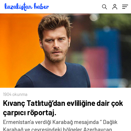
1904 okunma
Kıvanç Tatlıtuğ’dan evliliğine dair çok
çarpıcı röportaj.
Ermenistan'a verdiği Karabağ mesajında “ Dağlık
Karabağ ve çevresindeki bölgeler Azerbaycan