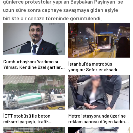
günlerce protestolar yapılan Başbakan Paşinyan ise
uzun süre sonra cepheye savaşmaya giden eşiyle
birlikte bir cenaze töreninde görüntülendi.
Cumhurbaşkanı Yardımcısı
İstanbul’da metrobüs
Yılmaz: Kendine özel şartları
yangını: Seferler aksadı
olan bir süreç
İETT otobüsü ile beton
Metro istasyonunda üzerine
mikseri çarpıştı, trafik
reklam panosu düşen kadın
yoğunluğu oluştu
yaralandı