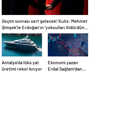
Seçim sonrası sert gelecek! Kulis: Mehmet
Şimşek’le Erdoğan’ın ‘yoksulları öldürdün’
tartışması
Antalya’da lüks yat
Ekonomi yazarı
üretimi rekor kırıyor
Erdal Sağlam’dan
uyarı: ‘Faiz
oranlarına etkisini
yarından itibaren
göreceğiz’