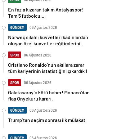
En fazla kızaran takım Antalyaspor!
Tam 5 futbolcu….
GÜNDEM
06 Ağustos 2026
Norweç silahlı kuvvetleri kadınlardan
oluşan özel kuvvetler eğitimlerini
başlattı.
SPOR
06 Ağustos 2026
Cristiano Ronaldo’nun akıllara zarar
tüm kariyerinin istatistiğini çıkardık !
SPOR
06 Ağustos 2026
Galatasaray’a kötü haber! Monaco’dan
flaş Onyekuru kararı.
GÜNDEM
06 Ağustos 2026
Trump’tan seçim sonrası ilk mülakat
GÜNDEM
06 Ağustos 2026