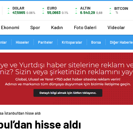
DOLAR
EURO
ALTIN
BITCOIN
47,5965
55,0663
6.540,29
%
0.06%
0.1%
0,68
Ekonomi
Spor
Kadın
Foto Galeri
Videolar
ınlar
Hisseler
Pariteler
Kritoparalar
Borsa
Diğer Haberle
sa İstanbul’dan hisse aldı
ul’dan hisse aldı