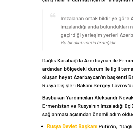
İmzalanan ortak bildiriye göre
imzalandığı anda bulundukları n
geçirdiği yerleşim yerleri Aze
Bu bir alıntı metin örneğidir.
Dağlık Karabağ’da Azerbaycan ile Erme
ardından bölgedeki durum ile ilgili t
oluşan heyet Azerbaycan’ın başkenti B
Rusya Dışişleri Bakanı Sergey Lavrov’d
Başbakan Yardımcıları Aleksandr Nova
Ermenistan ve Rusya’nın imzaladığı üçlü
sağlanması açısından önemli adım oldu
Rusya Devlet Başkanı
Putin’in, “‘Dağ