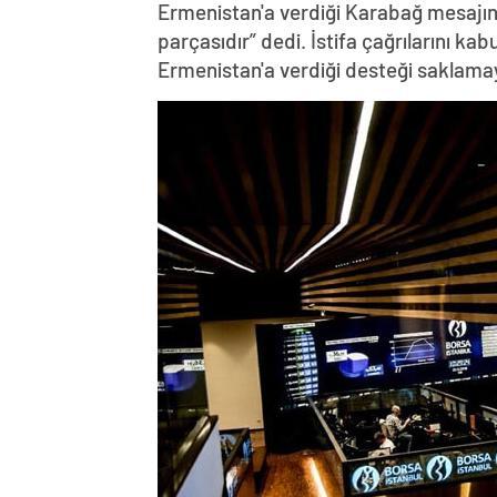
Ermenistan'a verdiği Karabağ mesajın
parçasıdır” dedi. İstifa çağrılarını k
Ermenistan'a verdiği desteği saklama