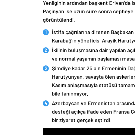
Yenilginin ardından başkent Erivan’da i
Paşinyan ise uzun süre sonra cepheye s
görüntülendi.
İstifa çağrılarına direnen Başbakan
Karabağ’ın yöneticisi Arayik Haruty
İkilinin buluşmasına dair yapılan a
ve normal yaşamın başlaması masaya
Şimdiye kadar 25 bin Ermeninin Dağ
Harutyunyan, savaşta ölen askerleri
Kasım anlaşmasıyla statüsü tamame
bile tanınmıyor.
Azerbaycan ve Ermenistan arasında
desteği açıkça ifade eden Fransa 
bir ziyaret gerçekleştirdi.