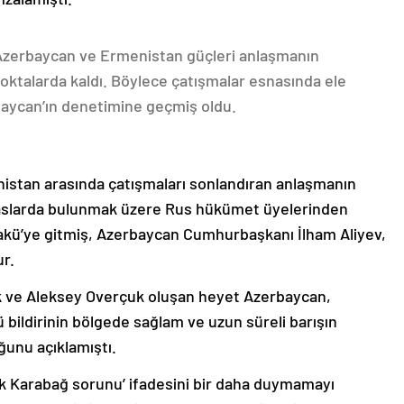
 Azerbaycan ve Ermenistan güçleri anlaşmanın
oktalarda kaldı. Böylece çatışmalar esnasında ele
rbaycan’ın denetimine geçmiş oldu.
nistan arasında çatışmaları sonlandıran anlaşmanın
emaslarda bulunmak üzere Rus hükümet üyelerinden
akü’ye gitmiş, Azerbaycan Cumhurbaşkanı İlham Aliyev,
ur.
k ve Aleksey Overçuk oluşan heyet Azerbaycan,
 bildirinin bölgede sağlam ve uzun süreli barışın
ğunu açıklamıştı.
lık Karabağ sorunu’ ifadesini bir daha duymamayı