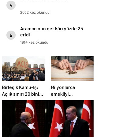
4
2032 kez okundu
Aramco’nun net kârı yüzde 25
eridi
5
1914 kez okundu
Birleşik Kamu-İş:
Milyonlarca
Açlık sınırı 20 bini
emekliyi
aştı, yoksulluk sınırı
ilgilendiriyor…
57 bine dayandı!
Neden mi düşük
maaş alıyorsunuz?
Uzmanlar anlattı