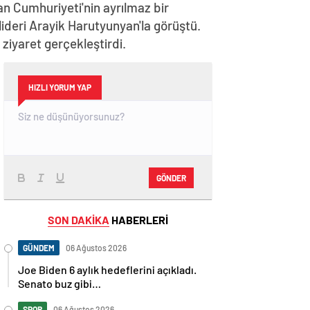
n Cumhuriyeti'nin ayrılmaz bir
lideri Arayik Harutyunyan'la görüştü.
iyaret gerçekleştirdi.
HIZLI YORUM YAP
GÖNDER
SON DAKİKA
HABERLERİ
GÜNDEM
06 Ağustos 2026
Joe Biden 6 aylık hedeflerini açıkladı.
Senato buz gibi…
SPOR
06 Ağustos 2026