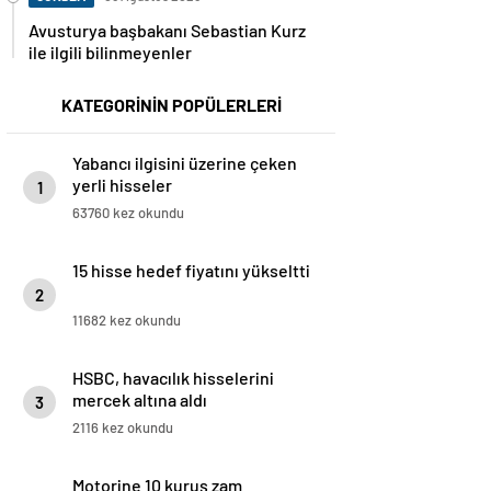
Avusturya başbakanı Sebastian Kurz
ile ilgili bilinmeyenler
KATEGORİNİN POPÜLERLERİ
Yabancı ilgisini üzerine çeken
yerli hisseler
1
63760 kez okundu
15 hisse hedef fiyatını yükseltti
2
11682 kez okundu
HSBC, havacılık hisselerini
mercek altına aldı
3
2116 kez okundu
Motorine 10 kuruş zam