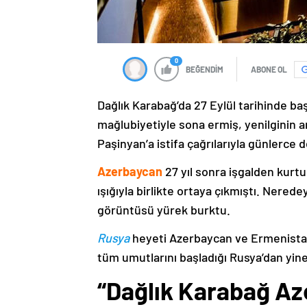
0
BEĞENDİM
ABONE OL
Dağlık Karabağ’da 27 Eylül tarihinde ba
mağlubiyetiyle sona ermiş, yenilginin 
Paşinyan’a istifa çağrılarıyla günlerce 
Azerbaycan
27 yıl sonra işgalden kurtu
ışığıyla birlikte ortaya çıkmıştı. Nere
görüntüsü yürek burktu.
Rusya
heyeti Azerbaycan ve Ermenistan
tüm umutlarını başladığı Rusya’dan yine
“Dağlık Karabağ Az