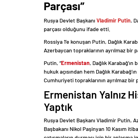
Parçası”
Rusya Devlet Başkanı
Vladimir Putin
, D
parçası olduğunu ifade etti.
Rossiya 1’e konuşan Putin, Dağlık Karaba
Azerbaycan topraklarının ayrılmaz bir p
Putin, “
Ermenistan
, Dağlık Karabağ’ın 
hukuk açısından hem Dağlık Karabağ’ı
Cumhuriyeti topraklarının ayrılmaz bir 
Ermenistan Yalnız H
Yaptık
Rusya Devlet Başkanı Vladimir Putin, 
Başbakanı Nikol Paşinyan 10 Kasım itib
çatışmaların durması için bir anlaşma i