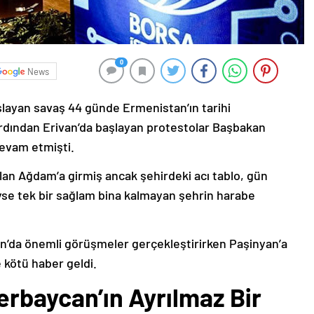
0
News
şlayan savaş 44 günde Ermenistan’ın tarihi
ardından Erivan’da başlayan protestolar Başbakan
devam etmişti.
lan Ağdam’a girmiş ancak şehirdeki acı tablo, gün
deyse tek bir sağlam bina kalmayan şehrin harabe
’da önemli görüşmeler gerçekleştirirken Paşinyan’a
 kötü haber geldi.
erbaycan’ın Ayrılmaz Bir