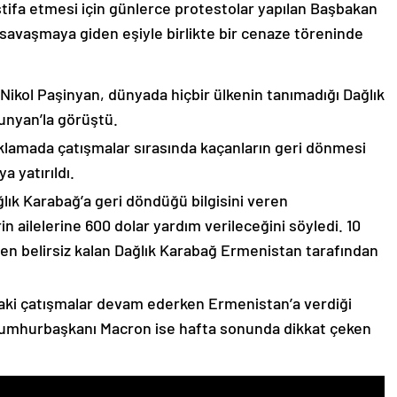
stifa etmesi için günlerce protestolar yapılan Başbakan
avaşmaya giden eşiyle birlikte bir cenaze töreninde
 Nikol Paşinyan, dünyada hiçbir ülkenin tanımadığı Dağlık
unyan’la görüştü.
çıklamada çatışmalar sırasında kaçanların geri dönmesi
 yatırıldı.
lık Karabağ’a geri döndüğü bilgisini veren
n ailelerine 600 dolar yardım verileceğini söyledi. 10
n belirsiz kalan Dağlık Karabağ Ermenistan tarafından
ki çatışmalar devam ederken Ermenistan’a verdiği
Cumhurbaşkanı Macron ise hafta sonunda dikkat çeken