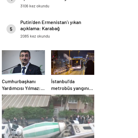
3106 kez okundu
Putin’den Ermenistan’ı yıkan
açıklama: Karabağ
5
Azerbaycan’ın ayrılmaz bir
2085 kez okundu
parçasıdır!
Cumhurbaşkanı
İstanbul’da
Yardımcısı Yılmaz:
metrobüs yangını:
Kendine özel
Seferler aksadı
şartları olan bir
süreç