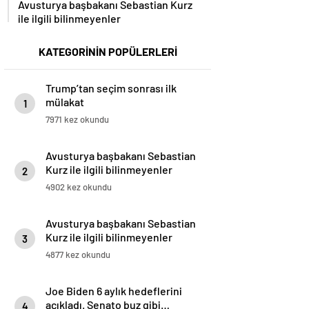
Avusturya başbakanı Sebastian Kurz
ile ilgili bilinmeyenler
KATEGORİNİN POPÜLERLERİ
Trump’tan seçim sonrası ilk
mülakat
1
7971 kez okundu
Avusturya başbakanı Sebastian
Kurz ile ilgili bilinmeyenler
2
4902 kez okundu
Avusturya başbakanı Sebastian
Kurz ile ilgili bilinmeyenler
3
4877 kez okundu
Joe Biden 6 aylık hedeflerini
açıkladı. Senato buz gibi…
4