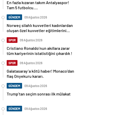
En fazla kızaran takım Antalyaspor!
Tam 5 futbolcu….
GÜNDEM
09 Ağustos 2026
Norweç silahlı kuvvetleri kadınlardan
oluşan özel kuvvetler eğitimlerini
başlattı.
SPOR
09 Ağustos 2026
Cristiano Ronaldo’nun akıllara zarar
tüm kariyerinin istatistiğini çıkardık !
SPOR
09 Ağustos 2026
Galatasaray’a kötü haber! Monaco’dan
flaş Onyekuru kararı.
GÜNDEM
09 Ağustos 2026
Trump’tan seçim sonrası ilk mülakat
GÜNDEM
09 Ağustos 2026