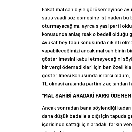
Fakat mal sahibiyle görüşemeyince avu
satış vaadi sözleşmesine istinaden bu b
oturmayacağımı, ayrca siyasi parti old
konusunda anlaşırsak o bedeli olduğu g
Avukat bey tapu konusunda sıkıntı olmay
yapabileceğimizi ancak mal sahibinin b
gösterilmesini kabul etmeyeceğini söyle
bir vergi ödemedikleri için ben özellik
gösterilmesi konusunda ısrarcı oldum. 
TL olmasi arasında partimiz açısından h
“MAL SAHİBİ ARADAKİ FARKI ÖDEMEM
Ancak sonradan bana söylendiği kadarıyla
daha düşük bedelle aldığı için tapuda ge
içerisinde sattığı için aradaki farkın 