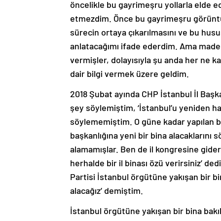
öncelikle bu gayrimeşru yollarla elde e
etmezdim. Önce bu gayrimeşru görüntülerl
sürecin ortaya çıkarılmasını ve bu husus
anlatacağımı ifade ederdim. Ama made
vermişler, dolayısıyla şu anda her ne k
dair bilgi vermek üzere geldim.
2018 Şubat ayında CHP İstanbul İl Başk
şey söylemiştim, ‘İstanbul’u yeniden halk
söylememiştim. O güne kadar yapılan ben
başkanlığına yeni bir bina alacaklarını s
alamamışlar. Ben de il kongresine gide
herhalde bir il binası özü verirsiniz’
Partisi İstanbul örgütüne yakışan bir bina
alacağız’ demiştim.
İstanbul örgütüne yakışan bir bina bakı