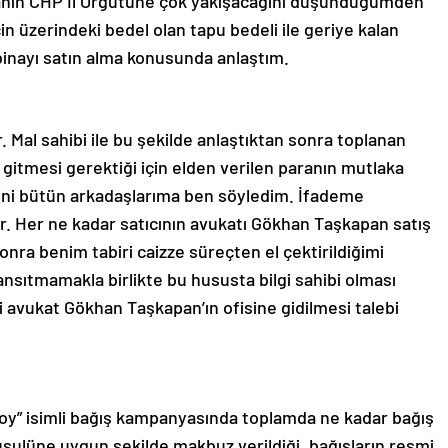
nanın CHP İl Örgütüne çok yakışacağını düşündüğümden
icin üzerindeki bedel olan tapu bedeli ile geriye kalan
binayı satın alma konusunda anlaştım.
 Mal sahibi ile bu şekilde anlaştıktan sonra toplanan
gitmesi gerektiği için elden verilen paranın mutlaka
iğini bütün arkadaşlarıma ben söyledim. İfademe
r. Her ne kadar satıcının avukatı Gökhan Taşkapan satış
onra benim tabiri caizze süreçten el çektirildiğimi
nsıtmamakla birlikte bu hususta bilgi sahibi olması
 avukat Gökhan Taşkapan’ın ofisine gidilmesi talebi
n koy” isimli bağış kampanyasında toplamda ne kadar bağış
 usulüne uygun şekilde makbuz verildiği, bağışların resmi