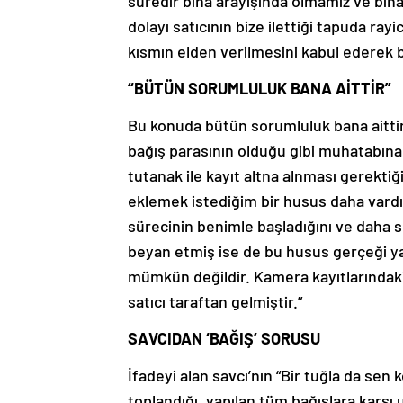
süredir bina arayışında olmamız ve bi
dolayı satıcının bize ilettiği tapuda ray
kısmın elden verilmesini kabul ederek 
“BÜTÜN SORUMLULUK BANA AİTTİR”
Bu konuda bütün sorumluluk bana aittir.
bağış parasının olduğu gibi muhatabına 
tutanak ile kayıt altna alnması gerekt
eklemek istediğim bir husus daha vardı
sürecinin benimle başladığını ve daha s
beyan etmiş ise de bu husus gerçeği ya
mümkün değildir. Kamera kayıtlarındaki
satıcı taraftan gelmiştir.”
SAVCIDAN ‘BAĞIŞ’ SORUSU
İfadeyi alan savcı’nın “Bir tuğla da se
toplandığı, yapılan tüm bağışlara karşı