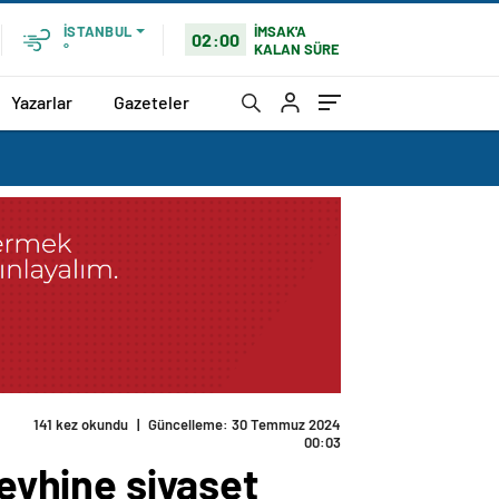
İMSAK'A
İSTANBUL
02:00
KALAN SÜRE
°
Yazarlar
Gazeteler
141 kez okundu
|
Güncelleme: 30 Temmuz 2024
00:03
leyhine siyaset