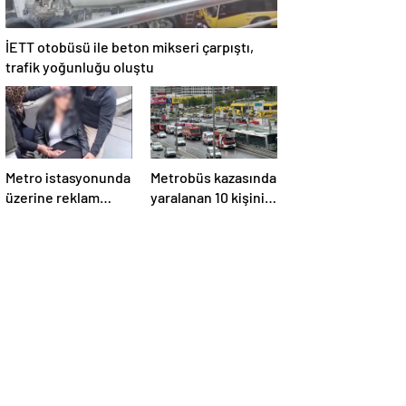
İETT otobüsü ile beton mikseri çarpıştı,
trafik yoğunluğu oluştu
Metro istasyonunda
Metrobüs kazasında
üzerine reklam
yaralanan 10 kişinin
panosu düşen kadın
tedavisi sürüyor
yaralandı