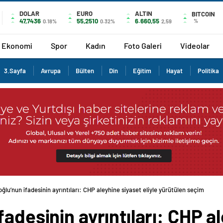
DOLAR
EURO
ALTIN
BITCOIN
47,7436
55,2510
6.660,55
%
0.18%
0.32%
2,59
Ekonomi
Spor
Kadın
Foto Galeri
Videolar
3.Sayfa
Avrupa
Bülten
Din
Eğitim
Hayat
Politika
ğlu’nun ifadesinin ayrıntıları: CHP aleyhine siyaset eliyle yürütülen seçim
fadesinin ayrıntıları: CHP a