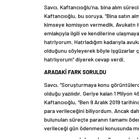
Savcı, Kaftancıoğlu’na, bina alım sürec
Kaftancıoğlu, bu soruya, “Bina satın al
kimseye komisyon vermedik. Avukatn i
emlakçıyla ilgili ve kendilerine ulaşmaya ç
hatrlyorum. Hatrladığım kadarıyla avuka
olduğunu söyleyerek böyle işgüzarlar çı
hatrlıyorum” diyerek cevap verdi.
ARADAKİ FARK SORULDU
Savcı, “Soruşturmaya konu görüntülerde
olduğu yazılıdır. Geriye kalan 1 Milyon 
Kaftancıoğlu, “Ben 9 Aralık 2019 tarihin
para verileceğini biliyordum. Ancak da
bulunulan süreçte paranın tamamı öden
verileceği gün ödenmesi konusunda mut