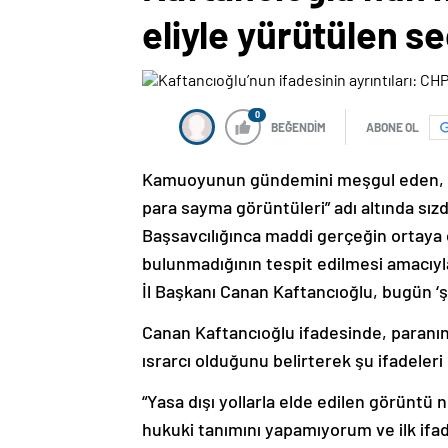
eliyle yürütülen 
0
BEĞENDİM
ABONE OL
Kamuoyunun gündemini meşgul eden, “CH
para sayma görüntüleri” adı altında sızd
Başsavcılığınca maddi gerçeğin ortaya 
bulunmadığının tespit edilmesi amacıy
İl Başkanı Canan Kaftancıoğlu, bugün ‘şü
Canan Kaftancıoğlu ifadesinde, paranın
ısrarcı olduğunu belirterek şu ifadeleri 
“Yasa dışı yollarla elde edilen görüntü
hukuki tanımını yapamıyorum ve ilk ifa