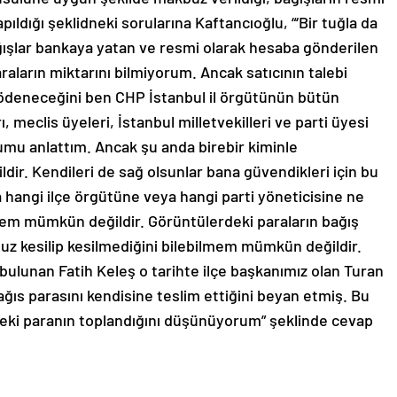
ıldığı şeklidneki sorularına Kaftancıoğlu, “‘Bir tuğla da
bağışlar bankaya yatan ve resmi olarak hesaba gönderilen
raların miktarını bilmiyorum. Ancak satıcının talebi
 ödeneceğini ben CHP İstanbul il örgütünün bütün
rı, meclis üyeleri, İstanbul milletvekilleri ve parti üyesi
rumu anlattım. Ancak şu anda birebir kiminle
. Kendileri de sağ olsunlar bana güvendikleri için bu
 hangi ilçe örgütüne veya hangi parti yöneticisine ne
mem mümkün değildir. Görüntülerdeki paraların bağış
z kesilip kesilmediğini bilebilmem mümkün değildir.
bulunan Fatih Keleş o tarihte ilçe başkanımız olan Turan
ağıs parasını kendisine teslim ettiğini beyan etmiş. Bu
eki paranın toplandığını düşünüyorum” şeklinde cevap