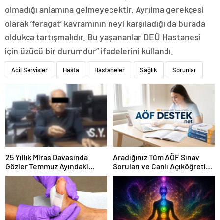
olmadığı anlamına gelmeyecektir. Ayrılma gerekçesi
olarak ‘feragat’ kavramının neyi karşıladığı da burada
oldukça tartışmalıdır. Bu yaşananlar DEÜ Hastanesi
için üzücü bir durumdur” ifadelerini kullandı.
Acil Servisler
Hasta
Hastaneler
Sağlık
Sorunlar
25 Yıllık Miras Davasında
Aradığınız Tüm AÖF Sınav
Gözler Temmuz Ayındaki
Soruları ve Canlı Açıköğretim
Karar Duruşmasına Çevrildi
Forumu Burada