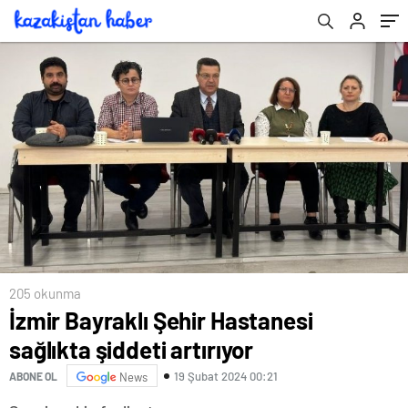
205 okunma
İzmir Bayraklı Şehir Hastanesi
sağlıkta şiddeti artırıyor
19 Şubat 2024 00:21
ABONE OL
News