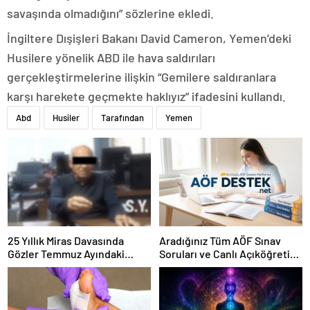
savaşında olmadığını” sözlerine ekledi.
İngiltere Dışişleri Bakanı David Cameron, Yemen’deki
Husilere yönelik ABD ile hava saldırıları
gerçekleştirmelerine ilişkin “Gemilere saldıranlara
karşı harekete geçmekte haklıyız” ifadesini kullandı.
Abd
Husiler
Tarafından
Yemen
25 Yıllık Miras Davasında
Aradığınız Tüm AÖF Sınav
Gözler Temmuz Ayındaki
Soruları ve Canlı Açıköğretim
Karar Duruşmasına Çevrildi
Forumu Burada