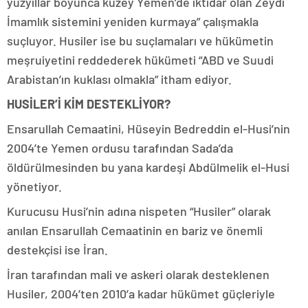
yüzyıllar boyunca kuzey Yemen’de iktidar olan Zeydi
İmamlık sistemini yeniden kurmaya” çalışmakla
suçluyor. Husiler ise bu suçlamaları ve hükümetin
meşruiyetini reddederek hükümeti “ABD ve Suudi
Arabistan’ın kuklası olmakla” itham ediyor.
HUSİLER’İ KİM DESTEKLİYOR?
Ensarullah Cemaatini, Hüseyin Bedreddin el-Husi’nin
2004’te Yemen ordusu tarafından Sada’da
öldürülmesinden bu yana kardeşi Abdülmelik el-Husi
yönetiyor.
Kurucusu Husi’nin adına nispeten “Husiler” olarak
anılan Ensarullah Cemaatinin en bariz ve önemli
destekçisi ise İran.
İran tarafından mali ve askeri olarak desteklenen
Husiler, 2004’ten 2010’a kadar hükümet güçleriyle