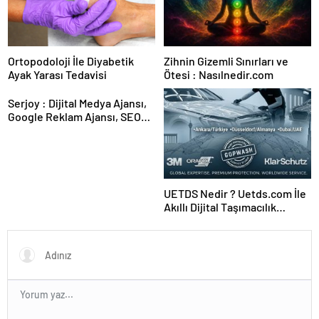
Ortopodoloji İle Diyabetik
Zihnin Gizemli Sınırları ve
Ayak Yarası Tedavisi
Ötesi : Nasılnedir.com
Serjoy : Dijital Medya Ajansı,
Google Reklam Ajansı, SEO
Ajansı ve Web Tasarım Ajansı
UETDS Nedir ? Uetds.com İle
Akıllı Dijital Taşımacılık
Yazılımı