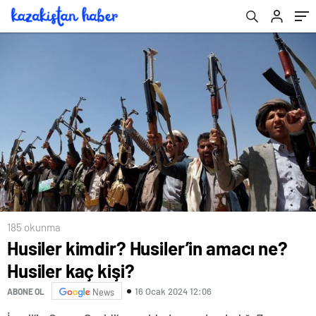
185 okunma
Husiler kimdir? Husiler’in amacı ne?
Husiler kaç kişi?
16 Ocak 2024 12:06
ABONE OL
News