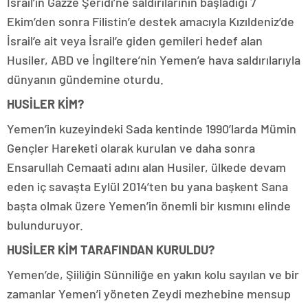
İsrail’in Gazze Şeridi’ne saldırılarının başladığı 7
Ekim’den sonra Filistin’e destek amacıyla Kızıldeniz’de
İsrail’e ait veya İsrail’e giden gemileri hedef alan
Husiler, ABD ve İngiltere’nin Yemen’e hava saldırılarıyla
dünyanın gündemine oturdu.
HUSİLER KİM?
Yemen’in kuzeyindeki Sada kentinde 1990’larda Mümin
Gençler Hareketi olarak kurulan ve daha sonra
Ensarullah Cemaati adını alan Husiler, ülkede devam
eden iç savaşta Eylül 2014’ten bu yana başkent Sana
başta olmak üzere Yemen’in önemli bir kısmını elinde
bulunduruyor.
HUSİLER KİM TARAFINDAN KURULDU?
Yemen’de, Şiiliğin Sünniliğe en yakın kolu sayılan ve bir
zamanlar Yemen’i yöneten Zeydi mezhebine mensup