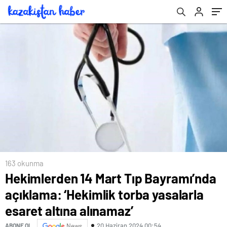
altına alınamaz’
163 okunma
Hekimlerden 14 Mart Tıp Bayramı’nda
açıklama: ‘Hekimlik torba yasalarla
esaret altına alınamaz’
20 Haziran 2024 00:54
ABONE OL
News