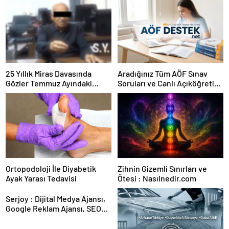
25 Yıllık Miras Davasında
Aradığınız Tüm AÖF Sınav
Gözler Temmuz Ayındaki
Soruları ve Canlı Açıköğretim
Karar Duruşmasına Çevrildi
Forumu Burada
Ortopodoloji İle Diyabetik
Zihnin Gizemli Sınırları ve
Ayak Yarası Tedavisi
Ötesi : Nasılnedir.com
Serjoy : Dijital Medya Ajansı,
Google Reklam Ajansı, SEO
Ajansı ve Web Tasarım Ajansı