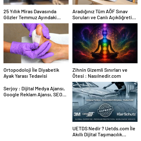
25 Yıllık Miras Davasında
Aradığınız Tüm AÖF Sınav
Gözler Temmuz Ayındaki
Soruları ve Canlı Açıköğretim
Karar Duruşmasına Çevrildi
Forumu Burada
Ortopodoloji İle Diyabetik
Zihnin Gizemli Sınırları ve
Ayak Yarası Tedavisi
Ötesi : Nasılnedir.com
Serjoy : Dijital Medya Ajansı,
Google Reklam Ajansı, SEO
Ajansı ve Web Tasarım Ajansı
UETDS Nedir ? Uetds.com İle
Akıllı Dijital Taşımacılık
Yazılımı