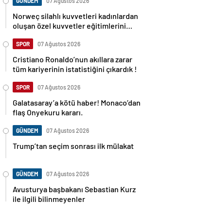
GÜNDEM
07 Ağustos 2026
Norweç silahlı kuvvetleri kadınlardan
oluşan özel kuvvetler eğitimlerini
başlattı.
SPOR
07 Ağustos 2026
Cristiano Ronaldo’nun akıllara zarar
tüm kariyerinin istatistiğini çıkardık !
SPOR
07 Ağustos 2026
Galatasaray’a kötü haber! Monaco’dan
flaş Onyekuru kararı.
GÜNDEM
07 Ağustos 2026
Trump’tan seçim sonrası ilk mülakat
GÜNDEM
07 Ağustos 2026
Avusturya başbakanı Sebastian Kurz
ile ilgili bilinmeyenler