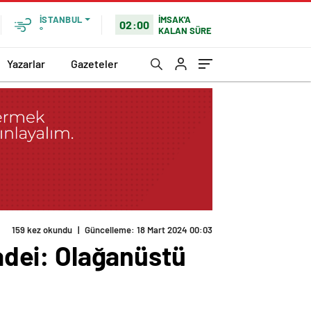
İMSAK'A
İSTANBUL
02:00
KALAN SÜRE
°
Yazarlar
Gazeteler
159 kez okundu
|
Güncelleme: 18 Mart 2024 00:03
ladei: Olağanüstü