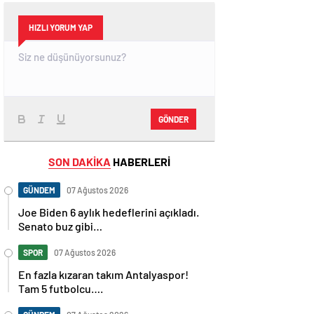
HIZLI YORUM YAP
GÖNDER
SON DAKİKA
HABERLERİ
GÜNDEM
07 Ağustos 2026
Joe Biden 6 aylık hedeflerini açıkladı.
Senato buz gibi…
SPOR
07 Ağustos 2026
En fazla kızaran takım Antalyaspor!
Tam 5 futbolcu….