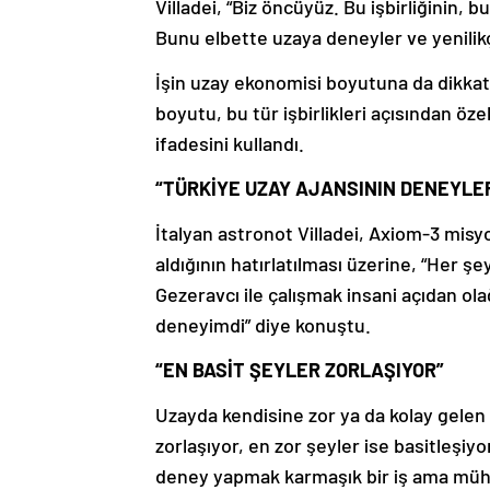
Villadei, “Biz öncüyüz. Bu işbirliğinin, 
Bunu elbette uzaya deneyler ve yenilikç
İşin uzay ekonomisi boyutuna da dikkat
boyutu, bu tür işbirlikleri açısından özel
ifadesini kullandı.
“TÜRKİYE UZAY AJANSININ DENEYLER
İtalyan astronot Villadei, Axiom-3 misy
aldığının hatırlatılması üzerine, “Her
Gezeravcı ile çalışmak insani açıdan ol
deneyimdi” diye konuştu.
“EN BASİT ŞEYLER ZORLAŞIYOR”
Uzayda kendisine zor ya da kolay gelen 
zorlaşıyor, en zor şeyler ise basitleşiyo
deney yapmak karmaşık bir iş ama mühend