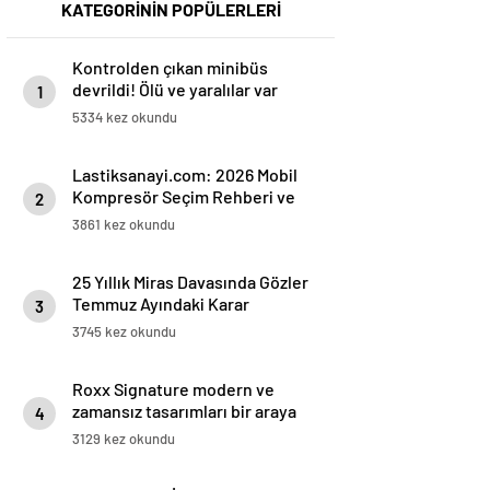
KATEGORİNİN POPÜLERLERİ
Kontrolden çıkan minibüs
devrildi! Ölü ve yaralılar var
1
5334 kez okundu
Lastiksanayi.com: 2026 Mobil
Kompresör Seçim Rehberi ve
2
Verimlilik Analizi
3861 kez okundu
25 Yıllık Miras Davasında Gözler
Temmuz Ayındaki Karar
3
Duruşmasına Çevrildi
3745 kez okundu
Roxx Signature modern ve
zamansız tasarımları bir araya
4
getiriyor
3129 kez okundu