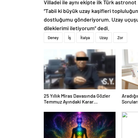
Villadei ile aynı ekipte ilk Türk astron
“Tabii ki büyük uzay kaşifleri topluluğu
dostluğumu gönderiyorum. Uzay uçuşu h
dileklerimi iletiyorum” dedi.
Deney
İş
İtalya
Uzay
Zor
25 Yıllık Miras Davasında Gözler
Aradığı
Temmuz Ayındaki Karar
Sorular
Duruşmasına Çevrildi
Forumu