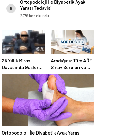
Ortopodoloji İle Diyabetik Ayak
Yarası Tedavisi
5
2479 kez okundu
25 Yıllık Miras
Aradığınız Tüm AÖF
Davasında Gözler
Sınav Soruları ve
Temmuz Ayındaki
Canlı Açıköğretim
Karar Duruşmasına
Forumu Burada
Çevrildi
Ortopodoloji İle Diyabetik Ayak Yarası