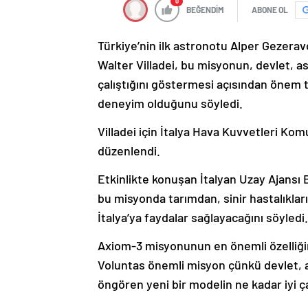
0
BEĞENDİM
ABONE OL
Türkiye’nin ilk astronotu Alper Gezerav
Walter Villadei, bu misyonun, devlet, a
çalıştığını göstermesi açısından önem t
deneyim olduğunu söyledi.
Villadei için İtalya Hava Kuvvetleri Kom
düzenlendi.
Etkinlikte konuşan İtalyan Uzay Ajansı B
bu misyonda tarımdan, sinir hastalıklar
İtalya’ya faydalar sağlayacağını söyledi.
Axiom-3 misyonunun en önemli özelliğin
Voluntas önemli misyon çünkü devlet, as
öngören yeni bir modelin ne kadar iyi ça