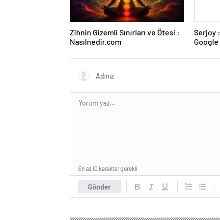
Zihnin Gizemli Sınırları ve Ötesi :
Serjoy : Dijital Medya Ajansı,
Nasılnedir.com
Google 
ve Web 
En az 10 karakter gerekli
Gönder