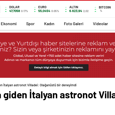
DOLAR
EURO
ALTIN
BITCOIN
47,7058
55,0454
6.623,94
%
0.17%
0.05%
2,02
Ekonomi
Spor
Kadın
Foto Galeri
Videolar
en İtalyan astronot Villadei: Olağanüstü bir deneyimdi
a giden İtalyan astronot Vil