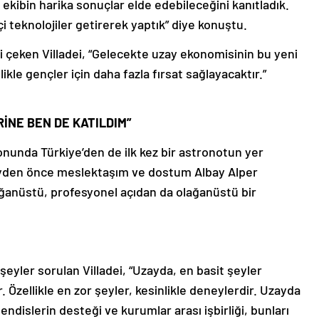
bu ekibin harika sonuçlar elde edebileceğini kanıtladık.
i teknolojiler getirerek yaptık” diye konuştu.
i çeken Villadei, “Gelecekte uzay ekonomisinin bu yeni
likle gençler için daha fazla fırsat sağlayacaktır.”
İNE BEN DE KATILDIM”
onunda Türkiye’den de ilk kez bir astronotun yer
 şeyden önce meslektaşım ve dostum Albay Alper
ağanüstü, profesyonel açıdan da olağanüstü bir
şeyler sorulan Villadei, “Uzayda, en basit şeyler
r. Özellikle en zor şeyler, kesinlikle deneylerdir. Uzayda
islerin desteği ve kurumlar arası işbirliği, bunları