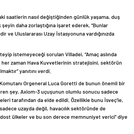
aki saatlerin nasıl değiştiğinden günlük yaşama, duş
eyin daha zorlaştığına işaret ederek, “Bunlar
rdir ve Uluslararası Uzay İstasyonuna vardığınızda
eyip istemeyeceği sorulan Villadei, “Amaç aslında
her zaman Hava Kuvvetlerinin stratejisini, sektörün
maktır” yanıtını verdi.
ri Komutanı Orgeneral Luca Goretti de bunun önemli bir
diren şey, Axiom-3 uçuşunun olumlu sonucu sadece
eleri tarafından da elde edildi. Özellikle bunu İsveç’le,
r sadece uzayda değil, havacılık sektöründe de
dost ülkeler ve bu son derece memnuniyet verici” diye