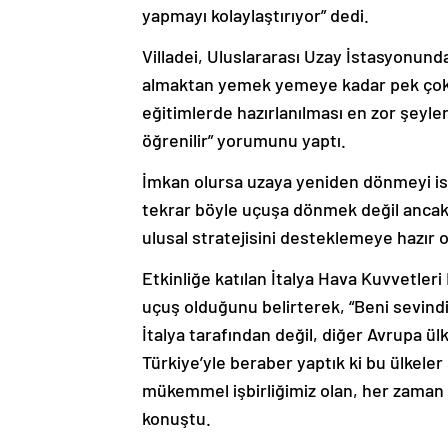
yapmayı kolaylaştırıyor” dedi.
Villadei, Uluslararası Uzay İstasyonund
almaktan yemek yemeye kadar pek çok ş
eğitimlerde hazırlanılması en zor şeyle
öğrenilir” yorumunu yaptı.
İmkan olursa uzaya yeniden dönmeyi ist
tekrar böyle uçuşa dönmek değil ancak 
ulusal stratejisini desteklemeye hazır ol
Etkinliğe katılan İtalya Hava Kuvvetle
uçuş olduğunu belirterek, “Beni sevin
İtalya tarafından değil, diğer Avrupa ülk
Türkiye’yle beraber yaptık ki bu ülkele
mükemmel işbirliğimiz olan, her zaman 
konuştu.