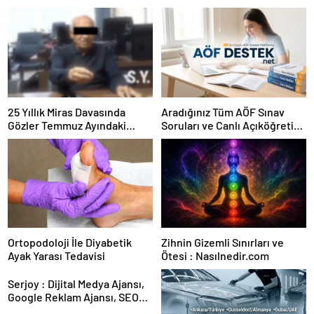
25 Yıllık Miras Davasında
Aradığınız Tüm AÖF Sınav
Gözler Temmuz Ayındaki
Soruları ve Canlı Açıköğretim
Karar Duruşmasına Çevrildi
Forumu Burada
Ortopodoloji İle Diyabetik
Zihnin Gizemli Sınırları ve
Ayak Yarası Tedavisi
Ötesi : Nasılnedir.com
Serjoy : Dijital Medya Ajansı,
Google Reklam Ajansı, SEO
Ajansı ve Web Tasarım Ajansı