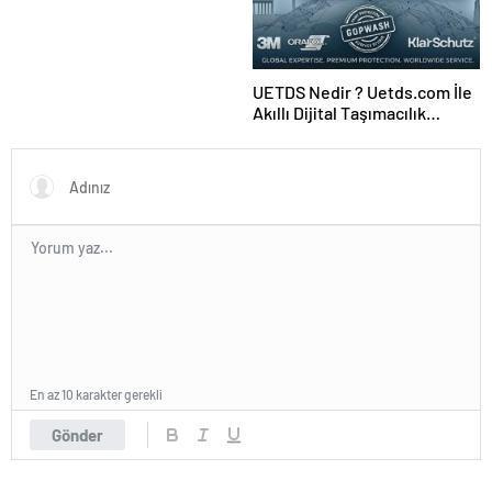
UETDS Nedir ? Uetds.com İle
Akıllı Dijital Taşımacılık
Yazılımı
En az 10 karakter gerekli
Gönder