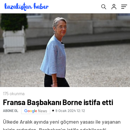
175 okunma
Fransa Başbakanı Borne istifa etti
9 Ocak 2024 12:12
ABONE OL
News
Ülkede Aralık ayında yeni göçmen yasası ile yaşanan
krizin ardından, Başbakan’ın istifa edebileceği