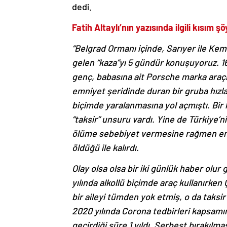
dedi.
Fatih Altaylı’nın yazısında ilgili kısım şö
“Belgrad Ormanı içinde, Sarıyer ile Ke
gelen “kaza”yı 5 gündür konuşuyoruz. 1
genç, babasına ait Porsche marka araçla,
emniyet şeridinde duran bir gruba hızla 
biçimde yaralanmasına yol açmıştı. Bir k
“taksir” unsuru vardı. Yine de Türkiye’n
ölüme sebebiyet vermesine rağmen en fa
öldüğü ile kalırdı.
Olay olsa olsa bir iki günlük haber olu
yılında alkollü biçimde araç kullanırk
bir aileyi tümden yok etmiş, o da tak
2020 yılında Corona tedbirleri kapsamın
geçirdiği süre 1 yıldı. Serbest bırakılm