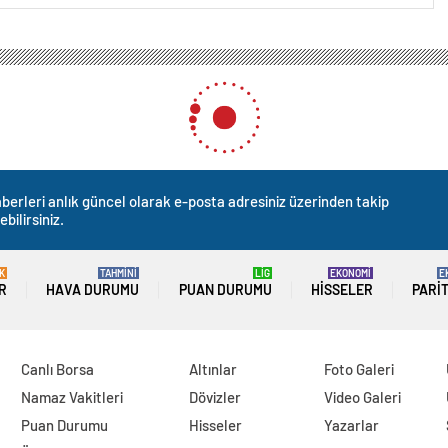
’den ‘Ankara’ kararı: Üç ilçede aday çıkartmayacaklar
ara’ kararı: Üç ilçede aday