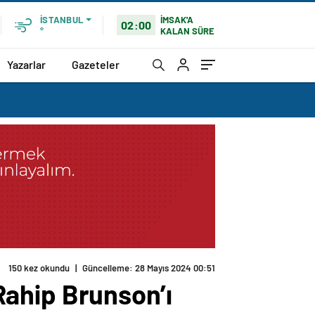
İMSAK'A
İSTANBUL
02:00
KALAN SÜRE
°
Yazarlar
Gazeteler
‘Rahip Brunson’ı