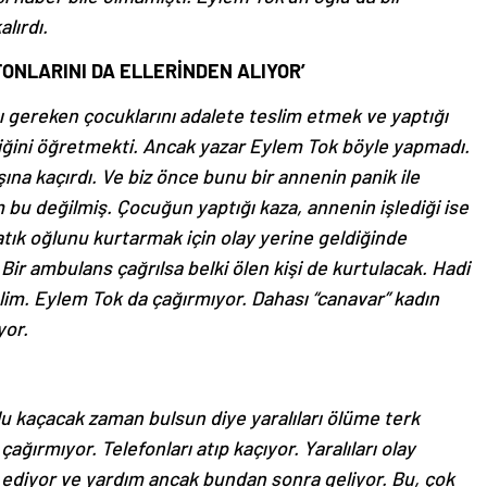
lırdı.
ONLARINI DA ELLERİNDEN ALIYOR’
ı gereken çocuklarını adalete teslim etmek ve yaptığı
iğini öğretmekti. Ancak yazar Eylem Tok böyle yapmadı.
şına kaçırdı. Ve biz önce bunu bir annenin panik ile
 bu değilmiş. Çocuğun yaptığı kaza, annenin işlediği ise
atık oğlunu kurtarmak için olay yerine geldiğinde
Bir ambulans çağrılsa belki ölen kişi de kurtulacak. Hadi
im. Eylem Tok da çağırmıyor. Dahası “canavar” kadın
yor.
lu kaçacak zaman bulsun diye yaralıları ölüme terk
ağırmıyor. Telefonları atıp kaçıyor. Yaralıları olay
 ediyor ve yardım ancak bundan sonra geliyor. Bu, çok