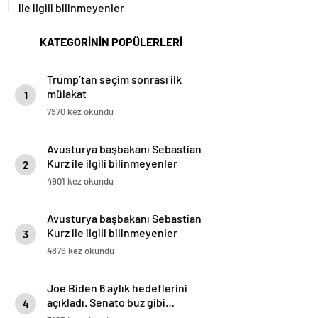
ile ilgili bilinmeyenler
KATEGORİNİN POPÜLERLERİ
Trump’tan seçim sonrası ilk
mülakat
1
7970 kez okundu
Avusturya başbakanı Sebastian
Kurz ile ilgili bilinmeyenler
2
4901 kez okundu
Avusturya başbakanı Sebastian
Kurz ile ilgili bilinmeyenler
3
4876 kez okundu
Joe Biden 6 aylık hedeflerini
açıkladı. Senato buz gibi…
4