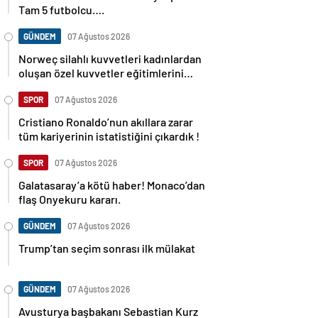
Tam 5 futbolcu….
GÜNDEM
07 Ağustos 2026
Norweç silahlı kuvvetleri kadınlardan
oluşan özel kuvvetler eğitimlerini
başlattı.
SPOR
07 Ağustos 2026
Cristiano Ronaldo’nun akıllara zarar
tüm kariyerinin istatistiğini çıkardık !
SPOR
07 Ağustos 2026
Galatasaray’a kötü haber! Monaco’dan
flaş Onyekuru kararı.
GÜNDEM
07 Ağustos 2026
Trump’tan seçim sonrası ilk mülakat
GÜNDEM
07 Ağustos 2026
Avusturya başbakanı Sebastian Kurz