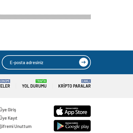
 çıkartmayacaklar
HIZLI YORUM YAP
GÖNDER
SON DAKİKA
HABERLERİ
GÜNDEM
07 Ağustos 2026