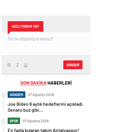
HIZLI YORUM YAP
GÖNDER
SON DAKİKA
HABERLERİ
GÜNDEM
07 Ağustos 2026
Joe Biden 6 aylık hedeflerini açıkladı.
Senato buz gibi…
SPOR
07 Ağustos 2026
En fazla kızaran takım Antalyaspor!