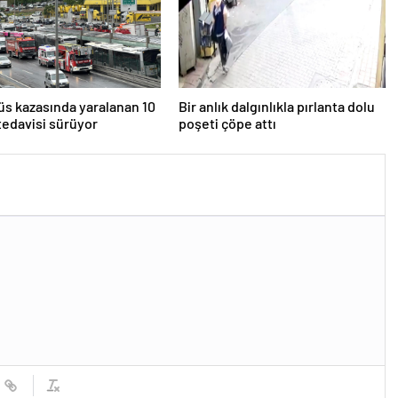
s kazasında yaralanan 10
Bir anlık dalgınlıkla pırlanta dolu
 tedavisi sürüyor
poşeti çöpe attı