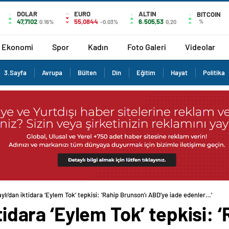
DOLAR
EURO
ALTIN
BITCOIN
47,7102
55,0844
6.505,53
%
0.16%
-0.03%
0,20
Ekonomi
Spor
Kadın
Foto Galeri
Videolar
3.Sayfa
Avrupa
Bülten
Din
Eğitim
Hayat
Politika
aylı’dan iktidara ‘Eylem Tok’ tepkisi: ‘Rahip Brunson’ı ABD’ye iade edenler…’
ktidara ‘Eylem Tok’ tepkisi: 