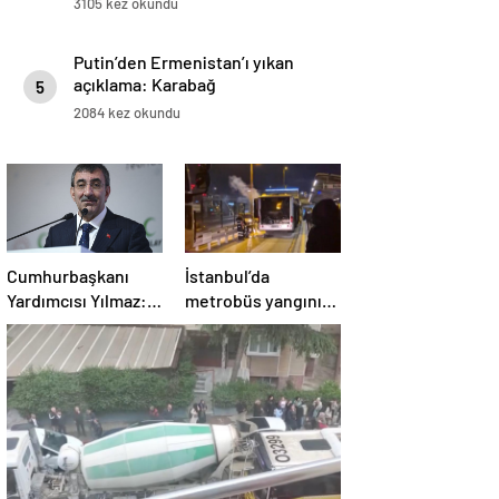
3105 kez okundu
Putin’den Ermenistan’ı yıkan
açıklama: Karabağ
5
Azerbaycan’ın ayrılmaz bir
2084 kez okundu
parçasıdır!
Cumhurbaşkanı
İstanbul’da
Yardımcısı Yılmaz:
metrobüs yangını:
Kendine özel
Seferler aksadı
şartları olan bir
süreç