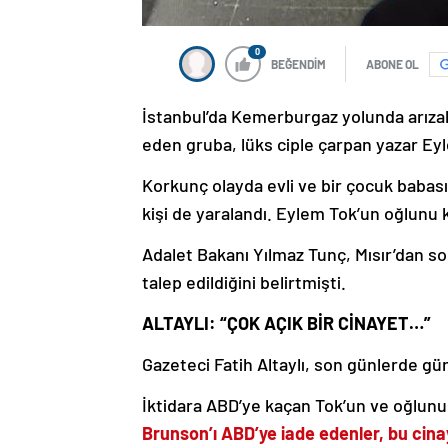
0
BEĞENDİM
ABONE OL
İstanbul’da Kemerburgaz yolunda arıza
eden gruba, lüks ciple çarpan yazar Eyle
Korkunç olayda evli ve bir çocuk babas
kişi de yaralandı. Eylem Tok’un oğlunu ke
Adalet Bakanı Yılmaz Tunç, Mısır’dan s
talep edildiğini belirtmişti.
ALTAYLI: “ÇOK AÇIK BİR CİNAYET…”
Gazeteci Fatih Altaylı, son günlerde gün
İktidara ABD’ye kaçan Tok’un ve oğlunun
Brunson’ı ABD’ye iade edenler, bu cina