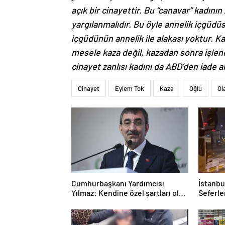
açık bir cinayettir. Bu “canavar” kadını
yargılanmalıdır. Bu öyle annelik içgüdüs
içgüdünün annelik ile alakası yoktur. K
mesele kaza değil, kazadan sonra işlene
cinayet zanlısı kadını da ABD’den iade 
Cinayet
Eylem Tok
Kaza
Oğlu
Ol
Cumhurbaşkanı Yardımcısı
İstanbu
Yılmaz: Kendine özel şartları olan
Seferle
bir süreç