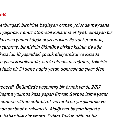
yle:
merburgaz’ı birbirine bağlayan orman yolunda meydana
6 yaşında, henüz otomobil kullanma ehliyeti olmayan bir
 arıza yapan küçük arazi araçları ile yol kenarında,
çarpmış, bir kişinin ölümüne birkaç kişinin de ağır
aza idi. 16 yaşındaki çocuk ehliyetsizdi ve kazada
in yasal koşullarında, suçlu olmasına rağmen, taksirle
zla bir iki sene hapis yatar, sonrasında çıkar ölen
r geçerdi. Önümüzde yaşanmış bir örnek vardı. 2017
en Çeşme yolunda kaza yapan Emrah Serbes isimli yazar,
sir sonucu ölüme sebebiyet vermekten yargılanmış ve
da serbest bırakılmıştı. Aldığı can başına hapiste
ası haber bile olmamıştı. Eylem Tok’un oğlu da bir