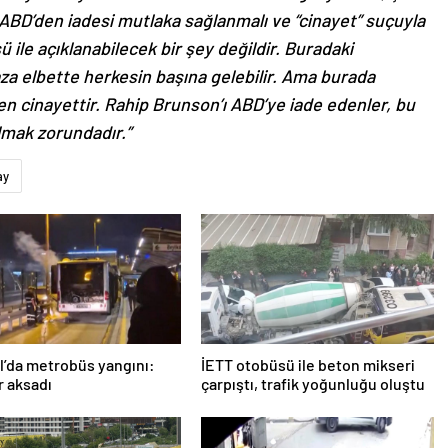
n ABD’den iadesi mutlaka sağlanmalı ve “cinayet” suçuyla
ü ile açıklanabilecek bir şey değildir. Buradaki
aza elbette herkesin başına gelebilir. Ama burada
n cinayettir. Rahip Brunson’ı ABD’ye iade edenler, bu
almak zorundadır.”
ay
l’da metrobüs yangını:
İETT otobüsü ile beton mikseri
r aksadı
çarpıştı, trafik yoğunluğu oluştu