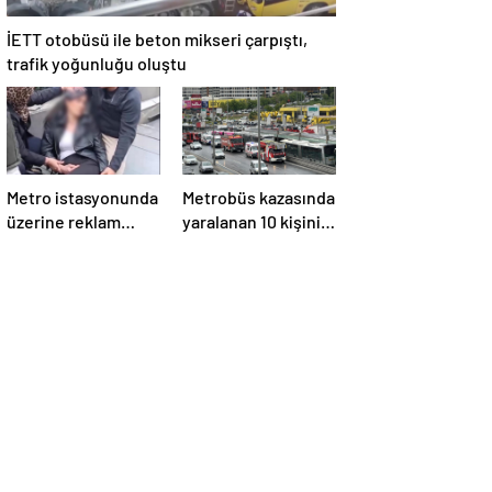
İETT otobüsü ile beton mikseri çarpıştı,
trafik yoğunluğu oluştu
Metro istasyonunda
Metrobüs kazasında
üzerine reklam
yaralanan 10 kişinin
panosu düşen kadın
tedavisi sürüyor
yaralandı