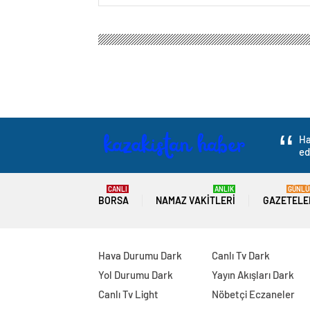
Kazakistan Haber
Gündem
Politika
DEM Parti
DEM Parti’den ‘Ank