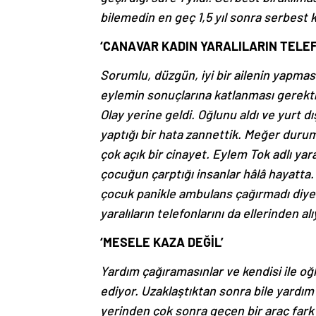
bilemedin en geç 1,5 yıl sonra serbest ka
‘CANAVAR KADIN YARALILARIN TELEF
Sorumlu, düzgün, iyi bir ailenin yapmas
eylemin sonuçlarına katlanması gerekt
Olay yerine geldi. Oğlunu aldı ve yurt dı
yaptığı bir hata zannettik. Meğer durum
çok açık bir cinayet. Eylem Tok adlı yar
çocuğun çarptığı insanlar hâlâ hayatta. 
çocuk panikle ambulans çağırmadı diyel
yaralıların telefonlarını da ellerinden alı
‘MESELE KAZA DEĞİL’
Yardım çağıramasınlar ve kendisi ile oğ
ediyor. Uzaklaştıktan sonra bile yardım ç
yerinden çok sonra geçen bir araç fark