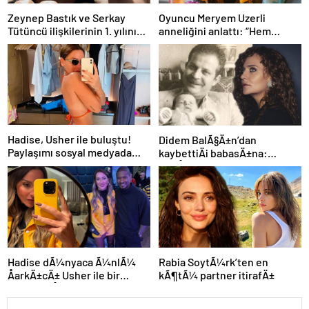
Zeynep Bastık ve Serkay
Oyuncu Meryem Uzerli
Tütüncü ilişkilerinin 1. yılını
anneliğini anlattı: “Hem
kutladı
disiplinli hem rahatım”
Hadise, Usher ile buluştu!
Didem BalÃ§Ä±n’dan
Paylaşımı sosyal medyada
kaybettiÄi babasÄ±na:
gündem oldu
GidiÅler hep Ã§ok erken
Hadise dÃ¼nyaca Ã¼nlÃ¼
Rabia SoytÃ¼rk’ten en
ÅarkÄ±cÄ± Usher ile bir
kÃ¶tÃ¼ partner itirafÄ±
arada: YaÅayan efsane