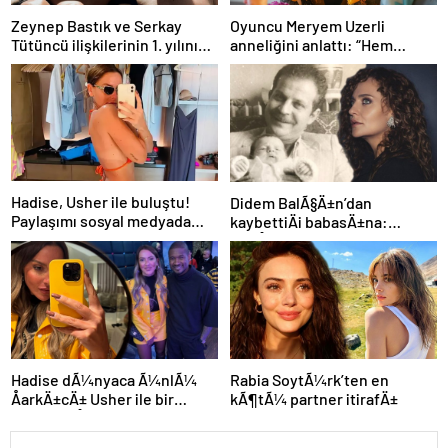
Zeynep Bastık ve Serkay
Oyuncu Meryem Uzerli
Tütüncü ilişkilerinin 1. yılını
anneliğini anlattı: “Hem
kutladı
disiplinli hem rahatım”
Hadise, Usher ile buluştu!
Didem BalÃ§Ä±n’dan
Paylaşımı sosyal medyada
kaybettiÄi babasÄ±na:
gündem oldu
GidiÅler hep Ã§ok erken
Hadise dÃ¼nyaca Ã¼nlÃ¼
Rabia SoytÃ¼rk’ten en
ÅarkÄ±cÄ± Usher ile bir
kÃ¶tÃ¼ partner itirafÄ±
arada: YaÅayan efsane