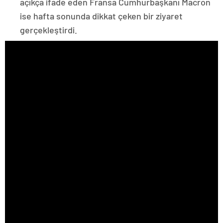
açıkça ifade eden Fransa Cumhurbaşkanı Macron
ise hafta sonunda dikkat çeken bir ziyaret
gerçekleştirdi.