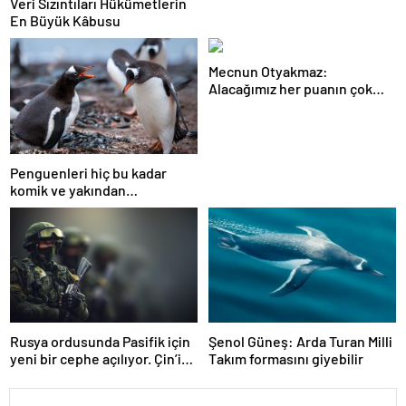
Veri Sızıntıları Hükümetlerin
En Büyük Kâbusu
Mecnun Otyakmaz:
Alacağımız her puanın çok
önemi var
Penguenleri hiç bu kadar
komik ve yakından
görmemiştiniz
Rusya ordusunda Pasifik için
Şenol Güneş: Arda Turan Milli
yeni bir cephe açılıyor. Çin’in
Takım formasını giyebilir
ilk tepkisi!