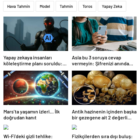
Hava Tahmin
Model
Tahmin
Toros
Yapay Zeka
Yapay zekaya insanları
Asla bu 3 soruya cevap
köleleştirme planı soruldu:
vermeyin: Şifrenizi anında
Cevap tüyler ürpertici!
buluyorlar
Mars’ta yaşamın izleri… İlk
Antik hazinenin içinden başka
doğrudan kanıt
bir gezegene ait 2 değerli
eşya çıktı!
Wi-Fi’deki gizli tehlike:
Fizikçilerden sıra dışı buluş: