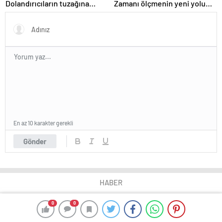
Dolandırıcıların tuzağına
Zamanı ölçmenin yeni yolu
düşmemek için bu özelliği
bulundu
devre dışı bırakın!
En az 10 karakter gerekli
Gönder
HABER
0
0