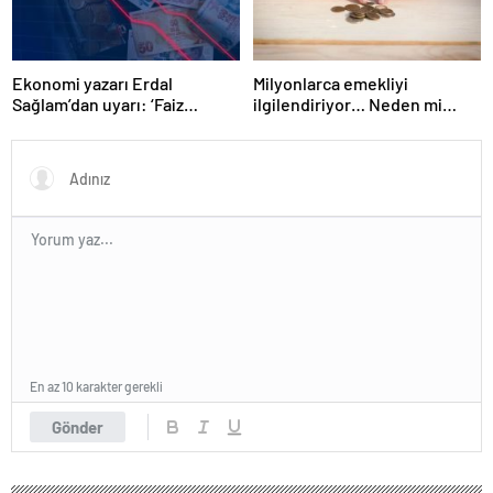
Ekonomi yazarı Erdal
Milyonlarca emekliyi
Sağlam’dan uyarı: ‘Faiz
ilgilendiriyor… Neden mi
oranlarına etkisini yarından
düşük maaş alıyorsunuz?
itibaren göreceğiz’
Uzmanlar anlattı
En az 10 karakter gerekli
Gönder