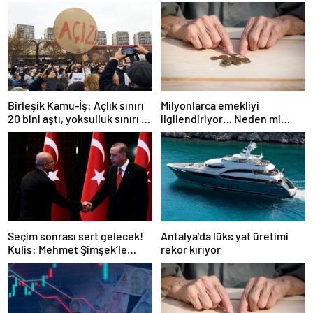
Birleşik Kamu-İş: Açlık sınırı
Milyonlarca emekliyi
20 bini aştı, yoksulluk sınırı 57
ilgilendiriyor… Neden mi
bine dayandı!
düşük maaş alıyorsunuz?
Uzmanlar anlattı
Seçim sonrası sert gelecek!
Antalya’da lüks yat üretimi
Kulis: Mehmet Şimşek’le
rekor kırıyor
Erdoğan’ın ‘yoksulları
öldürdün’ tartışması