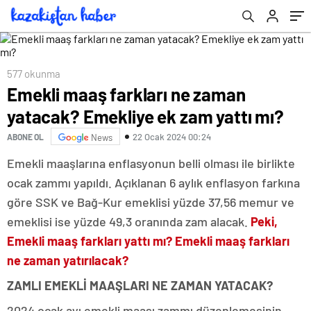
577 okunma
Emekli maaş farkları ne zaman
yatacak? Emekliye ek zam yattı mı?
22 Ocak 2024 00:24
ABONE OL
News
Emekli maaşlarına enflasyonun belli olması ile birlikte
ocak zammı yapıldı. Açıklanan 6 aylık enflasyon farkına
göre SSK ve Bağ-Kur emeklisi yüzde 37,56 memur ve
emeklisi ise yüzde 49,3 oranında zam alacak.
Peki,
Emekli maaş farkları yattı mı? Emekli maaş farkları
ne zaman yatırılacak?
ZAMLI EMEKLİ MAAŞLARI NE ZAMAN YATACAK?
2024 ocak ayı emekli maaşı zammı düzenlemesinin