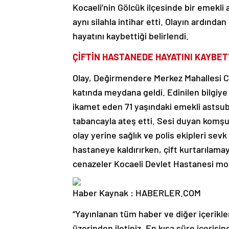
Kocaeli’nin Gölcük ilçesinde bir emekli
aynı silahla intihar etti. Olayın ardından
hayatını kaybettiği belirlendi.
ÇİFTİN HASTANEDE HAYATINI KAYBETT
Olay, Değirmendere Merkez Mahallesi C
katında meydana geldi. Edinilen bilgiy
ikamet eden 71 yaşındaki emekli astsub
tabancayla ateş etti. Sesi duyan komşu
olay yerine sağlık ve polis ekipleri sevk 
hastaneye kaldırırken, çift kurtarılama
cenazeler Kocaeli Devlet Hastanesi mor
Haber Kaynak : HABERLER.COM
“Yayınlanan tüm haber ve diğer içerikler i
üzerinden iletiniz. En kısa süre içerisin