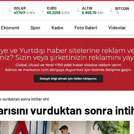
DOLAR
EURO
ALTIN
BITCOIN
47,7417
55,2259
6.655,70
%
0.16%
0.31%
2,51
Ekonomi
Spor
Kadın
Foto Galeri
Videolar
ı vurduktan sonra intihar etti
rısını vurduktan sonra intih