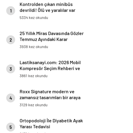
Kontrolden çıkan minibüs
devrildi! Ölü ve yaralılar var
1
5334 kez okundu
25 Yıllık Miras Davasında Gözler
Temmuz Ayındaki Karar
2
Duruşmasına Çevrildi
3938 kez okundu
Lastiksanayi.com: 2026 Mobil
Kompresör Seçim Rehberi ve
3
Verimlilik Analizi
3861 kez okundu
Roxx Signature modern ve
zamansız tasarımları bir araya
4
getiriyor
3129 kez okundu
Ortopodoloji İle Diyabetik Ayak
Yarası Tedavisi
5