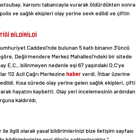
 astsubay, karısını tabancayla vurarak öldürdükten sonra
 polis ve sağlık ekipleri olay yerine sevk edildi ve çiftin
İĞİ BİLDİRİLDİ
umhuriyet Caddesi’nde bulunan 5 katlı binanın 3’üncü
e göre, Değirmendere Merkez Mahallesi’ndeki bir sitede
ay E.C., bilinmeyen nedenle eşi 67 yaşındaki D.C’ye
lar 112 Acil Çağrı Merkezine
haber
verdi. İhbar üzerine
edildi. Kısa sürede olay yerine gelen sağlık ekipleri, çifti
yarak hayatını kaybetti. Olay yeri incelemesinin ardından
guna kaldırıldı.
le ilgili olarak yasal bildirimlerinizi bize iletişim sayfası
de bildirimlerinize geri dönüş sağlanılacaktır.”