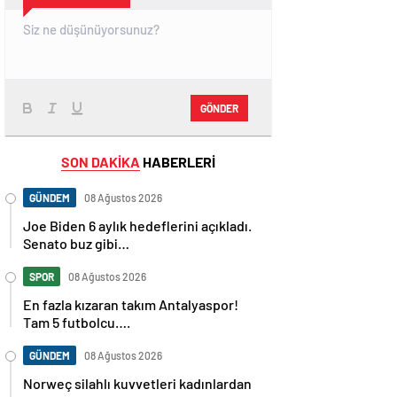
GÖNDER
SON DAKİKA
HABERLERİ
GÜNDEM
08 Ağustos 2026
Joe Biden 6 aylık hedeflerini açıkladı.
Senato buz gibi…
SPOR
08 Ağustos 2026
En fazla kızaran takım Antalyaspor!
Tam 5 futbolcu….
GÜNDEM
08 Ağustos 2026
Norweç silahlı kuvvetleri kadınlardan