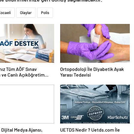
ocaeli
Olaylar
Polis
nız Tüm AÖF Sınav
Ortopodoloji İle Diyabetik Ayak
ı ve Canlı Açıköğretim
Yarası Tedavisi
 Burada
UETDS Nedir ? Uetds.com İle