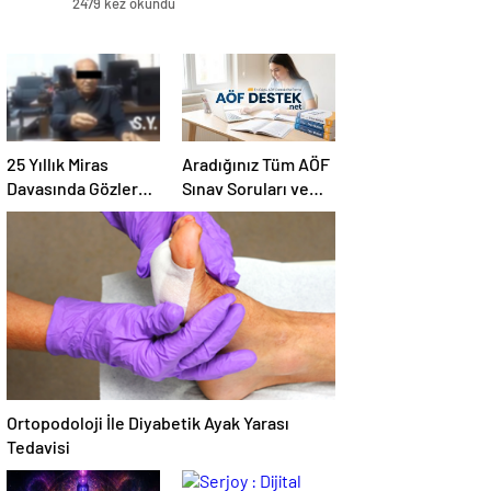
2479 kez okundu
25 Yıllık Miras
Aradığınız Tüm AÖF
Davasında Gözler
Sınav Soruları ve
Temmuz Ayındaki
Canlı Açıköğretim
Karar Duruşmasına
Forumu Burada
Çevrildi
Ortopodoloji İle Diyabetik Ayak Yarası
Tedavisi