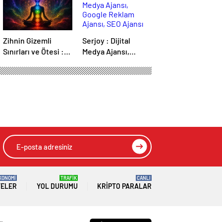
Zihnin Gizemli
Serjoy : Dijital
Sınırları ve Ötesi :
Medya Ajansı,
Nasılnedir.com
Google Reklam
Ajansı, SEO Ajansı
ve Web Tasarım
Ajansı
KONOMİ
TRAFİK
CANLI
TELER
YOL DURUMU
KRIPTO PARALAR