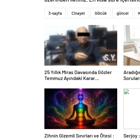
3-sayfa
Cinayet
Gölcük
güncel
K
25 Yıllık Miras Davasında Gözler
Aradığı
Temmuz Ayındaki Karar
Sorular
Duruşmasına Çevrildi
Forumu
Zihnin Gizemli Sınırları ve Ötesi :
Serjoy : Dijital Medya Ajansı,