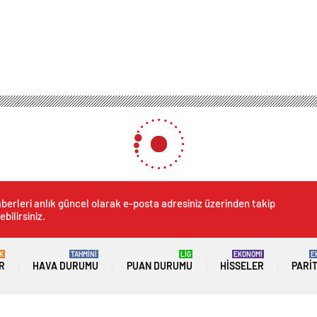
berleri anlık güncel olarak e-posta adresiniz üzerinden takip
ebilirsiniz.
K
TAHMİNİ
LİG
EKONOMİ
E
R
HAVA DURUMU
PUAN DURUMU
HISSELER
PARI