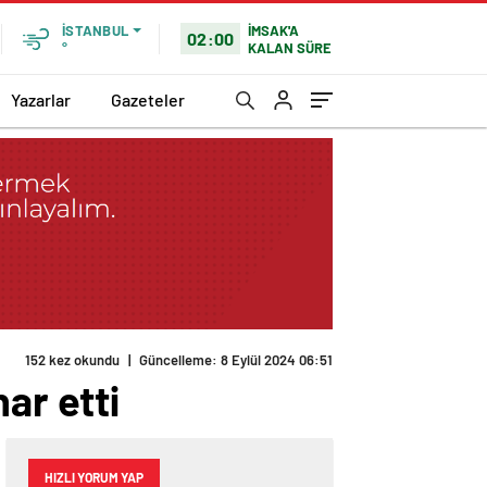
İMSAK'A
İSTANBUL
02:00
KALAN SÜRE
°
Yazarlar
Gazeteler
152 kez okundu
|
Güncelleme: 8 Eylül 2024 06:51
ar etti
HIZLI YORUM YAP