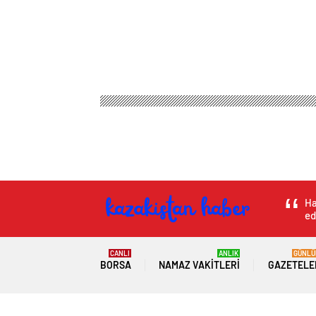
Ha
ed
CANLI
ANLIK
GÜNLÜ
BORSA
NAMAZ VAKITLERI
GAZETELE