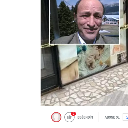
0
BEĞENDİM
ABONE OL