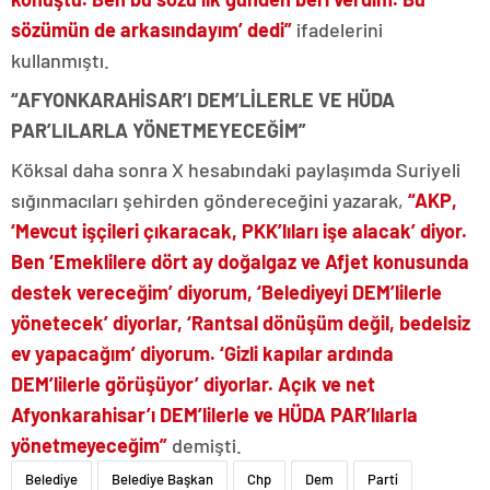
sözümün de arkasındayım’ dedi”
ifadelerini
kullanmıştı.
“AFYONKARAHİSAR’I DEM’LİLERLE VE HÜDA
PAR’LILARLA YÖNETMEYECEĞİM”
Köksal daha sonra X hesabındaki paylaşımda Suriyeli
sığınmacıları şehirden göndereceğini yazarak,
“AKP,
‘Mevcut işçileri çıkaracak, PKK’lıları işe alacak’ diyor.
Ben ‘Emeklilere dört ay doğalgaz ve Afjet konusunda
destek vereceğim’ diyorum, ‘Belediyeyi DEM’lilerle
yönetecek’ diyorlar, ‘Rantsal dönüşüm değil, bedelsiz
ev yapacağım’ diyorum. ‘Gizli kapılar ardında
DEM’lilerle görüşüyor’ diyorlar. Açık ve net
Afyonkarahisar’ı DEM’lilerle ve HÜDA PAR’lılarla
yönetmeyeceğim”
demişti.
Belediye
Belediye Başkan
Chp
Dem
Parti