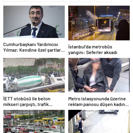
Cumhurbaşkanı Yardımcısı
İstanbul’da metrobüs
Yılmaz: Kendine özel şartları
yangını: Seferler aksadı
olan bir süreç
İETT otobüsü ile beton
Metro istasyonunda üzerine
mikseri çarpıştı, trafik
reklam panosu düşen kadın
yoğunluğu oluştu
yaralandı