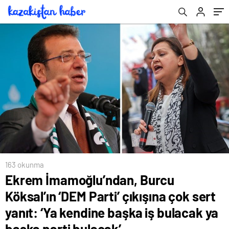
başka iş bulacak ya başka parti bulacak’
163 okunma
Ekrem İmamoğlu’ndan, Burcu
Köksal’ın ‘DEM Parti’ çıkışına çok sert
yanıt: ‘Ya kendine başka iş bulacak ya
başka parti bulacak’