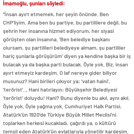
İmamoğlu, şunları söyledi:
“İnsan ayırt etmemek, her şeyin önünde. Ben
CHP’liyim. Ama ben bu partiye, bu partililere değil, bu
şehrin her insanına hizmet ediyorum, her siyasi
görüşten olan insanına. ‘Ben belediye başkanı
olursam, şu partilileri belediyeye almam, şu partililer
hariç şunlarla görüşürüm’ diyen ya kendine başka bir iş
bulacak ya da başka parti bulacak. Öyle yok. Biz, insan
ayırt etmeyiz kardeşim. O laf nereye gider biliyor
musunuz? Hani birileri çıkıyor ya; ‘vatan haini’,
‘terörist’… Hani hatırlayın; Büyükşehir Belediyesi
‘terörist’ doluydu! Hani? Bunu diyenle bu akıl, aynı akıl.
Öyle yok. Öyle yağma yok. Cumhuriyet Halk Partisi,
Atatürk’ün 1920’de Türkiye Büyük Millet Meclisi’ni
toplarken herkesi kucakladı, çağırdı ya, o kültürü
temsil eden Atatürk’ün evlatlarıyla yönetilir kardeşim.