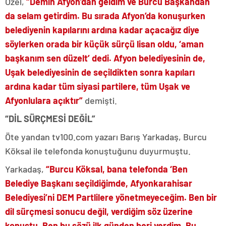
Özel,
“Demin Afyon’dan geldim ve Burcu Başkandan
da selam getirdim. Bu sırada Afyon’da konuşurken
belediyenin kapılarını ardına kadar açacağız diye
söylerken orada bir küçük sürçü lisan oldu, ‘aman
başkanım sen düzelt’ dedi. Afyon belediyesinin de,
Uşak belediyesinin de seçildikten sonra kapıları
ardına kadar tüm siyasi partilere, tüm Uşak ve
Afyonlulara açıktır”
demişti.
“DİL SÜRÇMESİ DEĞİL”
Öte yandan tv100.com yazarı Barış Yarkadaş, Burcu
Köksal ile telefonda konuştuğunu duyurmuştu.
Yarkadaş,
“Burcu Köksal, bana telefonda ‘Ben
Belediye Başkanı seçildiğimde, Afyonkarahisar
Belediyesi’ni DEM Partlilere yönetmeyeceğim. Ben bir
dil sürçmesi sonucu değil, verdiğim söz üzerine
konuştu. Ben bu sözü ilk günden beri verdim. Bu