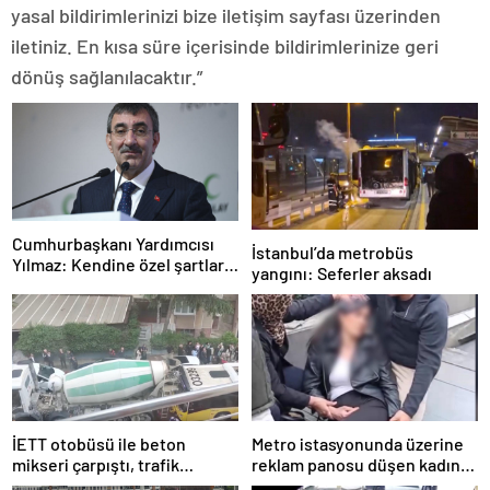
yasal bildirimlerinizi bize iletişim sayfası üzerinden
iletiniz. En kısa süre içerisinde bildirimlerinize geri
dönüş sağlanılacaktır.”
Cumhurbaşkanı Yardımcısı
İstanbul’da metrobüs
Yılmaz: Kendine özel şartları
yangını: Seferler aksadı
olan bir süreç
İETT otobüsü ile beton
Metro istasyonunda üzerine
mikseri çarpıştı, trafik
reklam panosu düşen kadın
yoğunluğu oluştu
yaralandı