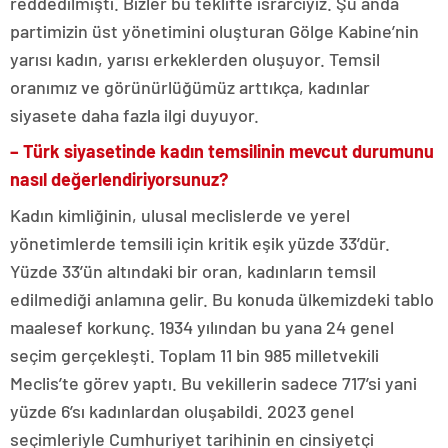
reddedilmişti. Bizler bu teklifte ısrarcıyız. Şu anda
partimizin üst yönetimini oluşturan Gölge Kabine’nin
yarısı kadın, yarısı erkeklerden oluşuyor. Temsil
oranımız ve görünürlüğümüz arttıkça, kadınlar
siyasete daha fazla ilgi duyuyor.
– Türk siyasetinde kadın temsilinin mevcut durumunu
nasıl değerlendiriyorsunuz?
Kadın kimliğinin, ulusal meclislerde ve yerel
yönetimlerde temsili için kritik eşik yüzde 33’dür.
Yüzde 33’ün altındaki bir oran, kadınların temsil
edilmediği anlamına gelir. Bu konuda ülkemizdeki tablo
maalesef korkunç. 1934 yılından bu yana 24 genel
seçim gerçekleşti. Toplam 11 bin 985 milletvekili
Meclis’te görev yaptı. Bu vekillerin sadece 717’si yani
yüzde 6’sı kadınlardan oluşabildi. 2023 genel
seçimleriyle Cumhuriyet tarihinin en cinsiyetçi