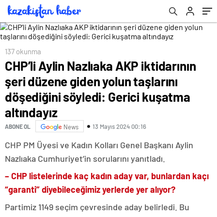
söyledi: Gerici kuşatma altındayız
137 okunma
CHP’li Aylin Nazlıaka AKP iktidarının
şeri düzene giden yolun taşlarını
döşediğini söyledi: Gerici kuşatma
altındayız
13 Mayıs 2024 00:16
ABONE OL
News
CHP PM Üyesi ve Kadın Kolları Genel Başkanı Aylin
Nazlıaka Cumhuriyet’in sorularını yanıtladı.
– CHP listelerinde kaç kadın aday var, bunlardan kaçı
“garanti” diyebileceğimiz yerlerde yer alıyor?
Partimiz 1149 seçim çevresinde aday belirledi. Bu