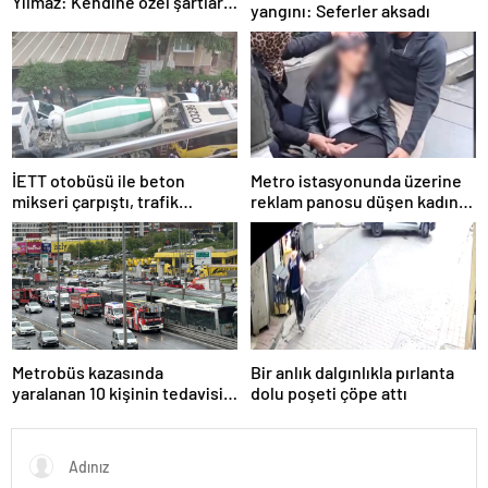
Yılmaz: Kendine özel şartları
yangını: Seferler aksadı
olan bir süreç
İETT otobüsü ile beton
Metro istasyonunda üzerine
mikseri çarpıştı, trafik
reklam panosu düşen kadın
yoğunluğu oluştu
yaralandı
Metrobüs kazasında
Bir anlık dalgınlıkla pırlanta
yaralanan 10 kişinin tedavisi
dolu poşeti çöpe attı
sürüyor