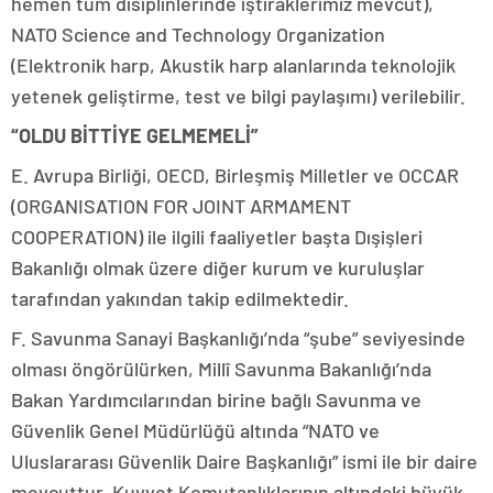
hemen tüm disiplinlerinde iştiraklerimiz mevcut),
NATO Science and Technology Organization
(Elektronik harp, Akustik harp alanlarında teknolojik
yetenek geliştirme, test ve bilgi paylaşımı) verilebilir.
“OLDU BİTTİYE GELMEMELİ”
E. Avrupa Birliği, OECD, Birleşmiş Milletler ve OCCAR
(ORGANISATION FOR JOINT ARMAMENT
COOPERATION) ile ilgili faaliyetler başta Dışişleri
Bakanlığı olmak üzere diğer kurum ve kuruluşlar
tarafından yakından takip edilmektedir.
F. Savunma Sanayi Başkanlığı’nda “şube” seviyesinde
olması öngörülürken, Millî Savunma Bakanlığı’nda
Bakan Yardımcılarından birine bağlı Savunma ve
Güvenlik Genel Müdürlüğü altında “NATO ve
Uluslararası Güvenlik Daire Başkanlığı” ismi ile bir daire
mevcuttur. Kuvvet Komutanlıklarının altındaki büyük,