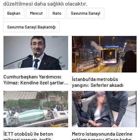
düzeltilmesi daha sağlıklı olacaktır.
Başkan
Mevcut
Nato
Savunma Sanayi
Savunma Sanayi Başkanlığı
Cumhurbaşkanı Yardımcısı
İstanbul’da metrobüs
Yılmaz: Kendine özel şartları
yangını: Seferler aksadı
olan bir süreç
İETT otobüsü ile beton
Metro istasyonunda üzerine
mikseri çarpıştı, trafik
reklam panosu düşen kadın