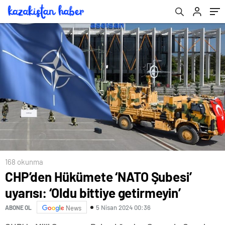
168 okunma
CHP’den Hükümete ‘NATO Şubesi’
uyarısı: ‘Oldu bittiye getirmeyin’
5 Nisan 2024 00:36
ABONE OL
News