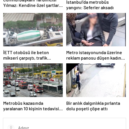
İstanbul’da metrobüs
Yılmaz: Kendine özel şartları
yangını: Seferler aksadı
olan bir süreç
İETT otobüsü ile beton
Metro istasyonunda üzerine
mikseri çarpıştı, trafik
reklam panosu düşen kadın
yoğunluğu oluştu
yaralandı
Metrobüs kazasında
Bir anlık dalgınlıkla pırlanta
yaralanan 10 kişinin tedavisi
dolu poşeti çöpe attı
sürüyor