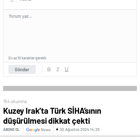
En az 10 karakter gerekli
Gönder
154 okunma
Kuzey Irak’ta Türk SİHA’sının
düşürülmesi dikkat çekti
30 Ağustos 2024 14:25
ABONE OL
News