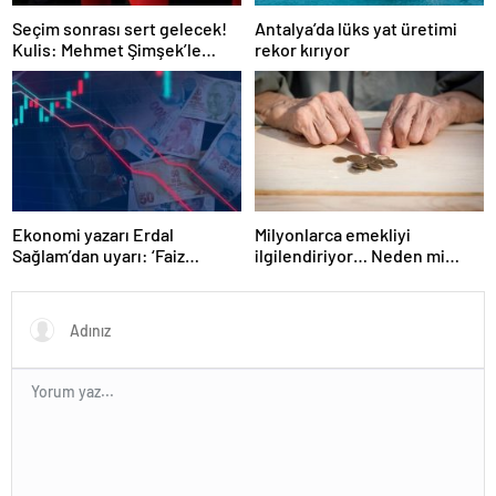
Seçim sonrası sert gelecek!
Antalya’da lüks yat üretimi
Kulis: Mehmet Şimşek’le
rekor kırıyor
Erdoğan’ın ‘yoksulları
öldürdün’ tartışması
Ekonomi yazarı Erdal
Milyonlarca emekliyi
Sağlam’dan uyarı: ‘Faiz
ilgilendiriyor… Neden mi
oranlarına etkisini yarından
düşük maaş alıyorsunuz?
itibaren göreceğiz’
Uzmanlar anlattı