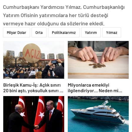
Cumhurbaşkanı Yardımcısı Yılmaz, Cumhurbaşkanlığı
Yatırım Ofisinin yatırımcılara her türlü desteği
vermeye hazır olduğunu da sözlerine ekledi.
Milyar Dolar
Orta
Politikalarımız
Yatırım
Yılmaz
Birleşik Kamu-İş: Açlık sınırı
Milyonlarca emekliyi
20 bini aştı, yoksulluk sınırı 57
ilgilendiriyor… Neden mi
bine dayandı!
düşük maaş alıyorsunuz?
Uzmanlar anlattı